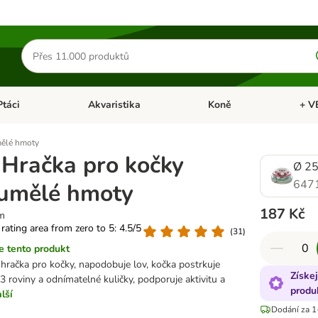
Hledat
produkty
Ptáci
Akvaristika
Koně
+ V
vřít menu: Malá zvířata
Otevřít menu: Ptáci
Otevřít menu: Akvaristika
Otevří
mělé hmoty
e Hračka pro kočky
Ø 25
647
 umělé hmoty
187 Kč
m
 rating area from zero to 5: 4.5/5
(
31
)
 tento produkt
 hračka pro kočky, napodobuje lov, kočka postrkuje
Získe
3 roviny a odnímatelné kuličky, podporuje aktivitu a
produ
lší
Dodání za 1