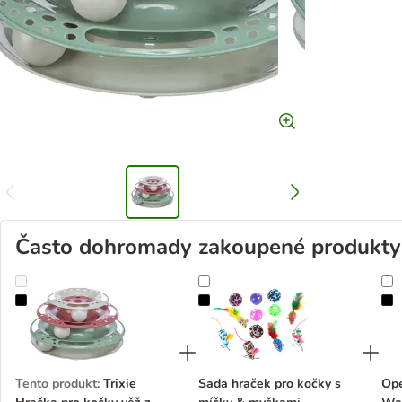
Často dohromady zakoupené produkty
Trixie Hračka pro kočky věž z umělé hmoty
Sada hraček pro kočky s míčky & 
O
Tento produkt
:
Trixie
Sada hraček pro kočky s
Ope