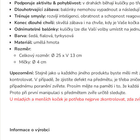
Podporuje aktivitu & pohyblivost:
v drahách běhají kuličky po tře
Dlouhotrvající zábava:
balónky nemohou vypadnout a následují n
Trénuje smysly:
rozvíjí inteligenci, obratnost a schopnost reagov
Konec dlouhé chvíli:
skvělá zábava i na chvíle, kdy je Vaše koč
Odnímatelné balónky:
kuličky lze dle Vaší volby umístit na jed
Barva:
šedá, fialová, tyrkysová
Materiál:
umělá hmota
Rozměr:
Celkový rozměr: Ø 25 x V 13 cm
Míčky: Ø 4 cm
Upozornění:
Stejně jako u každého jiného produktu byste měli mít 
kontrolovat. V případě, že zjistíte defekt na předmětu, je třeba zni
případnému poranění zvířete. Prosím mějte na paměti i to, že každá 
Proto při první manipulaci s předmětem zvíře určitě sledujte.
U mladých a menších koček je potřeba nejprve zkontrolovat, zda zv
Informace o výrobci