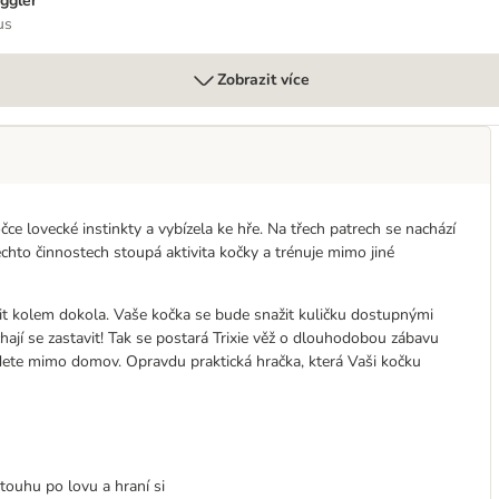
ggler
us
Zobrazit více
čce lovecké instinkty a vybízela ke hře. Na třech patrech se nachází
ěchto činnostech stoupá aktivita kočky a trénuje mimo jiné
it kolem dokola. Vaše kočka se bude snažit kuličku dostupnými
chají se zastavit! Tak se postará Trixie věž o dlouhodobou zábavu
budete mimo domov. Opravdu praktická hračka, která Vaši kočku
touhu po lovu a hraní si