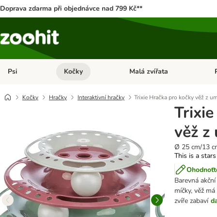
Doprava zdarma při objednávce nad 799 Kč**
Psi
Kočky
Malá zvířata
Otevřít menu: Psi
Otevřít menu: Kočky
Ote
Kočky
Hračky
Interaktivní hračky
Trixie Hračka pro kočky věž z u
Trixi
věž z
Ø 25 cm/13 c
This is a stars
Ohodnoťte
Barevná akční
míčky, věž má 
zvíře zabaví
da