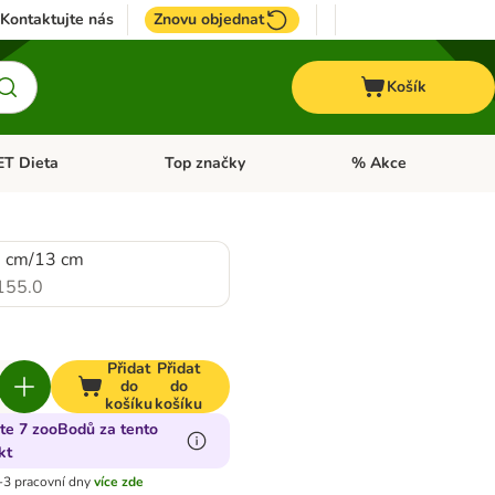
Kontaktujte nás
Znovu objednat
Košík
ET Dieta
Top značky
% Akce
t menu: Koně
Otevřít menu: + VET Dieta
Otevřít menu: Top znač
 cm/13 cm
155.0
Přidat
Přidat
do
do
košíku
košíku
jte 7 zooBodů za tento
kt
-3 pracovní dny
více zde