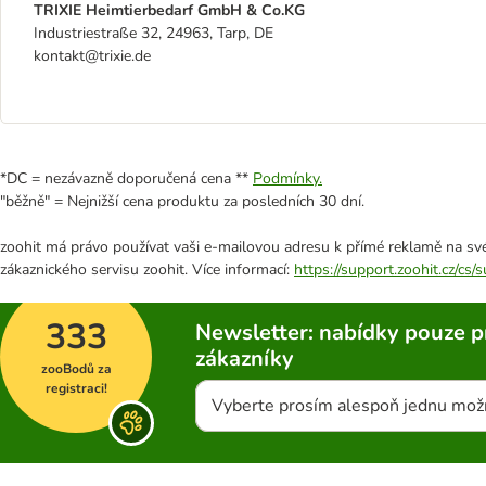
TRIXIE Heimtierbedarf GmbH & Co.KG
Industriestraße 32, 24963, Tarp, DE
kontakt@trixie.de
*DC = nezávazně doporučená cena **
Podmínky.
"běžně" = Nejnižší cena produktu za posledních 30 dní.
zoohit má právo používat vaši e-mailovou adresu k přímé reklamě na své
zákaznického servisu zoohit. Více informací:
https://support.zoohit.cz/cs
333
Newsletter: nabídky pouze p
zákazníky
zooBodů za
registraci!
Vyberte prosím alespoň jednu mož