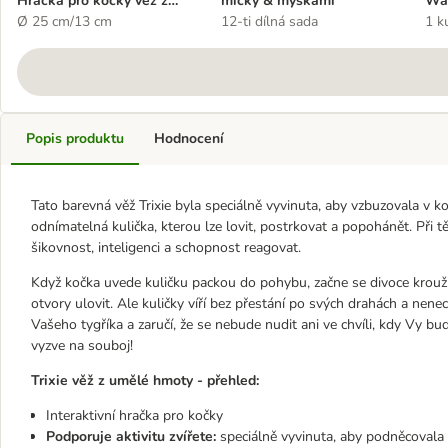
Hračka pro kočky věž z
míčky & myškami
Wa
umělé hmoty
Ø 25 cm/13 cm
12-ti dílná sada
1 k
Popis produktu
Hodnocení
Tato barevná věž Trixie byla speciálně vyvinuta, aby vzbuzovala v ko
odnímatelná kulička, kterou lze lovit, postrkovat a popohánět. Při t
šikovnost, inteligenci a schopnost reagovat.
Když kočka uvede kuličku packou do pohybu, začne se divoce krouž
otvory ulovit. Ale kuličky víří bez přestání po svých drahách a nene
Vašeho tygříka a zaručí, že se nebude nudit ani ve chvíli, kdy Vy 
vyzve na souboj!
Trixie věž z umělé hmoty - přehled:
Interaktivní hračka pro kočky
Podporuje aktivitu zvířete:
speciálně vyvinuta, aby podněcovala 