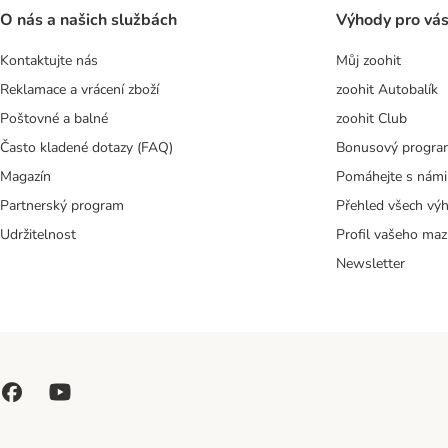
O nás a našich službách
Výhody pro vá
Kontaktujte nás
Můj zoohit
Reklamace a vrácení zboží
zoohit Autobalík
Poštovné a balné
zoohit Club
Často kladené dotazy (FAQ)
Bonusový progra
Magazín
Pomáhejte s námi
Partnerský program
Přehled všech vý
Udržitelnost
Profil vašeho maz
Newsletter