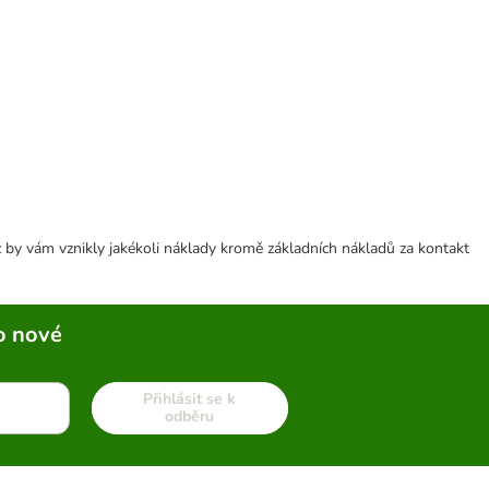
 by vám vznikly jakékoli náklady kromě základních nákladů za kontakt
o nové
Přihlásit se k
odběru