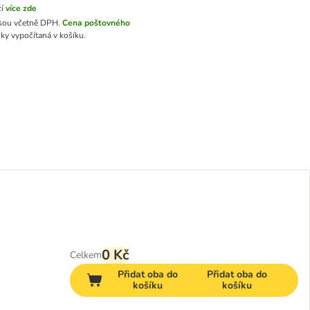
ží
více zde
sou včetně DPH.
Cena poštovného
ky vypočítaná v košíku.
0 Kč
Celkem
Přidat oba do
Přidat oba do
košíku
košíku