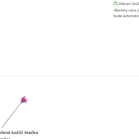
Vrácení zbo
Všechny ceny j
bude automatic
myškami
peřená kočičí hračka Waggler
řená kočičí hračka