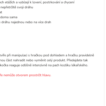
ch etážích a vybízejí k lovení, postrkování a chycení
epřetržitě svoji dráhu
at
ka doma sama
nu dráhu najednou nebo na více drah
zvíře při manipulaci s hračkou pod dohledem a hračku pravidelně
čenou část nahradit nebo vyměnit celý produkt. Předejdete tak
kočka reaguje odlišně intenzivně na pach kozlíku lékařského.
íře nemůže otvorem prostrčit hlavu.