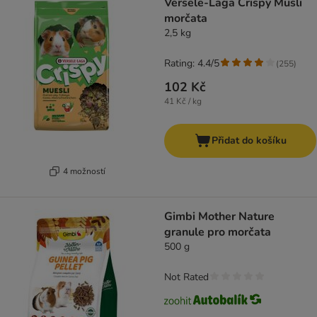
Versele-Laga Crispy Müsli
morčata
2,5 kg
Rating: 4.4/5
(
255
)
102 Kč
41 Kč / kg
Přidat do košíku
4 možností
Gimbi Mother Nature
granule pro morčata
500 g
Not Rated