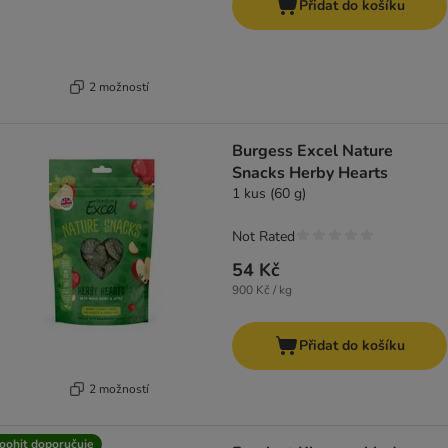
Přidat do košíku
2 možností
Burgess Excel Nature
Snacks Herby Hearts
1 kus (60 g)
Not Rated
54 Kč
900 Kč / kg
Přidat do košíku
2 možností
oohit doporučuje