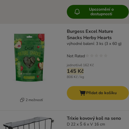
Upozornění o
dostupnosti
Burgess Excel Nature
Snacks Herby Hearts
výhodné balení: 3 ks (3 x 60 g)
Not Rated
jednotlivě
162 Kč
145 Kč
806 Kč / kg
Přidat do košíku
2 možností
Trixie kovový koš na seno
D 22 x Š 6 x V 16 cm