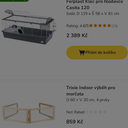
Ferplast Klec pro hlodavce
Casita 120
šedá: D 119 x Š 58 x V 61 cm
Rating: 4.6/5
(
23
)
2 389 Kč
Přidat do košíku
Trixie Indoor výběh pro
morčata
D 60 × V 30 cm, 4 prvky
Not Rated
859 Kč