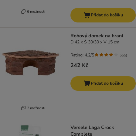
6 možností
Přidat do košíku
Rohový domek na hraní
D 42 x Š 30/30 x V 15 cm
Rating: 4.2/5
(
555
)
242 Kč
Přidat do košíku
2 možností
Versele Laga Crock
Complete