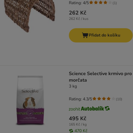
Rating: 4/5
(
1
)
262 Kč
262 Kč / kus
Přidat do košíku
Science Selective krmivo pro
morčata
3 kg
Rating: 4.3/5
(
10
)
495 Kč
165 Kč / kg
470 Kč