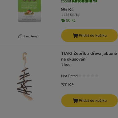
95 Kč
1 188 Kč / kg
90 Kč
Přidat do košíku
2 možností
TIAKI Žebřík z dřeva jabloně
na okusování
1 kus
Not Rated
37 Kč
Přidat do košíku