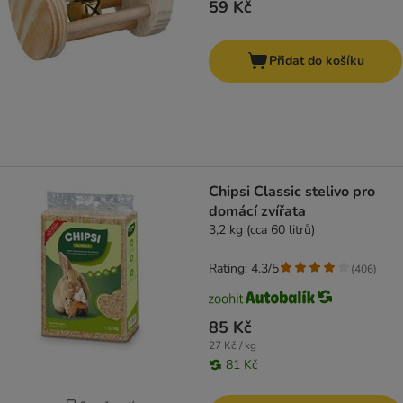
59 Kč
Přidat do košíku
Chipsi Classic stelivo pro
domácí zvířata
3,2 kg (cca 60 litrů)
Rating: 4.3/5
(
406
)
85 Kč
27 Kč / kg
81 Kč