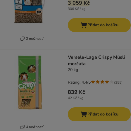
3 059 Kč
306 Kč / kg
Přidat do košíku
2 možností
Versele-Laga Crispy Müsli
morčata
20 kg
Rating: 4.4/5
(
255
)
839 Kč
42 Kč / kg
Přidat do košíku
4 možností