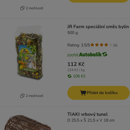
2 možností
JR Farm speciální směs bylin
500 g
Rating: 3.5/5
(
8
)
112 Kč
224 Kč / kg
106 Kč
Přidat do košíku
2 možností
TIAKI vrbový tunel
D 25,5 x Š 21,5 x V 18 cm