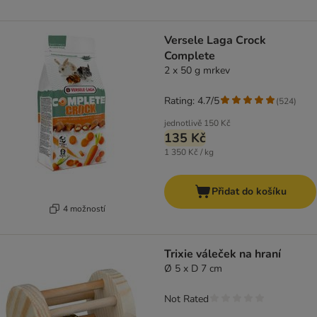
Versele Laga Crock
Complete
2 x 50 g mrkev
Rating: 4.7/5
(
524
)
jednotlivě
150 Kč
135 Kč
1 350 Kč / kg
Přidat do košíku
4 možností
Trixie váleček na hraní
Ø 5 x D 7 cm
Not Rated