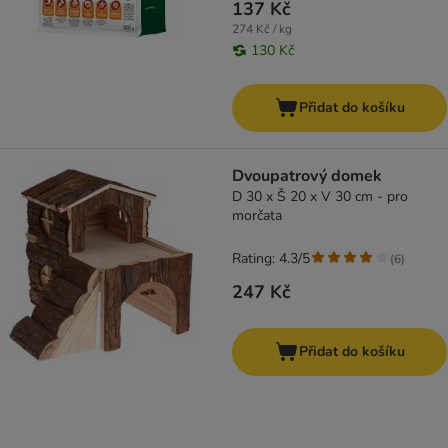
137 Kč
274 Kč / kg
130 Kč
Přidat do košíku
Dvoupatrový domek
D 30 x Š 20 x V 30 cm - pro
morčata
Rating: 4.3/5
(
6
)
247 Kč
Přidat do košíku