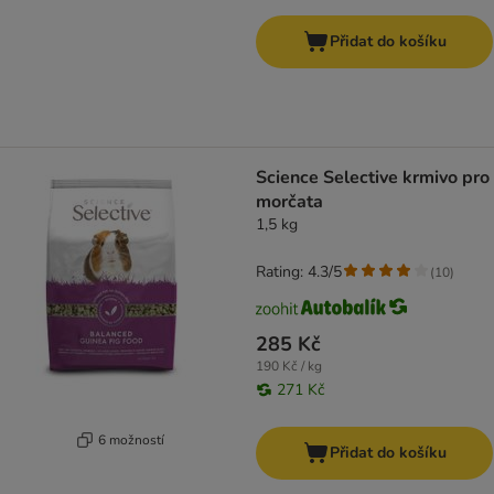
Přidat do košíku
Science Selective krmivo pro
morčata
1,5 kg
Rating: 4.3/5
(
10
)
285 Kč
190 Kč / kg
271 Kč
6 možností
Přidat do košíku