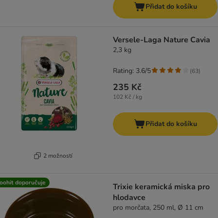
Přidat do košíku
Versele-Laga Nature Cavia
2,3 kg
Rating: 3.6/5
(
63
)
235 Kč
102 Kč / kg
Přidat do košíku
2 možností
oohit doporučuje
Trixie keramická miska pro
hlodavce
pro morčata, 250 ml, Ø 11 cm