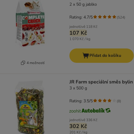
2 x 50 g jablko
Rating: 4.7/5
(
524
)
jednotlivě
118 Kč
107 Kč
1 070 Kč / kg
Přidat do košíku
4 možností
JR Farm speciální směs bylin
3 x 500 g
Rating: 3.5/5
(
8
)
jednotlivě
336 Kč
302 Kč
201 Kč / kg