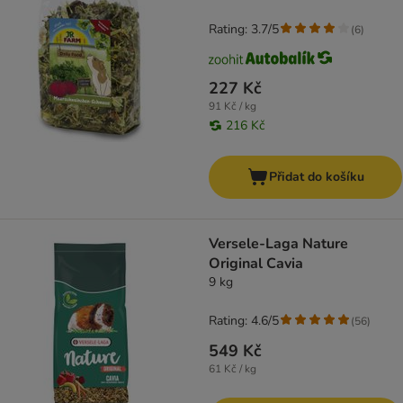
Rating: 3.7/5
(
6
)
227 Kč
91 Kč / kg
216 Kč
Přidat do košíku
Versele-Laga Nature
Original Cavia
9 kg
Rating: 4.6/5
(
56
)
549 Kč
61 Kč / kg