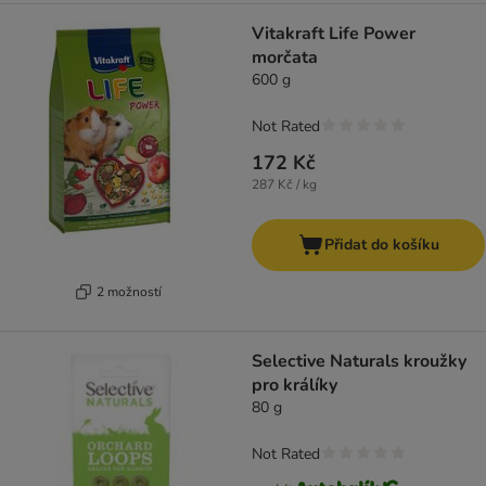
Vitakraft Life Power
morčata
600 g
Not Rated
172 Kč
287 Kč / kg
Přidat do košíku
2 možností
Selective Naturals kroužky
pro králíky
80 g
Not Rated