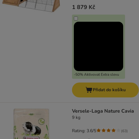
1 879 Kč
-50% Aktivovat Extra slevu
Přidat do košíku
Versele-Laga Nature Cavia
9 kg
Rating: 3.6/5
(
63
)