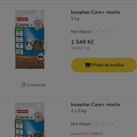
beaphar Care+ morče
5 kg
Not Rated
1 549 Kč
310 Kč / kg
Přidat do košíku
2 možností
beaphar Care+ morče
2 x 5 kg
Not Rated
jednotlivě
3 098 Kč