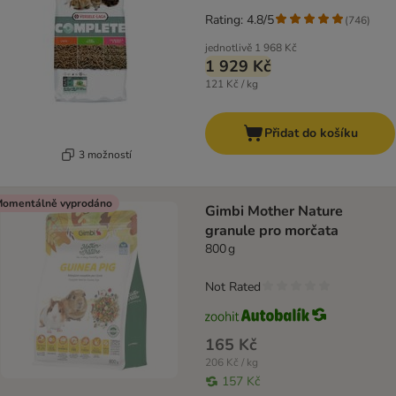
Rating: 4.8/5
(
746
)
jednotlivě
1 968 Kč
1 929 Kč
121 Kč / kg
Přidat do košíku
3 možností
omentálně vyprodáno
Gimbi Mother Nature
granule pro morčata
800 g
Not Rated
165 Kč
206 Kč / kg
157 Kč