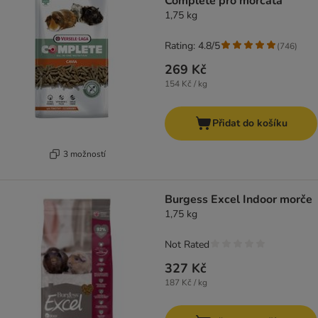
Complete pro morčata
1,75 kg
Rating: 4.8/5
(
746
)
269 Kč
154 Kč / kg
Přidat do košíku
3 možností
Burgess Excel Indoor morče
1,75 kg
Not Rated
327 Kč
187 Kč / kg