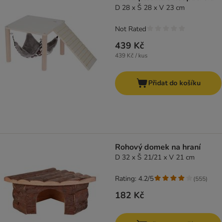
D 28 x Š 28 x V 23 cm
Not Rated
439 Kč
439 Kč / kus
Přidat do košíku
Rohový domek na hraní
D 32 x Š 21/21 x V 21 cm
Rating: 4.2/5
(
555
)
182 Kč