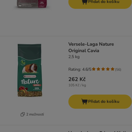
Přidat do košíku
Versele-Laga Nature
Original Cavia
2,5 kg
Rating: 4.6/5
(
56
)
262 Kč
105 Kč / kg
Přidat do košíku
2 možností