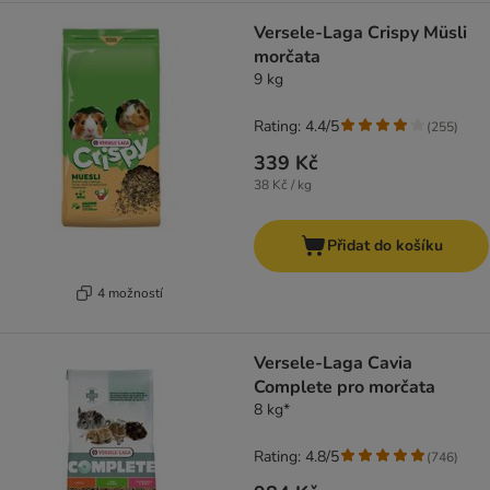
Versele-Laga Crispy Müsli
morčata
9 kg
Rating: 4.4/5
(
255
)
339 Kč
38 Kč / kg
Přidat do košíku
4 možností
Versele-Laga Cavia
Complete pro morčata
8 kg*
Rating: 4.8/5
(
746
)