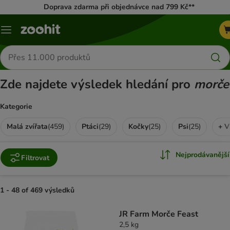
Doprava zdarma při objednávce nad 799 Kč**
Menu
Hledat
produkty
Zde najdete výsledek hledání pro
morče
Kategorie
Malá zvířata
(
459
)
Ptáci
(
29
)
Kočky
(
25
)
Psi
(
25
)
+ V
Nejprodávanější
Filtrovat
1 - 48 of 469 výsledků
product items have been changed
JR Farm Morče Feast
2,5 kg