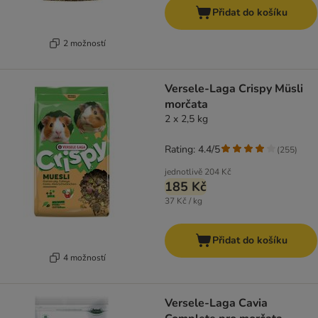
Přidat do košíku
2 možností
Versele-Laga Crispy Müsli
morčata
2 x 2,5 kg
Rating: 4.4/5
(
255
)
jednotlivě
204 Kč
185 Kč
37 Kč / kg
Přidat do košíku
4 možností
Versele-Laga Cavia