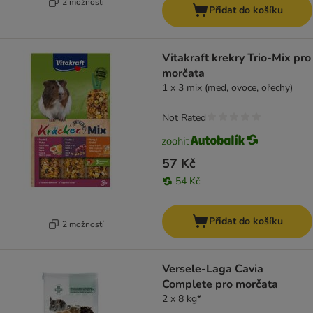
2 možností
Přidat do košíku
Vitakraft krekry Trio-Mix pro
morčata
1 x 3 mix (med, ovoce, ořechy)
Not Rated
57 Kč
54 Kč
Přidat do košíku
2 možností
Versele-Laga Cavia
Complete pro morčata
2 x 8 kg*