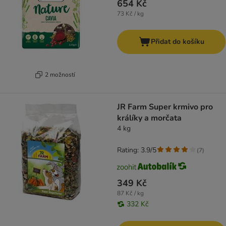
654 Kč
73 Kč / kg
Přidat do košíku
2 možností
JR Farm Super krmivo pro
králíky a morčata
4 kg
Rating: 3.9/5
(
7
)
349 Kč
87 Kč / kg
332 Kč