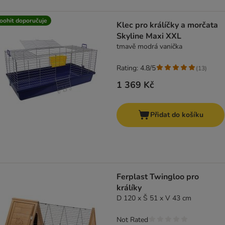
oohit doporučuje
Klec pro králíčky a morčata
Skyline Maxi XXL
tmavě modrá vanička
Rating: 4.8/5
(
13
)
1 369 Kč
Přidat do košíku
Ferplast Twingloo pro
králíky
D 120 x Š 51 x V 43 cm
Not Rated