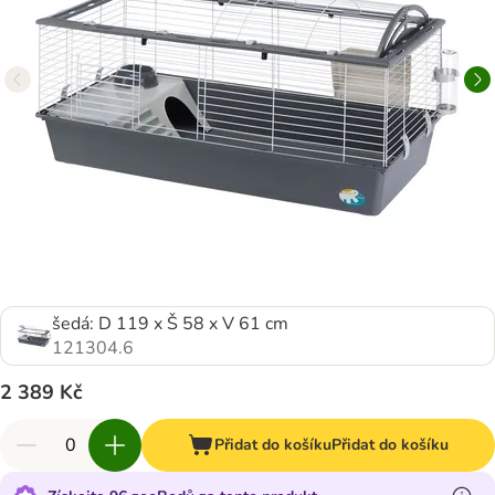
šedá: D 119 x Š 58 x V 61 cm
121304.6
2 389 Kč
Přidat do košíku
Přidat do košíku