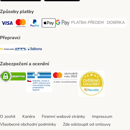
Způsoby platby
PLATBA PŘEDEM
DOBÍRKA
PLATBA PŘEDEM Payment Met
DOBÍRKA Pa
Visa Payment Method
Mastercard Payment Method
PayPal Payment Method
Apple pay Payment Method
GooglePay Payment Method
Přepravci
Česká pošta Shipping Method
PPL Shipping Method
Balíkovna Shipping Method
Zabezpečení a ocenění
Security
Security
Security
Security
O zoohit
Kariéra
Firemní webové stránky
Impressum
Všeobecné obchodní podmínky
Zde odstoupit od smlouvy