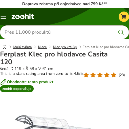
Doprava zdarma při objednávce nad 799 Kč**
Menu
Hledat
produkty
Malá zvířata
Klece
Klec pro králíky
Ferplast Klec pro hlodavce Ca
Ferplast Klec pro hlodavce Casita
120
šedá: D 119 x Š 58 x V 61 cm
This is a stars rating area from zero to 5: 4.6/5
(
23
)
Ohodnoťte tento produkt
zoohit doporučuje