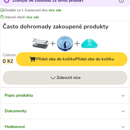
Získejte 96 zooBodů za tento produkt
Dodání za 1-3 pracovní dny
více zde
Vrácení zboží
více zde
Často dohromady zakoupené produkty
Celkem
Přidat oba do košíku
Přidat oba do košíku
0 Kč
Zobrazit více
Popis produktu
Dokumenty
Hodnocení