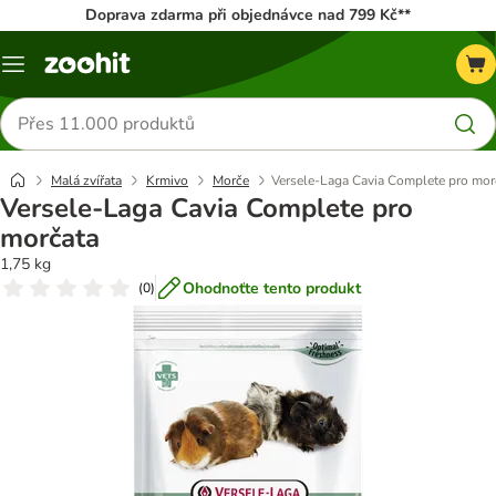
Doprava zdarma při objednávce nad 799 Kč**
Menu
Hledat
produkty
Malá zvířata
Krmivo
Morče
Versele-Laga Cavia Complete pro mor
Versele-Laga Cavia Complete pro
morčata
1,75 kg
Ohodnoťte tento produkt
(
0
)