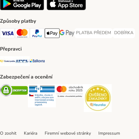
Způsoby platby
PLATBA PŘEDEM
DOBÍRKA
PLATBA PŘEDEM Payment Met
DOBÍRKA Pa
Visa Payment Method
Mastercard Payment Method
PayPal Payment Method
Apple pay Payment Method
GooglePay Payment Method
Přepravci
Česká pošta Shipping Method
PPL Shipping Method
Balíkovna Shipping Method
Zabezpečení a ocenění
Security
Security
Security
Security
O zoohit
Kariéra
Firemní webové stránky
Impressum