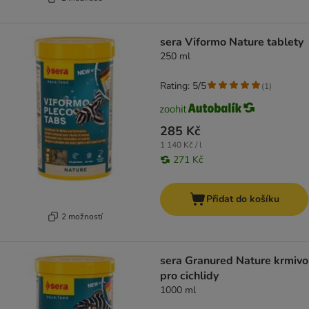
sera Viformo Nature tablety
250 ml
Rating: 5/5
(
1
)
285 Kč
1 140 Kč / l
271 Kč
Přidat do košíku
2 možností
sera Granured Nature krmivo
pro cichlidy
1000 ml