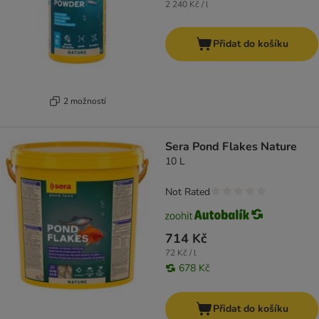
2 240 Kč / l
Přidat do košíku
2 možností
Sera Pond Flakes Nature
10 L
Not Rated
714 Kč
72 Kč / l
678 Kč
Přidat do košíku