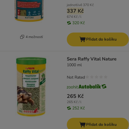
jednotlivě
370 Kč
337 Kč
674 Kč / l
320 Kč
4 možností
Přidat do košíku
Sera Raffy Vital Nature
1000 ml
Not Rated
265 Kč
265 Kč / l
252 Kč
Přidat do košíku