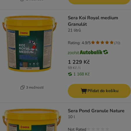
Sera Koi Royal medium
Granulát
21 litrů
Rating: 4.9/5
(
70
)
1 229 Kč
59 Kč / l
1 168 Kč
3 možností
Přidat do košíku
Sera Pond Granule Nature
10 l
Not Rated