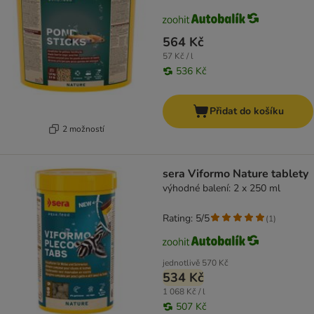
564 Kč
57 Kč / l
536 Kč
Přidat do košíku
2 možností
sera Viformo Nature tablety
výhodné balení: 2 x 250 ml
Rating: 5/5
(
1
)
jednotlivě
570 Kč
534 Kč
1 068 Kč / l
507 Kč