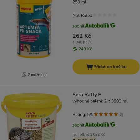
250 ml
Not Rated
262 Kč
1 048 Kč / l
249 Kč
Přidat do košíku
2 možností
Sera Raffy P
výhodné balení: 2 x 3800 ml
Rating: 5/5
(
2
)
jednotlivě
1 088 Kč