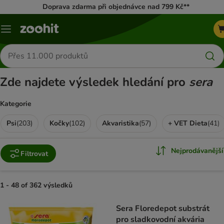
Doprava zdarma při objednávce nad 799 Kč**
Menu
Hledat
produkty
Zde najdete výsledek hledání pro
sera
Kategorie
Psi
(
203
)
Kočky
(
102
)
Akvaristika
(
57
)
+ VET Dieta
(
41
)
Nejprodávanější
Filtrovat
1 - 48 of 362 výsledků
product items have been changed
Sera Floredepot substrát
pro sladkovodní akvária