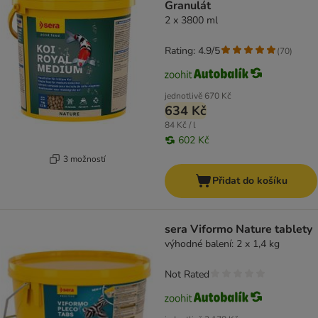
Granulát
2 x 3800 ml
Rating: 4.9/5
(
70
)
jednotlivě
670 Kč
634 Kč
84 Kč / l
602 Kč
3 možností
Přidat do košíku
sera Viformo Nature tablety
výhodné balení: 2 x 1,4 kg
Not Rated