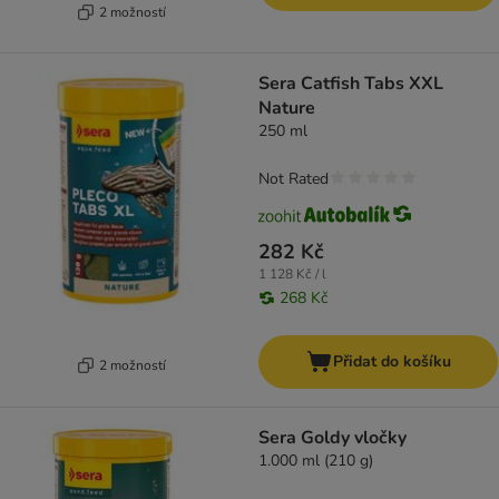
2 možností
Sera Catfish Tabs XXL
Nature
250 ml
Not Rated
282 Kč
1 128 Kč / l
268 Kč
Přidat do košíku
2 možností
Sera Goldy vločky
1.000 ml (210 g)