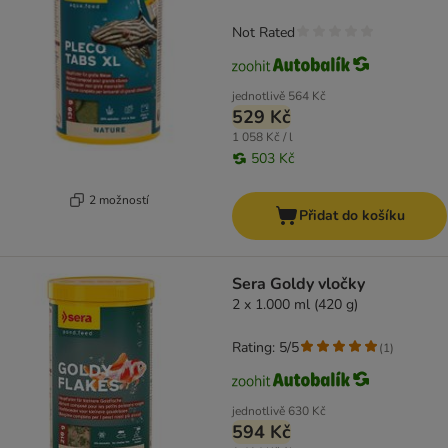
Not Rated
jednotlivě
564 Kč
529 Kč
1 058 Kč / l
503 Kč
2 možností
Přidat do košíku
Sera Goldy vločky
2 x 1.000 ml (420 g)
Rating: 5/5
(
1
)
jednotlivě
630 Kč
594 Kč