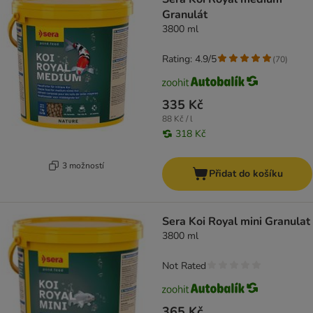
Granulát
3800 ml
Rating: 4.9/5
(
70
)
335 Kč
88 Kč / l
318 Kč
3 možností
Přidat do košíku
Sera Koi Royal mini Granulat
3800 ml
Not Rated
365 Kč