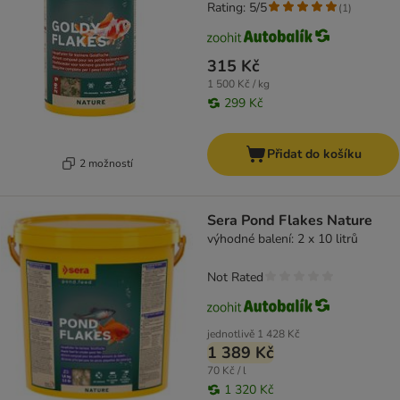
Rating: 5/5
(
1
)
315 Kč
1 500 Kč / kg
299 Kč
Přidat do košíku
2 možností
Sera Pond Flakes Nature
výhodné balení: 2 x 10 litrů
Not Rated
jednotlivě
1 428 Kč
1 389 Kč
70 Kč / l
1 320 Kč