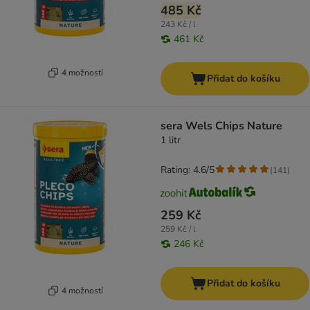
485 Kč
243 Kč / l
461 Kč
4 možností
Přidat do košíku
sera Wels Chips Nature
1 litr
Rating: 4.6/5
(
141
)
259 Kč
259 Kč / l
246 Kč
Přidat do košíku
4 možností