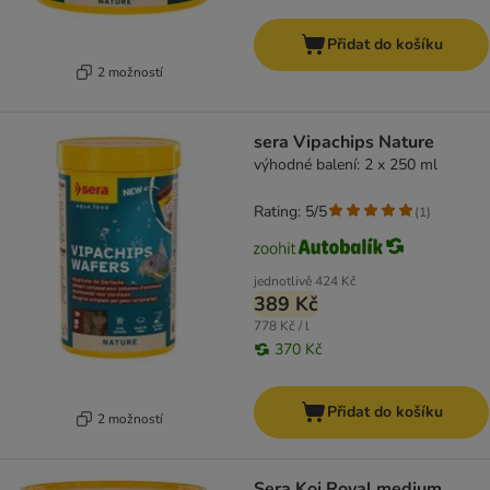
Přidat do košíku
2 možností
sera Vipachips Nature
výhodné balení: 2 x 250 ml
Rating: 5/5
(
1
)
jednotlivě
424 Kč
389 Kč
778 Kč / l
370 Kč
Přidat do košíku
2 možností
Sera Koi Royal medium