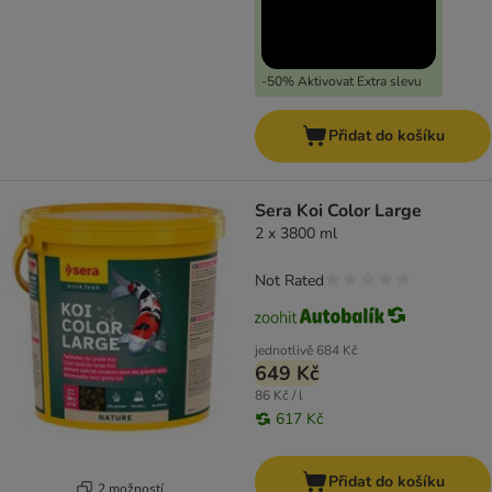
-50% Aktivovat Extra slevu
Přidat do košíku
Sera Koi Color Large
2 x 3800 ml
Not Rated
jednotlivě
684 Kč
649 Kč
86 Kč / l
617 Kč
Přidat do košíku
2 možností