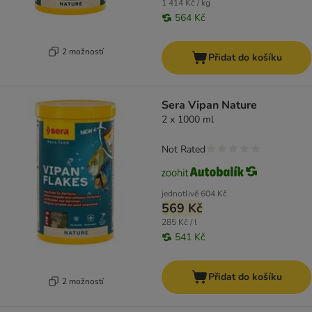
1 414 Kč / kg
564 Kč
2 možností
Přidat do košíku
Sera Vipan Nature
2 x 1000 ml
Not Rated
jednotlivě
604 Kč
569 Kč
285 Kč / l
541 Kč
Přidat do košíku
2 možností