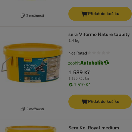
Přidat do košíku
2 možností
sera Viformo Nature tablety
1,4 kg
Not Rated
1 589 Kč
1 135 Kč / kg
1 510 Kč
Přidat do košíku
2 možností
Sera Koi Royal medium