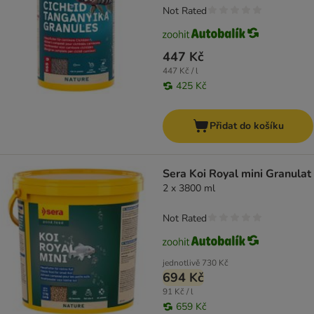
Not Rated
447 Kč
447 Kč / l
425 Kč
Přidat do košíku
Sera Koi Royal mini Granulat
2 x 3800 ml
Not Rated
jednotlivě
730 Kč
694 Kč
91 Kč / l
659 Kč