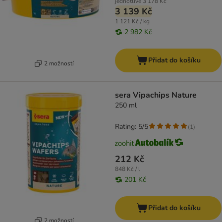
jednotlivě
3 178 Kč
3 139 Kč
1 121 Kč / kg
2 982 Kč
Přidat do košíku
2 možností
sera Vipachips Nature
250 ml
Rating: 5/5
(
1
)
212 Kč
848 Kč / l
201 Kč
Přidat do košíku
2 možností