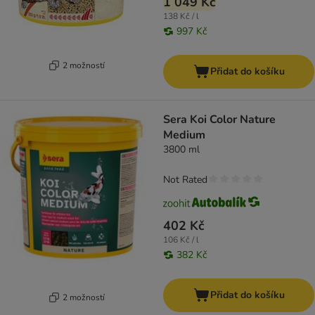
1 049 Kč
138 Kč / l
997 Kč
2 možností
Přidat do košíku
Sera Koi Color Nature
Medium
3800 ml
Not Rated
402 Kč
106 Kč / l
382 Kč
Přidat do košíku
2 možností