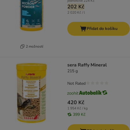
jednotlivě
224 Kč
202 Kč
2 020 Kč / l
Přidat do košíku
2 možností
sera Raffy Mineral
215 g
Not Rated
420 Kč
1 954 Kč / kg
399 Kč