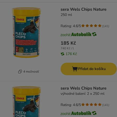
sera Wels Chips Nature
250 ml
Rating: 4.6/5
(
141
)
185 Kč
740 Kč / l
176 Kč
Přidat do košíku
4 možností
sera Wels Chips Nature
výhodné balení: 2 x 250 ml
Rating: 4.6/5
(
141
)