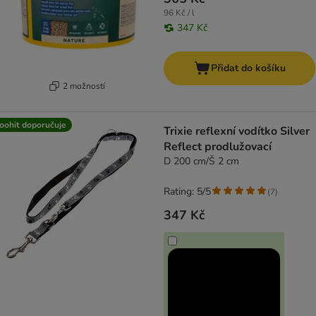
96 Kč / l
347 Kč
Přidat do košíku
2 možností
oohit doporučuje
Trixie reflexní vodítko Silver
Reflect prodlužovací
D 200 cm/Š 2 cm
Rating: 5/5
(
7
)
347 Kč