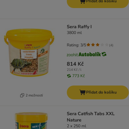
Přidat do košíku
Sera Raffy I
3800 ml
Rating: 3/5
(
4
)
814 Kč
214 Kč / l
773 Kč
Přidat do košíku
2 možností
Sera Catfish Tabs XXL
Nature
2 x 250 ml