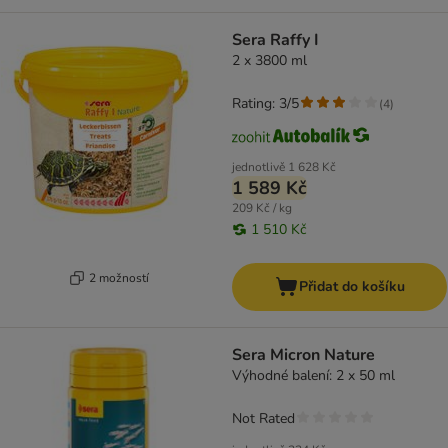
Sera Raffy I
2 x 3800 ml
Rating: 3/5
(
4
)
jednotlivě
1 628 Kč
1 589 Kč
209 Kč / kg
1 510 Kč
2 možností
Přidat do košíku
Sera Micron Nature
Výhodné balení: 2 x 50 ml
Not Rated