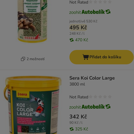
Not Rated
jednotlivě
530 Kč
495 Kč
248 Kč / l
470 Kč
Přidat do košíku
2 možností
Sera Koi Color Large
3800 ml
Not Rated
342 Kč
90 Kč / l
325 Kč