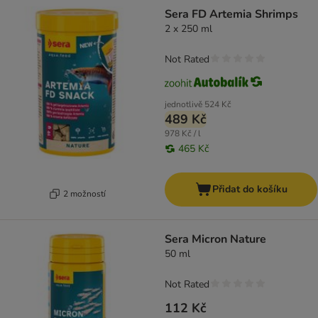
Sera FD Artemia Shrimps
2 x 250 ml
Not Rated
jednotlivě
524 Kč
489 Kč
978 Kč / l
465 Kč
Přidat do košíku
2 možností
Sera Micron Nature
50 ml
Not Rated
112 Kč