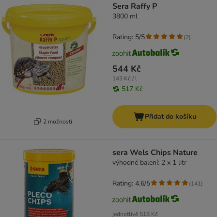
Sera Raffy P
3800 ml
Rating: 5/5
(
2
)
544 Kč
143 Kč / l
517 Kč
Přidat do košíku
2 možností
sera Wels Chips Nature
výhodné balení: 2 x 1 litr
Rating: 4.6/5
(
141
)
jednotlivě
518 Kč