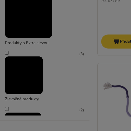
299 Kč / kus
Přida
Produkty s Extra slevou
(
3
)
Zlevněné produkty
(
2
)