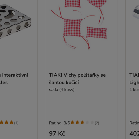
 interaktivní
TIAKI Vichy polštářky se
TIA
lles
šantou kočičí
Lig
sada (4 kusy)
1 ku
Rating: 3/5
Ratin
(
1
)
(
2
)
97 Kč
40