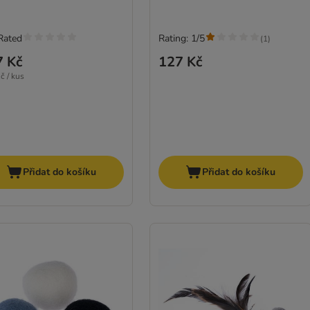
Rated
Rating: 1/5
(
1
)
7 Kč
127 Kč
č / kus
Přidat do košíku
Přidat do košíku