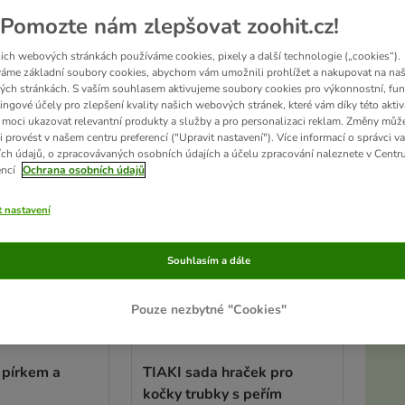
Pomozte nám zlepšovat zoohit.cz!
edků
ich webových stránkách používáme cookies, pixely a další technologie („cookies“).
áme základní soubory cookies, abychom vám umožnili prohlížet a nakupovat na naš
ch stránkách. S vaším souhlasem aktivujeme soubory cookies pro výkonnostní, fun
ve been changed
ingové účely pro zlepšení kvality našich webových stránek, které vám díky této aktiv
moci ukazovat relevantní produkty a služby a pro personalizaci reklam. Změny můž
i provést v našem centru preferencí ("Upravit nastavení"). Více informací o správci v
ch údajů, o zpracovávaných osobních údajích a účelu zpracování naleznete v Centr
encí
Ochrana osobních údajů
t nastavení
Souhlasím a dále
Pouze nezbytné "Cookies"
Akt
 pírkem a
TIAKI sada hraček pro
kočky trubky s peřím