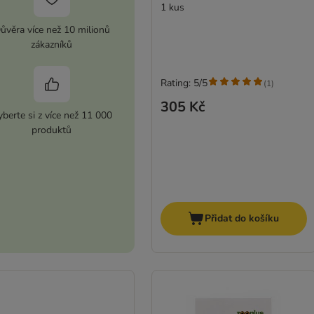
1 kus
ůvěra více než 10 milionů
zákazníků
Rating: 5/5
(
1
)
305 Kč
berte si z více než 11 000
produktů
Přidat do košíku