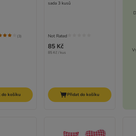
sada 3 kusů
D
Not Rated
(
3
)
85 Kč
Vy
85 Kč / kus
t do košíku
Přidat do košíku