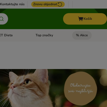
Kontaktujte nás
Znovu objednat
Košík
ET Dieta
Top značky
% Akce
t menu: Koně
Otevřít menu: + VET Dieta
Otevřít menu: Top znač