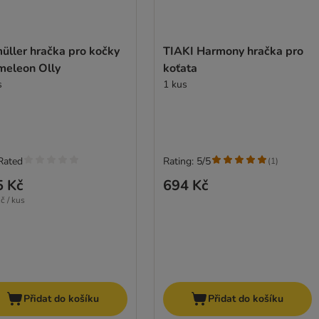
üller hračka pro kočky
TIAKI Harmony hračka pro
meleon Olly
koťata
s
1 kus
Rated
Rating: 5/5
(
1
)
5 Kč
694 Kč
č / kus
Přidat do košíku
Přidat do košíku