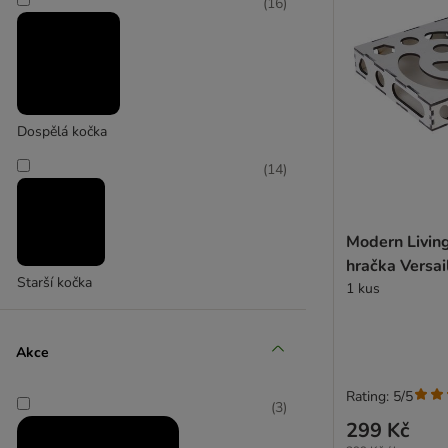
(
16
)
(
1
)
Trixie
Dospělá kočka
(
14
)
Modern Living
hračka Versai
Starší kočka
1 kus
Akce
Rating: 5/5
(
3
)
299 Kč