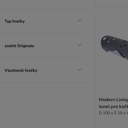
Typ hračky
zoohit Originals
Vlastnosti hračky
Modern Livi
tunel pro koč
D 100 x Š 25 x 