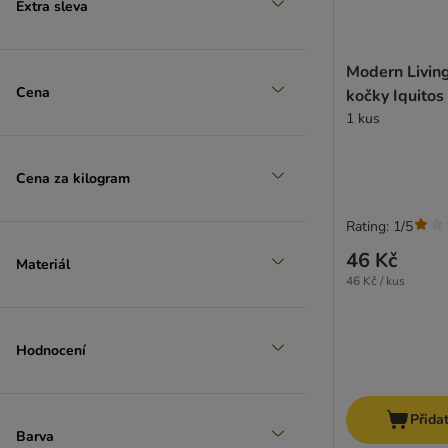
Extra sleva
Modern Living
zoohit doporučuje
Cena
kočky Iquitos
1 kus
Cena za kilogram
Rating: 1/5
46 Kč
Materiál
46 Kč / kus
Hodnocení
Přida
Barva