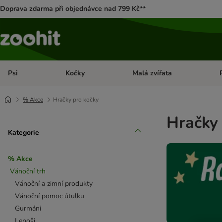
Doprava zdarma při objednávce nad 799 Kč**
Psi
Kočky
Malá zvířata
Otevřít menu: Psi
Otevřít menu: Kočky
Ote
% Akce
Hračky pro kočky
Hračky 
Kategorie
% Akce
Vánoční trh
Vánoční a zimní produkty
Vánoční pomoc útulku
Gurmáni
Lenoši