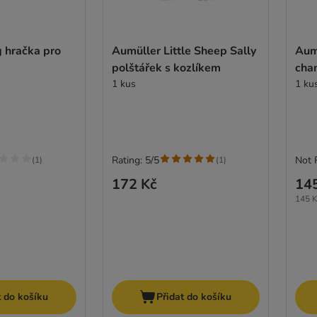
 hračka pro
Aumüller Little Sheep Sally
Aum
polštářek s kozlíkem
cha
1 kus
1 ku
Rating: 5/5
Not 
(
1
)
(
1
)
172 Kč
14
145 K
t do košíku
Přidat do košíku