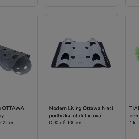
ng OTTAWA
Modern Living Ottawa hrací
TIA
ky
podložka, obdélníková
ber
V 22 cm
D 90 x Š 100 cm
1 ku