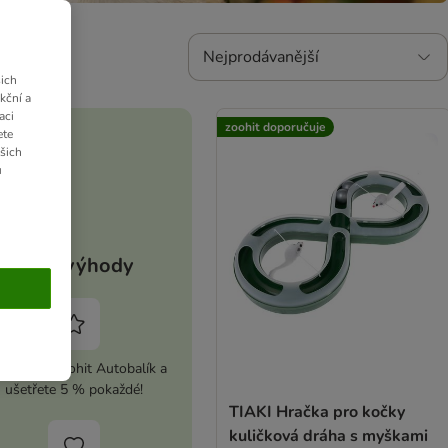
Nejprodávanější
ich
kční a
aci
zoohit doporučuje
ete
ašich
u
Vaše výhody
ivujte si zoohit Autobalík a
ušetřete 5 % pokaždé!
TIAKI Hračka pro kočky
kuličková dráha s myškami