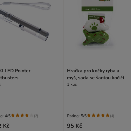
KI LED Pointer
Hračka pro kočky ryba a
htbusters
myš, sada se šantou kočičí
s
1 kus
g: 4/5
Rating: 5/5
(
2
)
(
4
)
2 Kč
95 Kč