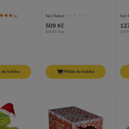
Not Rated
Not 
(
3
)
509 Kč
12
509 Kč / kus
127 K
t do košíku
Přidat do košíku