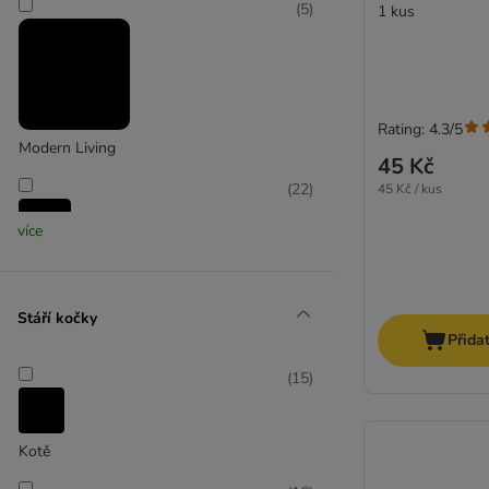
(
5
)
1 kus
Rating: 4.3/5
Modern Living
45 Kč
(
22
)
45 Kč / kus
více
TIAKI
(
1
)
Stáří kočky
Přida
(
15
)
Kotě
Tri-Coastal Design