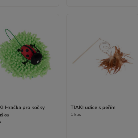
KI Hračka pro kočky
TIAKI udice s peřím
uška
1 kus
s