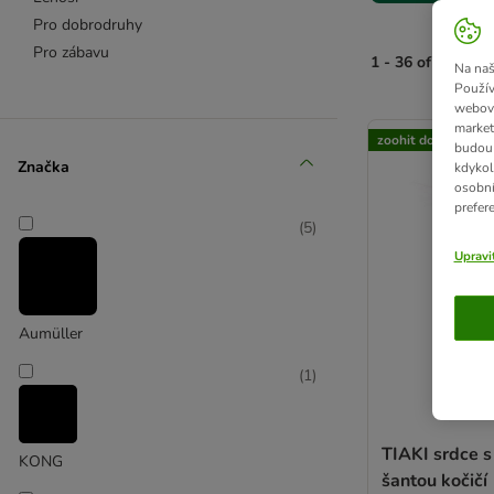
Pro dobrodruhy
Pro zábavu
1 - 36 of 36 výsl
Na naš
Použív
webový
product items ha
market
zoohit doporučuje
budou 
Značka
kdykol
osobní
prefer
(
5
)
Upravi
Aumüller
(
1
)
TIAKI srdce s
KONG
šantou kočičí