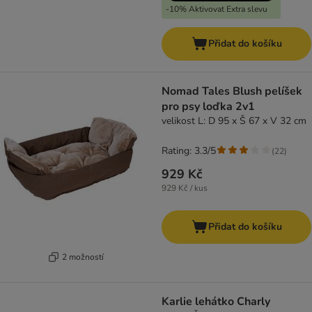
-10% Aktivovat Extra slevu
Přidat do košíku
Nomad Tales Blush pelíšek
pro psy loďka 2v1
velikost L: D 95 x Š 67 x V 32 cm
Rating: 3.3/5
(
22
)
929 Kč
929 Kč / kus
Přidat do košíku
2 možností
Karlie lehátko Charly