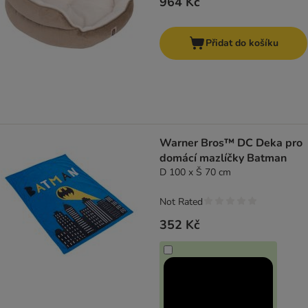
964 Kč
Přidat do košíku
Warner Bros™ DC Deka pro
domácí mazlíčky Batman
D 100 x Š 70 cm
Not Rated
352 Kč