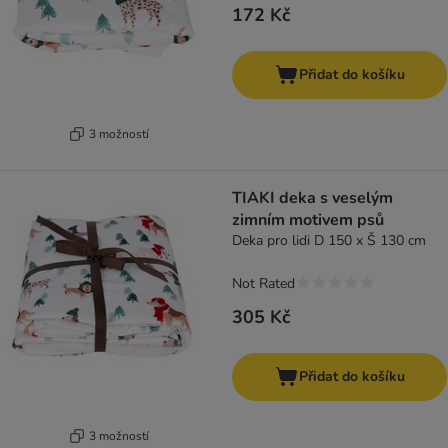
172 Kč
Přidat do košíku
3 možností
TIAKI deka s veselým
zimním motivem psů
Deka pro lidi D 150 x Š 130 cm
Not Rated
305 Kč
Přidat do košíku
3 možností