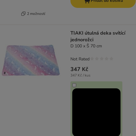
Přidat do košíku
2 možností
TIAKI útulná deka svítící
jednorožci
D 100 x Š 70 cm
Not Rated
347 Kč
347 Kč / kus