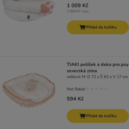
1 009 Kč
1 009 Kč / kus
Přidat do košíku
TIAKI pelíšek a deka pro psy
severská zima
velikost M: D 72 x Š 62 x V 17 cm
Not Rated
594 Kč
Přidat do košíku