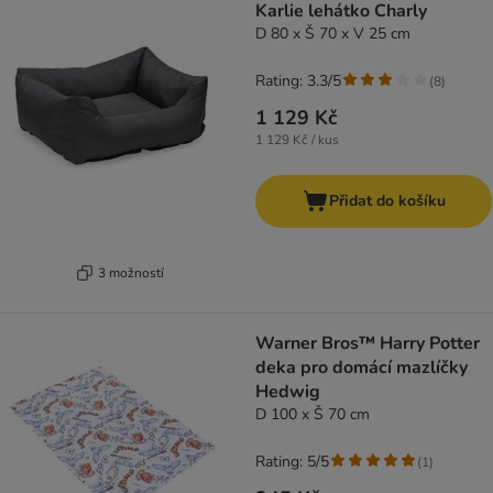
Karlie lehátko Charly
D 80 x Š 70 x V 25 cm
Rating: 3.3/5
(
8
)
1 129 Kč
1 129 Kč / kus
Přidat do košíku
3 možností
Warner Bros™ Harry Potter
deka pro domácí mazlíčky
Hedwig
D 100 x Š 70 cm
Rating: 5/5
(
1
)