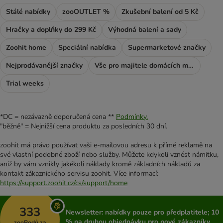
Stálé nabídky
zooOUTLET %
Zkušební balení od 5 Kč
Hračky a doplňky do 299 Kč
Výhodná balení a sady
Zoohit home
Speciální nabídka
Supermarketové značky
Nejprodávanější značky
Vše pro majitele domácích mazlíčků
Trial weeks
*DC = nezávazně doporučená cena **
Podmínky.
"běžně" = Nejnižší cena produktu za posledních 30 dní.
zoohit má právo používat vaši e-mailovou adresu k přímé reklamě na
své vlastní podobné zboží nebo služby. Můžete kdykoli vznést námitku,
aniž by vám vznikly jakékoli náklady kromě základních nákladů za
kontakt zákaznického servisu zoohit. Více informací:
https://support.zoohit.cz/cs/support/home
333
Newsletter: nabídky pouze pro předplatitele; 10
% na druhou objednávku pro nové zákazníky
zooBodů za