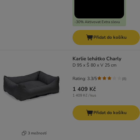
-30% Aktivovat Extra slevu
Přidat do košíku
Karlie lehátko Charly
D 95 x Š 80 x V 25 cm
Rating: 3.3/5
(
8
)
1 409 Kč
1 409 Kč / kus
Přidat do košíku
3 možností