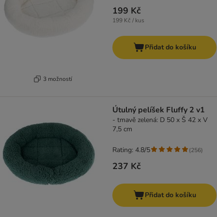
199 Kč
199 Kč / kus
Přidat do košíku
3 možností
Útulný pelíšek Fluffy 2 v1
- tmavě zelená: D 50 x Š 42 x V
7,5 cm
Rating: 4.8/5
(
256
)
237 Kč
Přidat do košíku