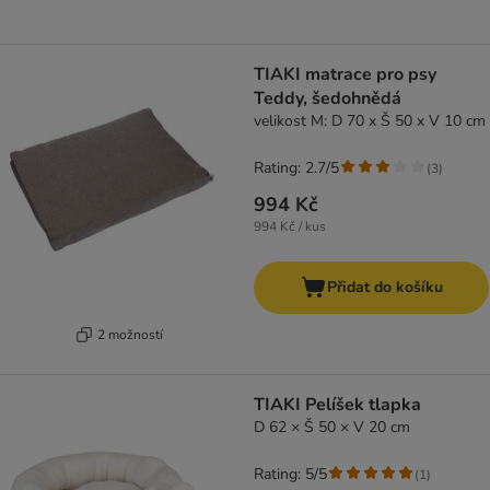
TIAKI matrace pro psy
Teddy, šedohnědá
velikost M: D 70 x Š 50 x V 10 cm
Rating: 2.7/5
(
3
)
994 Kč
994 Kč / kus
Přidat do košíku
2 možností
TIAKI Pelíšek tlapka
D 62 × Š 50 × V 20 cm
Rating: 5/5
(
1
)