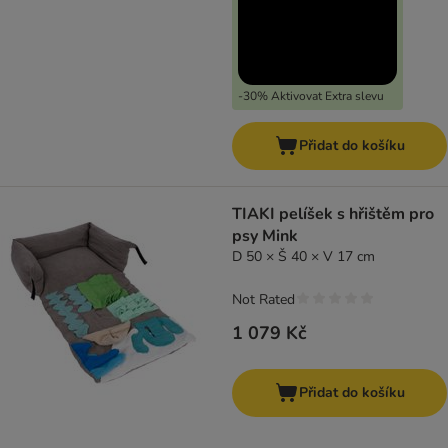
-30% Aktivovat Extra slevu
Přidat do košíku
TIAKI pelíšek s hřištěm pro
psy Mink
D 50 × Š 40 × V 17 cm
Not Rated
1 079 Kč
Přidat do košíku