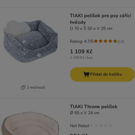
TIAKI pelíšek pro psy zářící
hvězdy
D 70 x Š 50 x V 25 cm
Rating: 4.7/5
(
13
)
1 109 Kč
1 109 Kč / kus
Přidat do košíku
2 možností
TIAKI Throne pelíšek
Ø 65 x V 24 cm
Not Rated