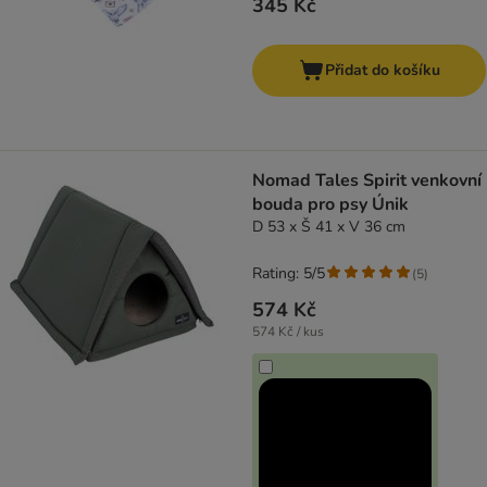
345 Kč
Přidat do košíku
Nomad Tales Spirit venkovní
bouda pro psy Únik
D 53 x Š 41 x V 36 cm
Rating: 5/5
(
5
)
574 Kč
574 Kč / kus