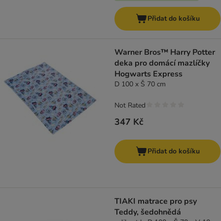
Přidat do košíku
Warner Bros™ Harry Potter
deka pro domácí mazlíčky
Hogwarts Express
D 100 x Š 70 cm
Not Rated
347 Kč
Přidat do košíku
TIAKI matrace pro psy
Teddy, šedohnědá