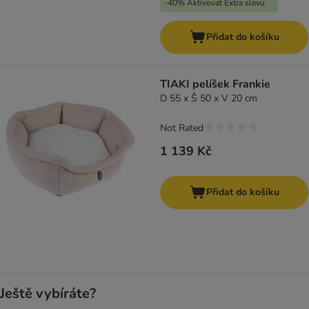
-40% Aktivovat Extra slevu
Přidat do košíku
TIAKI pelíšek Frankie
D 55 x Š 50 x V 20 cm
Not Rated
1 139 Kč
Přidat do košíku
Ještě vybíráte?