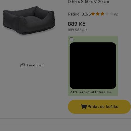
D 65 x Š 60 x V 20 cm
Rating: 3.3/5
(
8
)
889 Kč
889 Kč / kus
3 možností
-50% Aktivovat Extra slevu
Přidat do košíku