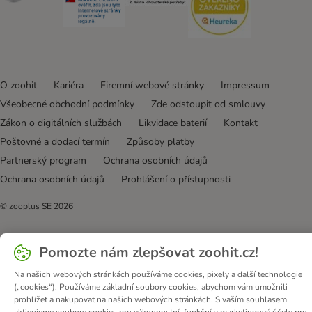
O zoohit
Kariéra
Firemní webové stránky
Impressum
Všeobecné obchodní podmínky
Zde odstoupit od smlouvy
Zákon o digitálních službách
Likvidace baterií
Kontakt
Poštovné a dodací termín
Způsoby platby
Partnerský program
Ochrana osobních údajů
Ochrana osobních údajů
Prohlášení o přístupnosti
© zooplus SE
2026
Pomozte nám zlepšovat zoohit.cz!
Na našich webových stránkách používáme cookies, pixely a další technologie
(„cookies“). Používáme základní soubory cookies, abychom vám umožnili
prohlížet a nakupovat na našich webových stránkách. S vaším souhlasem