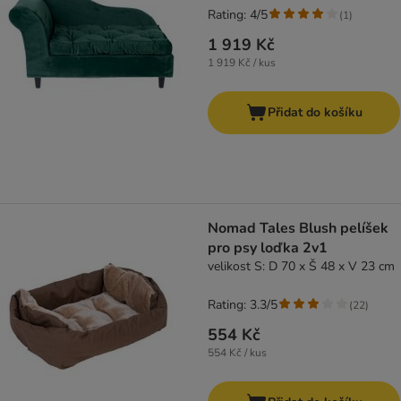
Rating: 4/5
(
1
)
1 919 Kč
1 919 Kč / kus
Přidat do košíku
Nomad Tales Blush pelíšek
pro psy loďka 2v1
velikost S: D 70 x Š 48 x V 23 cm
Rating: 3.3/5
(
22
)
554 Kč
554 Kč / kus