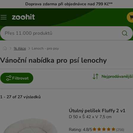
Doprava zdarma při objednávce nad 799 Kč**
Menu
Hledat
produkty
% Akce
Lenoch - pro psy
Vánoční nabídka pro psí lenochy
Nejprodávanější
Filtrovat
1 - 27 of 27 výsledků
product items have been changed
Útulný pelíšek Fluffy 2 v1
D 50 x Š 42 x V 7,5 cm
Rating: 4.8/5
(
256
)