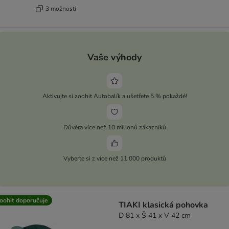
3 možností
Vaše výhody
Aktivujte si zoohit Autobalík a ušetřete 5 % pokaždé!
Důvěra více než 10 milionů zákazníků
Vyberte si z více než 11 000 produktů
oohit doporučuje
TIAKI klasická pohovka
D 81 x Š 41 x V 42 cm