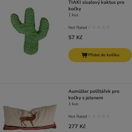
TIAKI sisalový kaktus pro
kočky
1 kus
Not Rated
57 Kč
Přidat do košíku
Aumüller polštářek pro
kočky s jelenem
1 kus
Not Rated
277 Kč