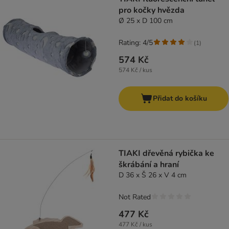
pro kočky hvězda
Ø 25 x D 100 cm
Rating: 4/5
(
1
)
574 Kč
574 Kč / kus
Přidat do košíku
TIAKI dřevěná rybička ke
škrábání a hraní
D 36 x Š 26 x V 4 cm
Not Rated
477 Kč
477 Kč / kus