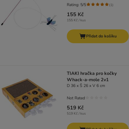
Rating: 5/5
(
1
)
155 Kč
155 Kč / kus
Přidat do košíku
TIAKI hračka pro kočky
Whack-a-mole 2v1
D 36 x Š 26 x V 6 cm
Not Rated
519 Kč
519 Kč / kus