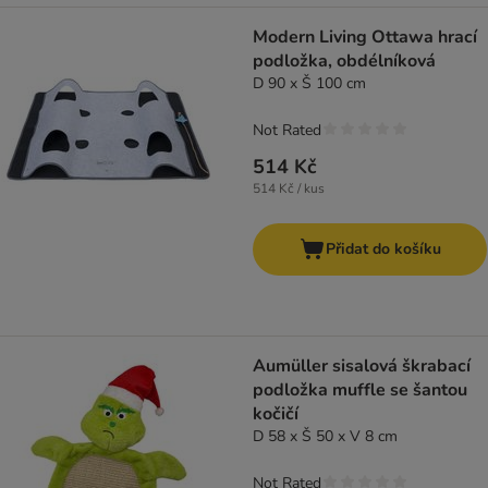
Modern Living Ottawa hrací
podložka, obdélníková
D 90 x Š 100 cm
Not Rated
514 Kč
514 Kč / kus
Přidat do košíku
Aumüller sisalová škrabací
podložka muffle se šantou
kočičí
D 58 x Š 50 x V 8 cm
Not Rated