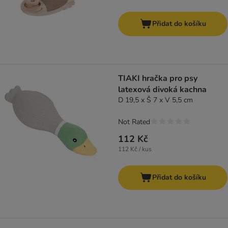
Přidat do košíku
TIAKI hračka pro psy
latexová divoká kachna
D 19,5 x Š 7 x V 5,5 cm
Not Rated
112 Kč
112 Kč / kus
Přidat do košíku