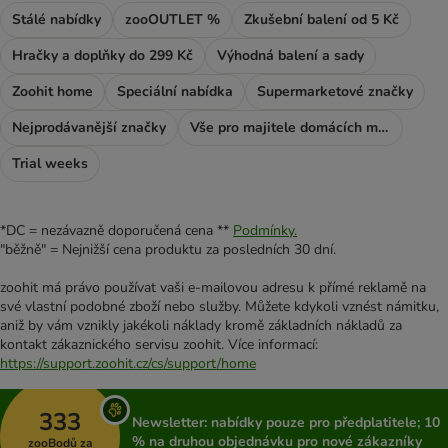
Stálé nabídky
zooOUTLET %
Zkušební balení od 5 Kč
Hračky a doplňky do 299 Kč
Výhodná balení a sady
Zoohit home
Speciální nabídka
Supermarketové značky
Nejprodávanější značky
Vše pro majitele domácích mazlíčků
Trial weeks
*DC = nezávazně doporučená cena **
Podmínky.
"běžně" = Nejnižší cena produktu za posledních 30 dní.
zoohit má právo používat vaši e-mailovou adresu k přímé reklamě na
své vlastní podobné zboží nebo služby. Můžete kdykoli vznést námitku,
aniž by vám vznikly jakékoli náklady kromě základních nákladů za
kontakt zákaznického servisu zoohit. Více informací:
https://support.zoohit.cz/cs/support/home
333
Newsletter: nabídky pouze pro předplatitele; 10
% na druhou objednávku pro nové zákazníky
zooBodů za