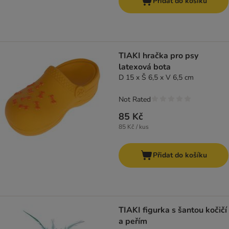
Přidat do košíku
TIAKI hračka pro psy
latexová bota
D 15 x Š 6,5 x V 6,5 cm
Not Rated
85 Kč
85 Kč / kus
Přidat do košíku
TIAKI figurka s šantou kočičí
a peřím