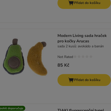
Přidat do košíku
Modern Living sada hraček
pro kočky Arucas
sada 2 kusů: avokádo a banán
Not Rated
85 Kč
Přidat do košíku
oohit doporučuje
TIAKI fluorescenční tunel