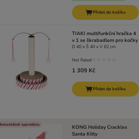
Přidat do košíku
TIAKI multifunkční hračka 4
v 1 se škrabadlem pro kočky
D 40 x Š 40 x V 62 cm
Not Rated
1 309 Kč
Přidat do košíku
omentálně vyprodáno
KONG Holiday Crackles
Santa Kitty