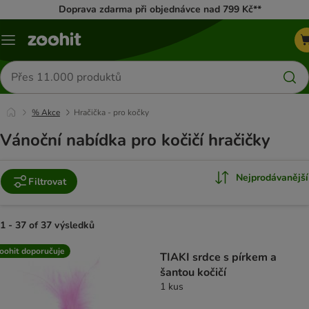
Doprava zdarma při objednávce nad 799 Kč**
Menu
Hledat
produkty
% Akce
Hračička - pro kočky
Vánoční nabídka pro kočičí hračičky
Nejprodávanější
Filtrovat
1 - 37 of 37 výsledků
product items have been changed
oohit doporučuje
TIAKI srdce s pírkem a
šantou kočičí
1 kus