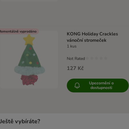
omentálně vyprodáno
KONG Holiday Crackles
vánoční stromeček
1 kus
Not Rated
127 Kč
Upozornění o
dostupnosti
Ještě vybíráte?