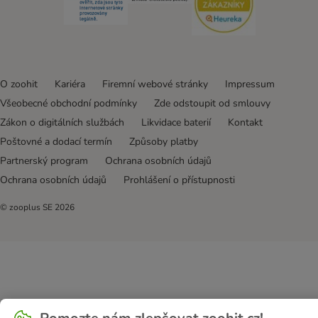
O zoohit
Kariéra
Firemní webové stránky
Impressum
Všeobecné obchodní podmínky
Zde odstoupit od smlouvy
Zákon o digitálních službách
Likvidace baterií
Kontakt
Poštovné a dodací termín
Způsoby platby
Partnerský program
Ochrana osobních údajů
Ochrana osobních údajů
Prohlášení o přístupnosti
© zooplus SE
2026