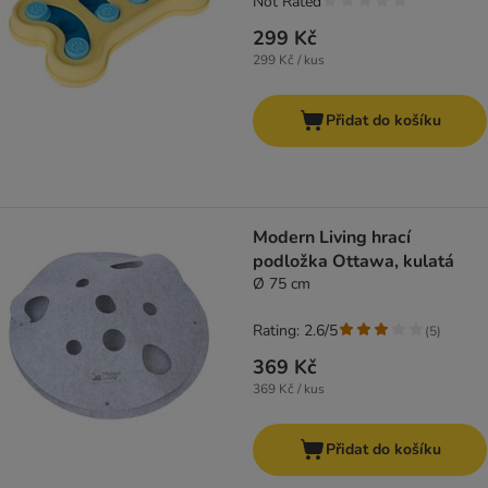
Not Rated
299 Kč
299 Kč / kus
Přidat do košíku
Modern Living hrací
podložka Ottawa, kulatá
Ø 75 cm
Rating: 2.6/5
(
5
)
369 Kč
369 Kč / kus
Přidat do košíku