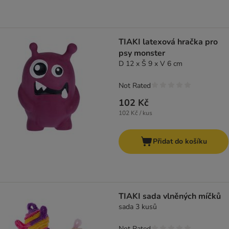
TIAKI latexová hračka pro
psy monster
D 12 x Š 9 x V 6 cm
Not Rated
102 Kč
102 Kč / kus
Přidat do košíku
TIAKI sada vlněných míčků
sada 3 kusů
Not Rated