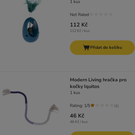
1 kus
Not Rated
112 Kč
112 Kč / kus
Přidat do košíku
Modern Living hračka pro
kočky Iquitos
1 kus
Rating: 1/5
(
1
)
46 Kč
46 Kč / kus