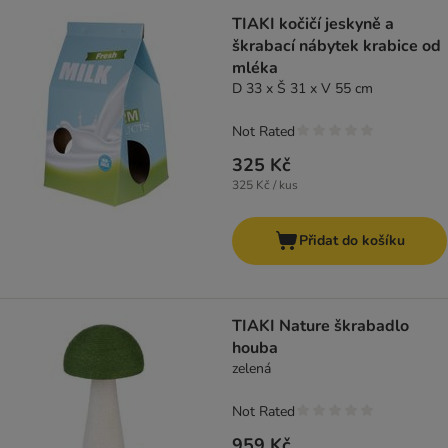
TIAKI kočičí jeskyně a
škrabací nábytek krabice od
mléka
D 33 x Š 31 x V 55 cm
Not Rated
325 Kč
325 Kč / kus
Přidat do košíku
TIAKI Nature škrabadlo
houba
zelená
Not Rated
959 Kč