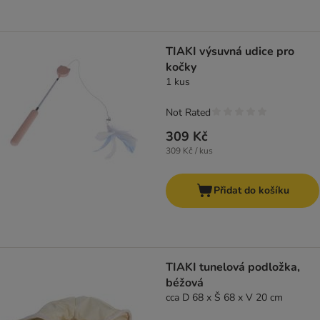
TIAKI výsuvná udice pro
kočky
1 kus
Not Rated
309 Kč
309 Kč / kus
Přidat do košíku
TIAKI tunelová podložka,
béžová
cca D 68 x Š 68 x V 20 cm