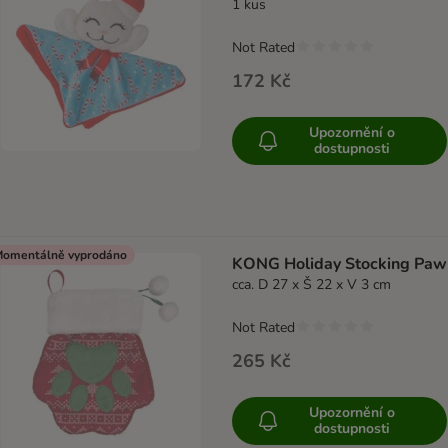
1 kus
Not Rated
172 Kč
Upozornění o
dostupnosti
omentálně vyprodáno
KONG Holiday Stocking Paw
cca. D 27 x Š 22 x V 3 cm
Not Rated
265 Kč
Upozornění o
dostupnosti