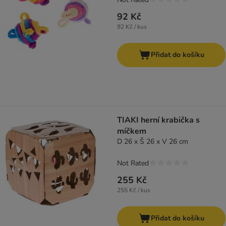
92 Kč
92 Kč / kus
Přidat do košíku
TIAKI herní krabička s
míčkem
D 26 x Š 26 x V 26 cm
Not Rated
255 Kč
255 Kč / kus
Přidat do košíku