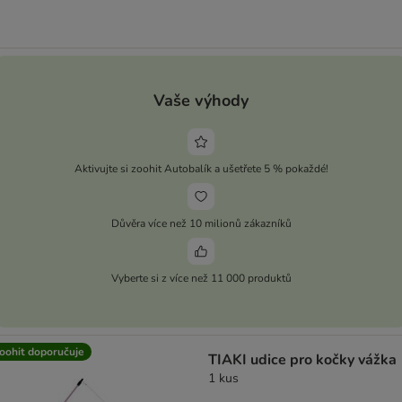
Vaše výhody
Aktivujte si zoohit Autobalík a ušetřete 5 % pokaždé!
Důvěra více než 10 milionů zákazníků
Vyberte si z více než 11 000 produktů
oohit doporučuje
TIAKI udice pro kočky vážka
1 kus