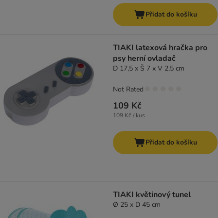
Přidat do košíku
TIAKI latexová hračka pro
psy herní ovladač
D 17,5 x Š 7 x V 2,5 cm
Not Rated
109 Kč
109 Kč / kus
Přidat do košíku
TIAKI květinový tunel
Ø 25 x D 45 cm