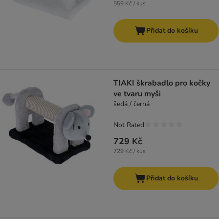
559 Kč / kus
Přidat do košíku
TIAKI škrabadlo pro kočky
ve tvaru myši
šedá / černá
Not Rated
729 Kč
729 Kč / kus
Přidat do košíku