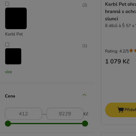
Kerbl Pet oh
(
2
)
hranná s ochr
slunci
8 dílců à Š 57 x
Kerbl Pet
(
1
)
Rating: 4.2/5
1 079 Kč
Lionto
více
(
2
)
Cena
Přida
―
Kč
Nomad Tales
(
2
)