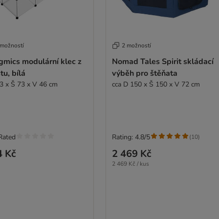
 možností
2 možností
gmics modulární klec z
Nomad Tales Spirit skládací
tu, bílá
výběh pro štěňata
3 x Š 73 x V 46 cm
cca D 150 x Š 150 x V 72 cm
Rated
Rating: 4.8/5
(
10
)
4 Kč
2 469 Kč
2 469 Kč / kus