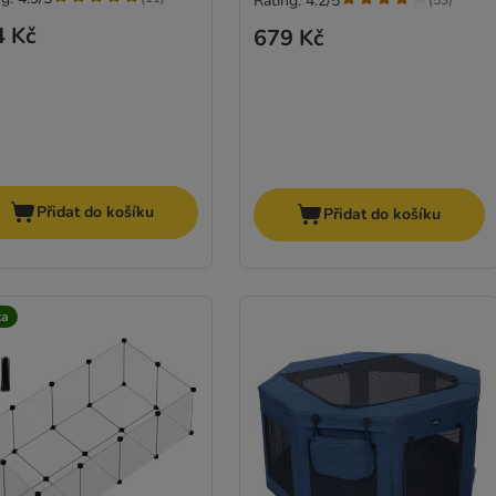
Rating: 4.2/5
(
53
)
4 Kč
679 Kč
Přidat do košíku
Přidat do košíku
ka