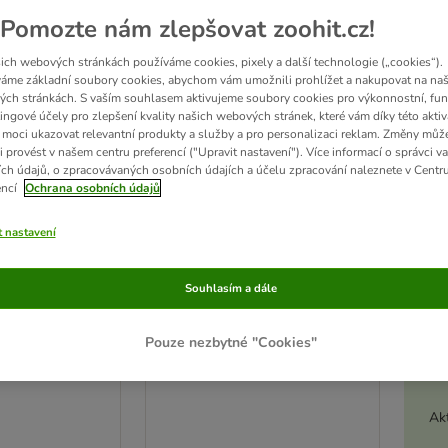
Pomozte nám zlepšovat zoohit.cz!
ro malá zvířata
ich webových stránkách používáme cookies, pixely a další technologie („cookies“).
áme základní soubory cookies, abychom vám umožnili prohlížet a nakupovat na naš
ch stránkách. S vaším souhlasem aktivujeme soubory cookies pro výkonnostní, fun
edků
ingové účely pro zlepšení kvality našich webových stránek, které vám díky této aktiv
moci ukazovat relevantní produkty a služby a pro personalizaci reklam. Změny můž
ve been changed
i provést v našem centru preferencí ("Upravit nastavení"). Více informací o správci v
ch údajů, o zpracovávaných osobních údajích a účelu zpracování naleznete v Centr
encí
Ochrana osobních údajů
t nastavení
Souhlasím a dále
Pouze nezbytné "Cookies"
Akt