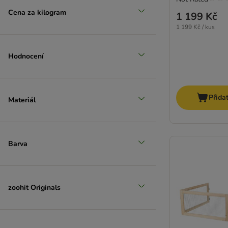
Cena za kilogram
1 199 Kč
1 199 Kč / kus
Hodnocení
Přida
Materiál
Barva
zoohit Originals