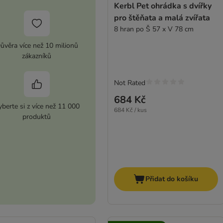
Kerbl Pet ohrádka s dvířky
pro štěňata a malá zvířata
8 hran po Š 57 x V 78 cm
ůvěra více než 10 milionů
zákazníků
Not Rated
684 Kč
berte si z více než 11 000
684 Kč / kus
produktů
Přidat do košíku