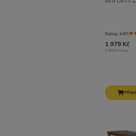
cca D 124 x Š 1
Rating: 4.8/5
1 979 Kč
1 979 Kč / kus
Přida