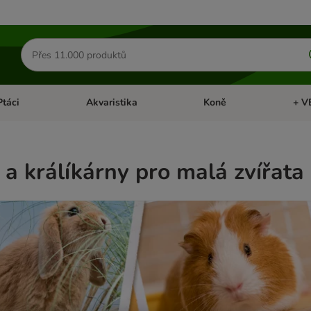
Hledat
produkty
Ptáci
Akvaristika
Koně
+ V
vřít menu: Malá zvířata
Otevřít menu: Ptáci
Otevřít menu: Akvaristika
Otevří
a králíkárny pro malá zvířata