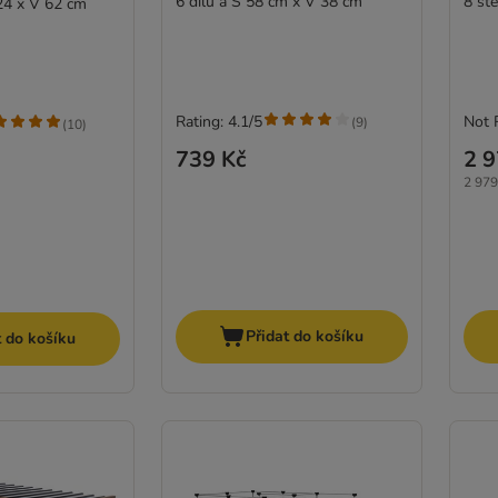
6 dílů à Š 58 cm x V 38 cm
8 st
24 x V 62 cm
Rating: 4.1/5
Not 
(
9
)
(
10
)
739 Kč
2 9
2 979
Přidat do košíku
t do košíku