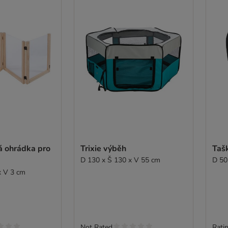
á ohrádka pro
Trixie výběh
Taš
D 130 x Š 130 x V 55 cm
D 50
x V 3 cm
Not Rated
Ratin