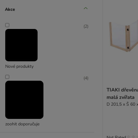
Akce
Songmics
(
2
)
Nové produkty
(
4
)
TIAKI dřevěn
malá zvířata
D 201,5 x Š 60 
zoohit doporučuje
Not Rated