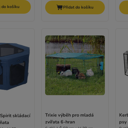
t do košíku
Přidat do košíku
Trixie výběh pro mladá
Kerb
pirit skládací
zvířata 6-hran
psy 
ěňata