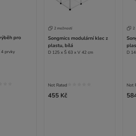
2 možností
2
 výběh pro
Songmics modulární klec z
Son
plastu, bílá
plas
 4 prvky
D 125 x Š 63 x V 42 cm
D 14
Not Rated
Not 
455 Kč
58