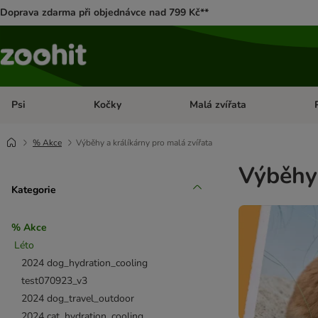
Doprava zdarma při objednávce nad 799 Kč**
Psi
Kočky
Malá zvířata
Otevřít menu: Psi
Otevřít menu: Kočky
Ote
% Akce
Výběhy a králíkárny pro malá zvířata
Výběhy 
Kategorie
% Akce
Léto
2024 dog_hydration_cooling
test070923_v3
2024 dog_travel_outdoor
2024 cat_hydration_cooling