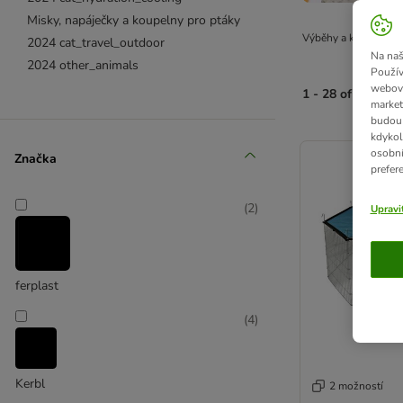
Misky, napáječky a koupelny pro ptáky
Výběhy a králíkárny p
2024 cat_travel_outdoor
Na naš
2024 other_animals
Použív
webový
1 - 28 of 28 výsl
market
budou 
product items ha
kdykol
osobní
Značka
prefer
(
2
)
Upravi
ferplast
(
4
)
Kerbl
2 možností