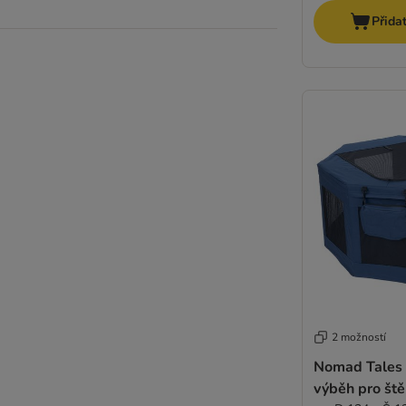
Přida
2 možností
Nomad Tales S
výběh pro št