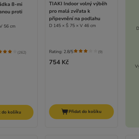
TIAKI Indoor volný výběh
rádka 8-mi
pro malá zvířata k
anou proti
připevnění na podlahu
D 145 × Š 75 × V 46 cm
 V 56 cm
D
Rating: 2.8/5
(
9
)
(
262
)
754 Kč
Vy
Přidat do košíku
t do košíku