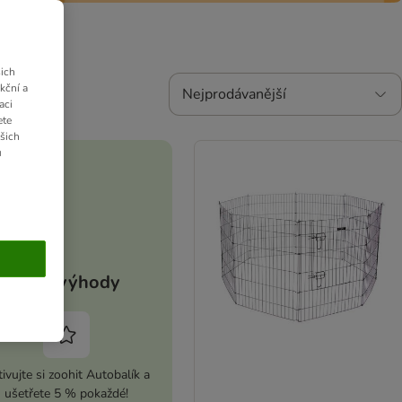
ich
kční a
Nejprodávanější
aci
ete
ašich
u
Vaše výhody
ivujte si zoohit Autobalík a
ušetřete 5 % pokaždé!