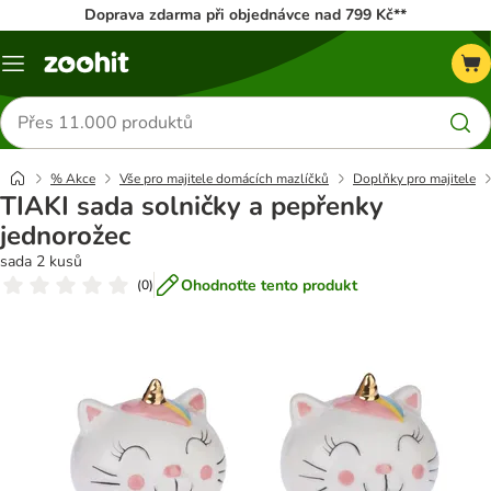
Doprava zdarma při objednávce nad 799 Kč**
Menu
Hledat
produkty
% Akce
Vše pro majitele domácích mazlíčků
Doplňky pro majitele
TIAKI sada solničky a pepřenky
jednorožec
sada 2 kusů
Ohodnoťte tento produkt
(
0
)