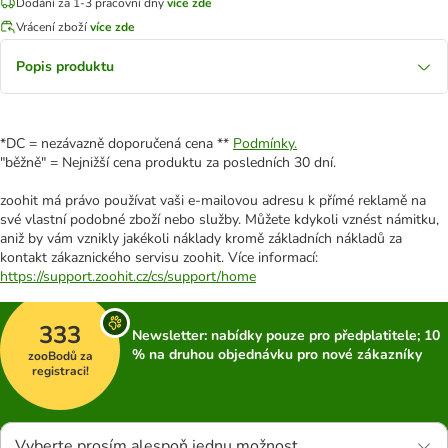
Dodání za 1-3 pracovní dny
více zde
Vrácení zboží
více zde
Popis produktu
*DC = nezávazně doporučená cena **
Podmínky.
"běžně" = Nejnižší cena produktu za posledních 30 dní.
zoohit má právo používat vaši e-mailovou adresu k přímé reklamě na
své vlastní podobné zboží nebo služby. Můžete kdykoli vznést námitku,
aniž by vám vznikly jakékoli náklady kromě základních nákladů za
kontakt zákaznického servisu zoohit. Více informací:
https://support.zoohit.cz/cs/support/home
333
Newsletter: nabídky pouze pro předplatitele; 10
% na druhou objednávku pro nové zákazníky
zooBodů za
registraci!
Vyberte prosím alespoň jednu možnost