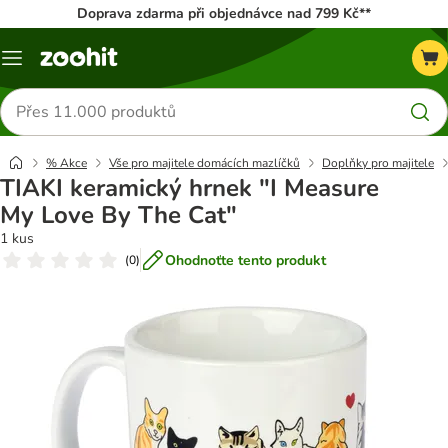
Doprava zdarma při objednávce nad 799 Kč**
Menu
Hledat
produkty
% Akce
Vše pro majitele domácích mazlíčků
Doplňky pro majitele
TIAKI keramický hrnek "I Measure
My Love By The Cat"
1 kus
Ohodnoťte tento produkt
(
0
)