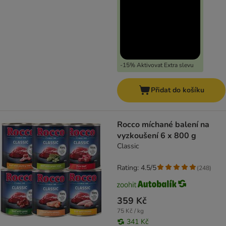
-15% Aktivovat Extra slevu
Přidat do košíku
Rocco míchané balení na
vyzkoušení 6 x 800 g
Classic
Rating: 4.5/5
(
248
)
359 Kč
75 Kč / kg
341 Kč