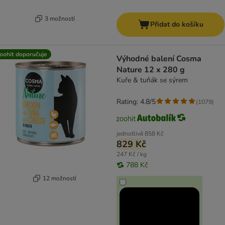
3 možností
Přidat do košíku
oohit doporučuje
Výhodné balení Cosma
Nature 12 x 280 g
Kuře & tuňák se sýrem
Rating: 4.8/5
(
1079
)
jednotlivě
858 Kč
829 Kč
247 Kč / kg
788 Kč
12 možností