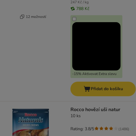
247 Kč / kg
788 Kč
12 možností
-15% Aktivovat Extra slevu
Přidat do košíku
Rocco hovězí uši natur
10 ks
Rating: 3.8/5
(
1486
)