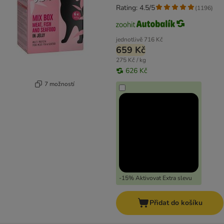
Rating: 4.5/5
(
1196
)
jednotlivě
716 Kč
659 Kč
275 Kč / kg
626 Kč
7 možností
-15% Aktivovat Extra slevu
Přidat do košíku