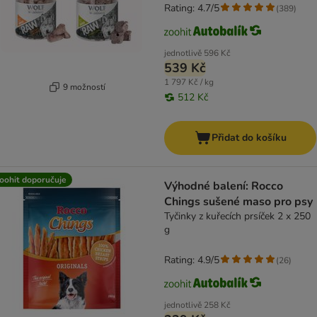
Rating: 4.7/5
(
389
)
jednotlivě
596 Kč
539 Kč
1 797 Kč / kg
9 možností
512 Kč
Přidat do košíku
oohit doporučuje
Výhodné balení: Rocco
Chings sušené maso pro psy
Tyčinky z kuřecích prsíček 2 x 250
g
Rating: 4.9/5
(
26
)
jednotlivě
258 Kč