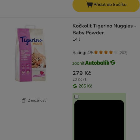
Přidat do košíku
Kočkolit Tigerino Nuggies -
Baby Powder
14 l
Rating: 4/5
(
203
)
279 Kč
20 Kč / l
265 Kč
2 možností