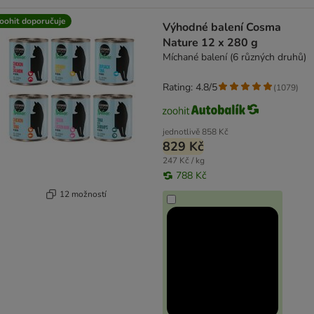
oohit doporučuje
Výhodné balení Cosma
Nature 12 x 280 g
Míchané balení (6 různých druhů)
Rating: 4.8/5
(
1079
)
jednotlivě
858 Kč
829 Kč
247 Kč / kg
788 Kč
12 možností