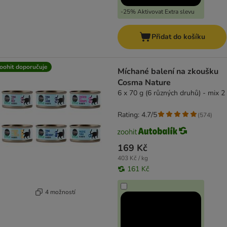
-25% Aktivovat Extra slevu
Přidat do košíku
oohit doporučuje
Míchané balení na zkoušku
Cosma Nature
6 x 70 g (6 různých druhů) - mix 2
Rating: 4.7/5
(
574
)
169 Kč
403 Kč / kg
161 Kč
4 možností