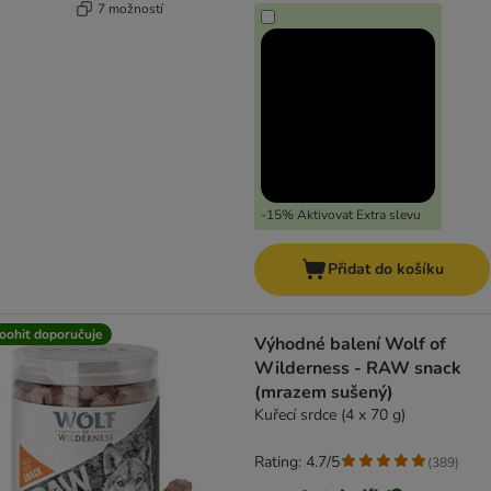
7 možností
-15% Aktivovat Extra slevu
Přidat do košíku
oohit doporučuje
Výhodné balení Wolf of
Wilderness - RAW snack
(mrazem sušený)
Kuřecí srdce (4 x 70 g)
Rating: 4.7/5
(
389
)