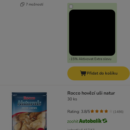
7 možností
-15% Aktivovat Extra slevu
Přidat do košíku
Rocco hovězí uši natur
30 ks
Rating: 3.8/5
(
1486
)