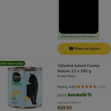
-15% Aktivovat Extra slevu
Přidat do košíku
oohit doporučuje
Výhodné balení Cosma
Nature 12 x 280 g
Kuřecí filety
Rating: 4.8/5
(
1079
)
jednotlivě
858 Kč
829 Kč