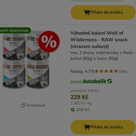
Přidat do košíku
oohit doporučuje
Výhodné balení Wolf of
Wilderness - RAW snack
(mrazem sušený)
mix, 2 druhy: malé kostky z filetů -
kuřecí (60g) a losos (50g)
Rating: 4.7/5
(
389
)
jednotlivě
258 Kč
229 Kč
2 082 Kč / kg
9 možností
218 Kč
Přidat do košíku