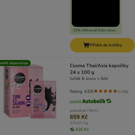
-15% Aktivovat Extra slevu
Přidat do košíku
oohit doporučuje
Cosma Thai/Asia kapsičky
24 x 100 g
tuňák & losos v želé
Rating: 4.5/5
(
1196
)
jednotlivě
716 Kč
659 Kč
275 Kč / kg
626 Kč