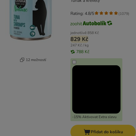
Tuňák a krevety
Rating: 4.8/5
(
1079
)
jednotlivě
858 Kč
829 Kč
247 Kč / kg
788 Kč
12 možností
-15% Aktivovat Extra slevu
Přidat do košíku