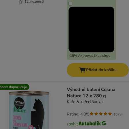
12 možností
-15% Aktivovat Extra slevu
Přidat do košíku
oohit doporučuje
Výhodné balení Cosma
Nature 12 x 280 g
Kuře & kuřecí šunka
Rating: 4.8/5
(
1079
)