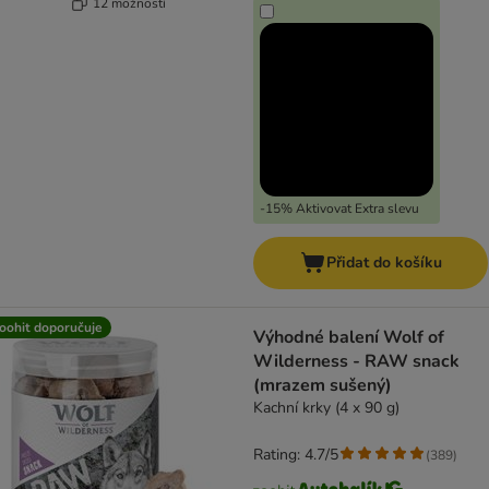
12 možností
-15% Aktivovat Extra slevu
Přidat do košíku
oohit doporučuje
Výhodné balení Wolf of
Wilderness - RAW snack
(mrazem sušený)
Kachní krky (4 x 90 g)
Rating: 4.7/5
(
389
)