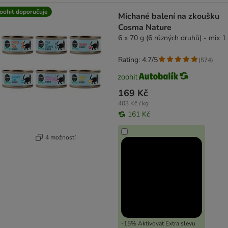
oohit doporučuje
Míchané balení na zkoušku
Cosma Nature
6 x 70 g (6 různých druhů) - mix 1
Rating: 4.7/5
(
574
)
169 Kč
403 Kč / kg
161 Kč
4 možností
-15% Aktivovat Extra slevu