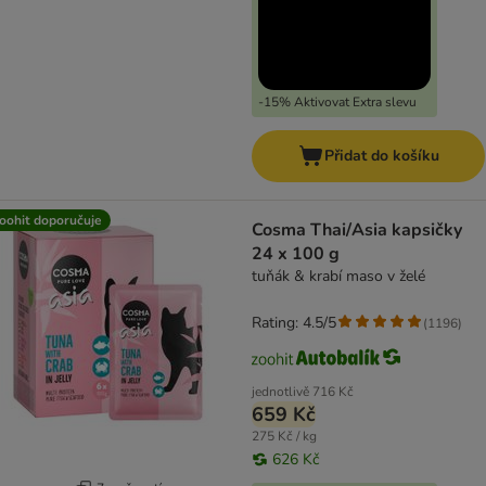
-15% Aktivovat Extra slevu
Přidat do košíku
oohit doporučuje
Cosma Thai/Asia kapsičky
24 x 100 g
tuňák & krabí maso v želé
Rating: 4.5/5
(
1196
)
jednotlivě
716 Kč
659 Kč
275 Kč / kg
626 Kč