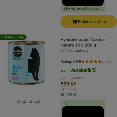
-15% Aktivovat Extra slevu
Přidat do košíku
oohit doporučuje
Výhodné balení Cosma
Nature 12 x 280 g
Tuňák pruhovaný
Rating: 4.8/5
(
1079
)
jednotlivě
858 Kč
829 Kč
247 Kč / kg
788 Kč
12 možností