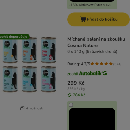
-15% Aktivovat Extra slevu
Přidat do košíku
oohit doporučuje
Míchané balení na zkoušku
Cosma Nature
6 x 140 g (6 různých druhů)
Rating: 4.7/5
(
574
)
299 Kč
356 Kč / kg
284 Kč
4 možností