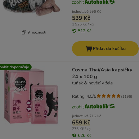
jednotlivě
596 Kč
539 Kč
1 925 Kč / kg
512 Kč
9 možností
Přidat do košíku
oohit doporučuje
Cosma Thai/Asia kapsičky
24 x 100 g
tuňák & hovězí v želé
Rating: 4.5/5
(
1196
)
jednotlivě
716 Kč
659 Kč
275 Kč / kg
626 Kč