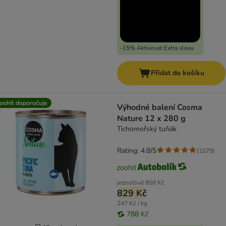
-15% Aktivovat Extra slevu
Přidat do košíku
oohit doporučuje
Výhodné balení Cosma
Nature 12 x 280 g
Tichomořský tuňák
Rating: 4.8/5
(
1079
)
jednotlivě
858 Kč
829 Kč
247 Kč / kg
788 Kč