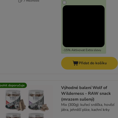
7 možností
-15% Aktivovat Extra slevu
Přidat do košíku
oohit doporučuje
Výhodné balení Wolf of
Wilderness - RAW snack
(mrazem sušený)
Mix (300g): kuřecí srdíčka, hovězí
játra, jehněčí plíce, kachní krky