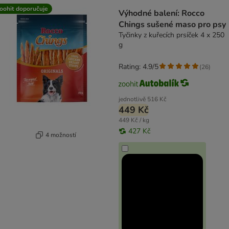
oohit doporučuje
Výhodné balení: Rocco
Chings sušené maso pro psy
Tyčinky z kuřecích prsíček 4 x 250
g
Rating: 4.9/5
(
26
)
jednotlivě
516 Kč
449 Kč
449 Kč / kg
427 Kč
4 možností