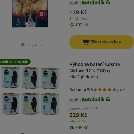
139 Kč
14 Kč / kus
132 Kč
Přidat do košíku
3 možností
oohit doporučuje
Výhodné balení Cosma
Nature 12 x 280 g
Mix 2 (6 druhů)
Rating: 4.8/5
(
1079
)
jednotlivě
858 Kč
829 Kč
247 Kč / kg
788 Kč