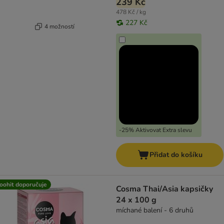
239 Kč
478 Kč / kg
227 Kč
4 možností
-25% Aktivovat Extra slevu
Přidat do košíku
oohit doporučuje
Cosma Thai/Asia kapsičky
24 x 100 g
míchané balení - 6 druhů