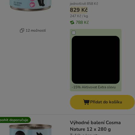
jednotlivě
858 Kč
829 Kč
247 Kč / kg
788 Kč
12 možností
-15% Aktivovat Extra slevu
Přidat do košíku
oohit doporučuje
Výhodné balení Cosma
Nature 12 x 280 g