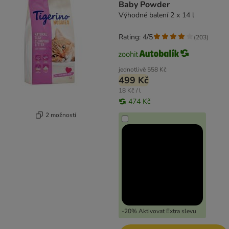
Baby Powder
Výhodné balení 2 x 14 l
Rating: 4/5
(
203
)
jednotlivě
558 Kč
499 Kč
18 Kč / l
474 Kč
2 možností
-20% Aktivovat Extra slevu