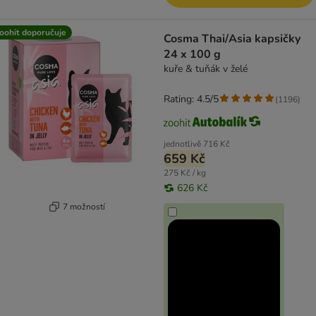
oohit doporučuje
Cosma Thai/Asia kapsičky
24 x 100 g
kuře & tuňák v želé
Rating: 4.5/5
(
1196
)
jednotlivě
716 Kč
659 Kč
275 Kč / kg
626 Kč
7 možností