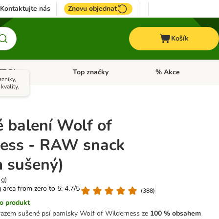
Kontaktujte nás
Znovu objednat
Košík
ET Dieta
Top značky
% Akce
t menu: Koně
Otevřít menu: + VET Dieta
Otevřít menu: Top znač
zníky,
kvality.
 balení Wolf of
ess - RAW snack
 sušený)
 g)
g area from zero to 5: 4.7/5
(
388
)
o produkt
azem sušené psí pamlsky Wolf of Wilderness ze
100 % obsahem