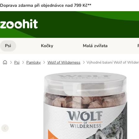
Doprava zdarma při objednávce nad 799 Kč**
Psi
Kočky
Malá zvířata
Otevřít menu: Psi
Otevřít menu: Kočky
Ote
Psi
Pamlsky
Wolf of Wilderness
Výhodné balení Wolf of Wilde