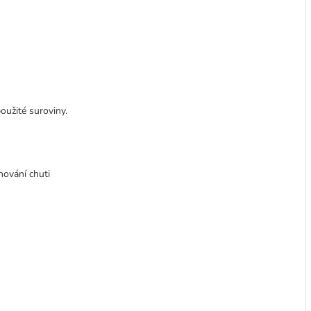
užité suroviny.
hování chuti