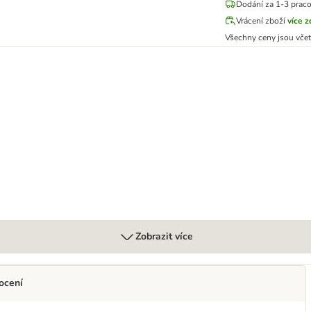
Dodání za 1-3 prac
Vrácení zboží
více 
Všechny ceny jsou vče
(mrazem sušený)
Zobrazit více
ocení