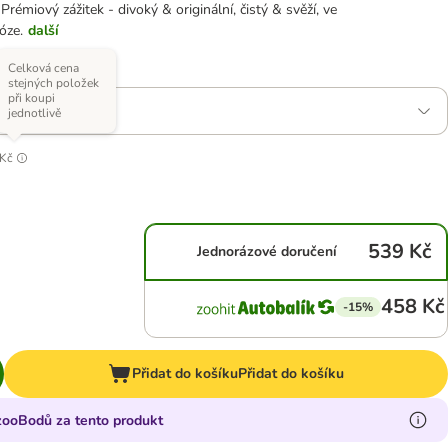
 Prémiový zážitek - divoký & originální, čistý & svěží, ve
óze.
další
Celková cena
í)
stejných položek
při koupi
ce (4 x 70 g)
jednotlivě
 Kč
539 Kč
Jednorázové doručení
458 Kč
-15%
Přidat do košíku
Přidat do košíku
 zooBodů za tento produkt