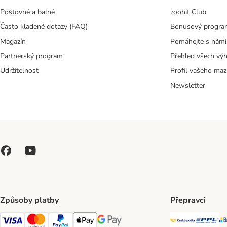
Poštovné a balné
zoohit Club
Často kladené dotazy (FAQ)
Bonusový progra
Magazín
Pomáhejte s námi
Partnerský program
Přehled všech vý
Udržitelnost
Profil vašeho maz
Newsletter
Způsoby platby
Přepravci
Česká poš
PP
Visa Payment Method
Mastercard Payment Method
PayPal Payment Method
Apple pay Payment Method
GooglePay Payment Method