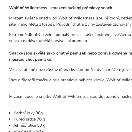
Wolf of Wilderness - mrazem sušený prémiový snack
Mrazem sušené snacky od Wolf of Wilderness jsou přírodní, bezlepk
jater nebo filetu z lososa. Původní chuť a živiny zůstávají zachován
Extrémně dlouhý a velmi pomalý proces sušení extrahuje veškerou 
snacku dodávat umělá barviva ani aromata.
Snacky jsou skvělé jako chutný pamlsek nebo zdravá odměna nap
masitou chuť pamlsku.
V uzavíratelné dóze zůstávají snacky dlouho čerstvé a můžete je v
Více o filozofii značky a celé prémiové nabídce krmiv „Wolf of Wil
Mrazem sušené snacky Wolf of Wilderness jsou dostupné v následuj
Kachní krky 90g
Kuřecí srdce 70 g
Jehněčí plíce 50 g
Hovězí játra 90 g