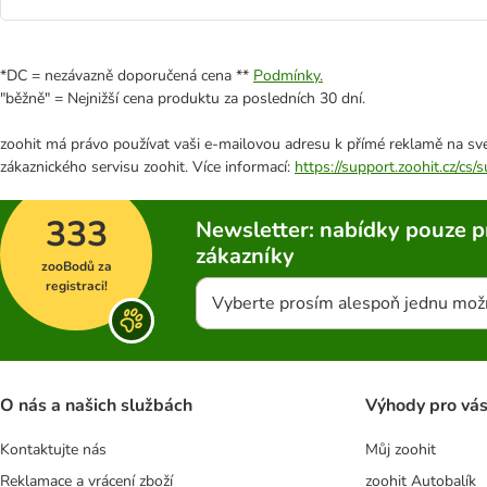
*DC = nezávazně doporučená cena **
Podmínky.
"běžně" = Nejnižší cena produktu za posledních 30 dní.
zoohit má právo používat vaši e-mailovou adresu k přímé reklamě na své
zákaznického servisu zoohit. Více informací:
https://support.zoohit.cz/cs
333
Newsletter: nabídky pouze p
zákazníky
zooBodů za
registraci!
Vyberte prosím alespoň jednu mož
O nás a našich službách
Výhody pro vá
Kontaktujte nás
Můj zoohit
Reklamace a vrácení zboží
zoohit Autobalík