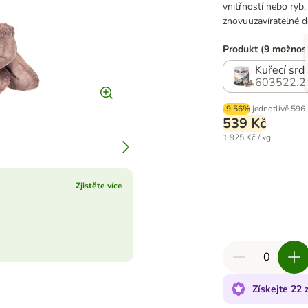
vnitřností nebo ryb.
znovuuzavíratelné d
Produkt (9 možnost
Kuřecí srd
603522.2
-9.56%
jednotlivě
596
539 Kč
1 925 Kč / kg
Zjistěte více
Získejte 22