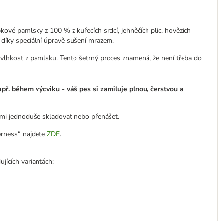
ové pamlsky z 100 % z kuřecích srdcí, jehněčích plic, hovězích
y díky speciální úpravě sušení mrazem.
vlhkost z pamlsku. Tento šetrný proces znamená, že není třeba do
ř. během výcviku - váš pes si zamiluje plnou, čerstvou a
elmi jednoduše skladovat nebo přenášet.
derness“ najdete
ZDE
.
ících variantách: