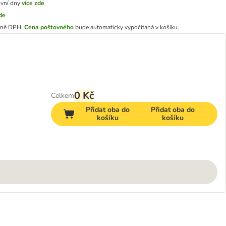
ovní dny
více zde
zde
tně DPH.
Cena poštovného
bude automaticky vypočítaná v košíku.
0 Kč
Celkem
Přidat oba do
Přidat oba do
košíku
košíku