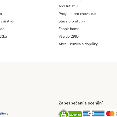
zooOutlet %
m
Program pro chovatele
 zvířátkům
Sleva pro útulky
hod
Zoohit home
líčka
Vše do 299,-
Akce - krmiva a doplňky
Zabezpečení a ocenění
ta Shipping Method
L Shipping Method
Balíkovna Shipping Method
Security
Securit