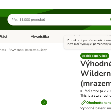
Hledat
produkty
Ptáci
Akvaristika
Koně
+ V
vřít menu: Malá zvířata
Otevřít menu: Ptáci
Otevřít menu: Akvaristika
Otevří
Produkty doporučené našimi záka
které mají vynikající poměr ceny a 
rness - RAW snack (mrazem sušený)
zoohit doporučuje
Výhodné
Wildern
(mrazem
Kuřecí srdce (4 x 70
This is a stars ratin
Ohodnoťte tent
Výhodné balení:
mr