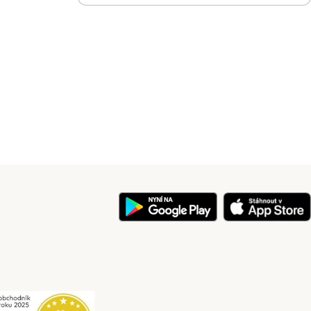
y
Security
Security