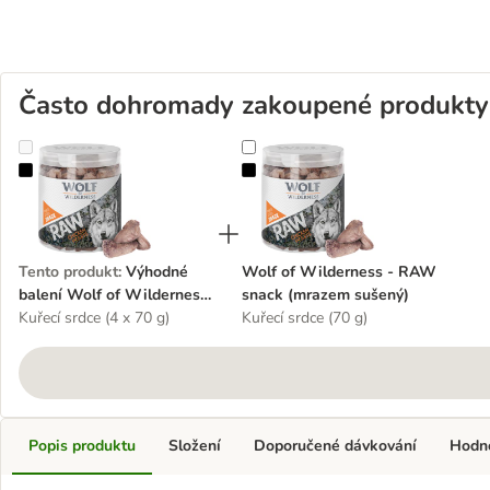
Často dohromady zakoupené produkty
Výhodné balení Wolf of Wilderness - RAW snack (mrazem sušený)
Wolf of Wilderness - RAW snack 
Tento produkt
:
Výhodné
Wolf of Wilderness - RAW
balení Wolf of Wilderness
snack (mrazem sušený)
- RAW snack (mrazem
Kuřecí srdce (4 x 70 g)
Kuřecí srdce (70 g)
sušený)
Popis produktu
Složení
Doporučené dávkování
Hodn