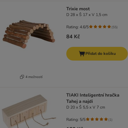
Trixie most
D 28 x Š 17 x V 1,5 cm
Rating: 4.6/5
(
55
)
84 Kč
Přidat do košíku
4 možností
TIAKI Inteligentní hračka
Tahej a najdi
D 20 x Š 5,5 x V 7 cm
Rating: 5/5
(
1
)