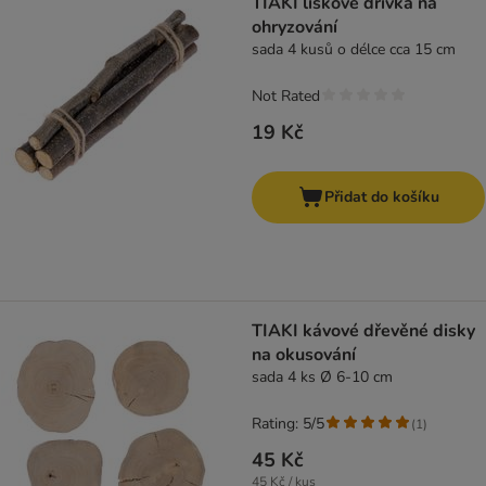
TIAKI lískové dřívka na
ohryzování
sada 4 kusů o délce cca 15 cm
Not Rated
19 Kč
Přidat do košíku
TIAKI kávové dřevěné disky
na okusování
sada 4 ks Ø 6-10 cm
Rating: 5/5
(
1
)
45 Kč
45 Kč / kus