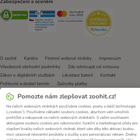
Zabezpečení a ocenění
Security
Security
Security
Security
O zoohit
Kariéra
Firemní webové stránky
Impressum
Všeobecné obchodní podmínky
Zde odstoupit od smlouvy
Zákon o digitálních službách
Likvidace baterií
Kontakt
Poštovné a dodací termín
Způsoby platby
Partnerský program
Ochrana osobních údajů
Pomozte nám zlepšovat zoohit.cz!
Ochrana osobních údajů
Prohlášení o přístupnosti
Na našich webových stránkách používáme cookies, pixely a další technologie
(„cookies“). Používáme základní soubory cookies, abychom vám umožnili
© zooplus SE
2026
prohlížet a nakupovat na našich webových stránkách. S vaším souhlasem
aktivujeme soubory cookies pro výkonnostní, funkční a marketingové účely pro
zlepšení kvality našich webových stránek, které vám díky této aktivaci budou
moci ukazovat relevantní produkty a služby a pro personalizaci reklam. Změny