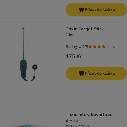
Přidat do košíku
Trixie Target Stick
1 ks
Rating: 4.2/5
(
5
)
175 Kč
Přidat do košíku
Trixie interaktivní hrací
deska
Ø 23 × V 5 cm