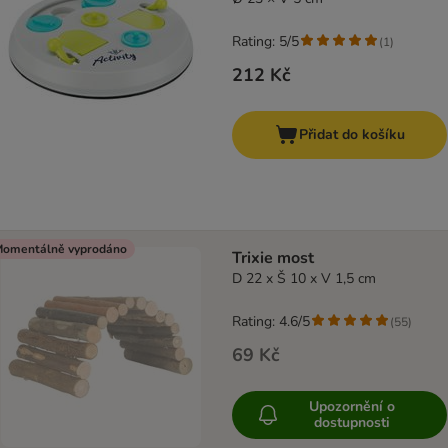
Rating: 5/5
(
1
)
212 Kč
Přidat do košíku
omentálně vyprodáno
Trixie most
D 22 x Š 10 x V 1,5 cm
Rating: 4.6/5
(
55
)
69 Kč
Upozornění o
dostupnosti