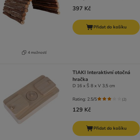
397 Kč
Přidat do košíku
4 možností
TIAKI Interaktivní otočná
hračka
D 16 x Š 8 x V 3,5 cm
Rating: 2.5/5
(
2
)
129 Kč
Přidat do košíku