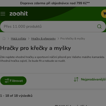
Doprava zdarma při objednávce nad 799 Kč**
Menu
Hledat
produkty
Malá zvířata
Hračky & přepravky
Pro křečky & myšky
Hračky pro křečky a myšky
Zde najdete vhodné hračky a sportovní náčiní přesně pro Vašeho malého kamaráda.
Vhodná hračka zajistí, že bude fit a nebude se nudit.
Nejprodávanější
Filtrovat
1 - 18 of 18 výsledků
product items have been changed