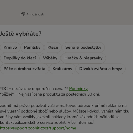
4 možností
Ještě vybíráte?
Krmivo
Pamlsky
Klece
Seno & podestýlky
Doplňky do klecí
Výběhy
Hračky & přepravky
Péče o drobná zvířata
Králíkárny
Divoká zvířata a hmyz
*DC = nezávazně doporučená cena **
Podmínky.
"běžně" = Nejnižší cena produktu za posledních 30 dní.
zoohit má právo používat vaši e-mailovou adresu k přímé reklamě na
své vlastní podobné zboží nebo služby. Můžete kdykoli vznést námitku,
aniž by vám vznikly jakékoli náklady kromě základních nákladů za
kontakt zákaznického servisu zoohit. Více informací:
https://support.zoohit.cz/cs/support/home