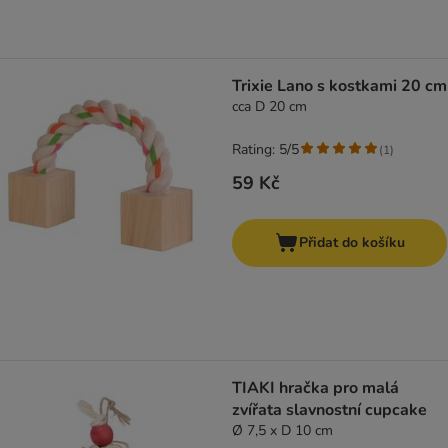
Trixie Lano s kostkami 20 cm
cca D 20 cm
Rating: 5/5
(
1
)
59 Kč
Přidat do košíku
TIAKI hračka pro malá
zvířata slavnostní cupcake
Ø 7,5 x D 10 cm