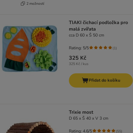
2 možností
TIAKI čichací podložka pro
malá zvířata
cca D 60 x Š 50 cm
Rating: 5/5
(
1
)
325 Kč
325 Kč / kus
Přidat do košíku
Trixie most
D 65 x Š 40 x V 3 cm
Rating: 4.6/5
(
55
)