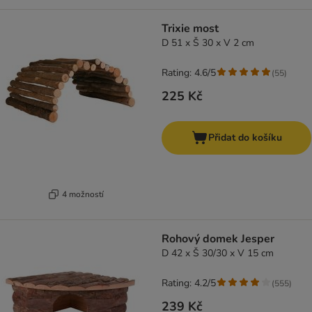
Trixie most
D 51 x Š 30 x V 2 cm
Rating: 4.6/5
(
55
)
225 Kč
Přidat do košíku
4 možností
Rohový domek Jesper
D 42 x Š 30/30 x V 15 cm
Rating: 4.2/5
(
555
)
239 Kč