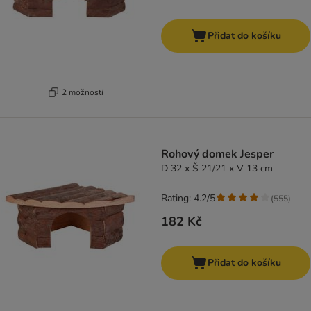
Přidat do košíku
2 možností
Rohový domek Jesper
D 32 x Š 21/21 x V 13 cm
Rating: 4.2/5
(
555
)
182 Kč
Přidat do košíku