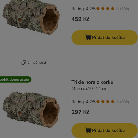
Rating: 4.2/5
(
602
)
459 Kč
Přidat do košíku
2 možností
oohit doporučuje
Trixie nora z korku
M: ø cca.10 -14 cm
Rating: 4.2/5
(
602
)
297 Kč
Přidat do košíku