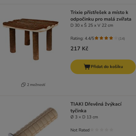
Trixie přístřešek a místo k
odpočinku pro malá zvířata
D 30 x Š 25 x V 22 cm
Rating: 4.4/5
(
14
)
217 Kč
Přidat do košíku
2 možností
TIAKI Dřevěná žvýkací
tyčinka
Ø 3 × D 13 cm
Not Rated