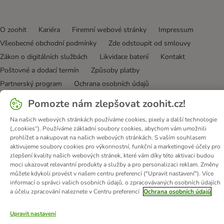
O zoohit
Kariéra
Firemní webové stránky
Impressum
Všeobecné obchodní podmínky
Zde odstoupit od smlouvy
Zákon o digitálních službách
Likvidace baterií
Kontakt
Poštovné a dodací termín
Způsoby platby
Partnerský program
Ochrana osobních údajů
Ochrana osobních údajů
Prohlášení o přístupnosti
Pomozte nám zlepšovat zoohit.cz!
© zooplus SE
2026
Na našich webových stránkách používáme cookies, pixely a další technologie
(„cookies“). Používáme základní soubory cookies, abychom vám umožnili
prohlížet a nakupovat na našich webových stránkách. S vaším souhlasem
aktivujeme soubory cookies pro výkonnostní, funkční a marketingové účely pro
zlepšení kvality našich webových stránek, které vám díky této aktivaci budou
moci ukazovat relevantní produkty a služby a pro personalizaci reklam. Změny
můžete kdykoli provést v našem centru preferencí ("Upravit nastavení"). Více
informací o správci vašich osobních údajů, o zpracovávaných osobních údajích
a účelu zpracování naleznete v Centru preferencí
Ochrana osobních údajů
Upravit nastavení