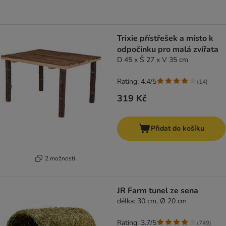
Trixie přístřešek a místo k
odpočinku pro malá zvířata
D 45 x Š 27 x V 35 cm
Rating: 4.4/5
(
14
)
319 Kč
Přidat do košíku
2 možností
JR Farm tunel ze sena
délka: 30 cm, Ø 20 cm
Rating: 3.7/5
(
749
)