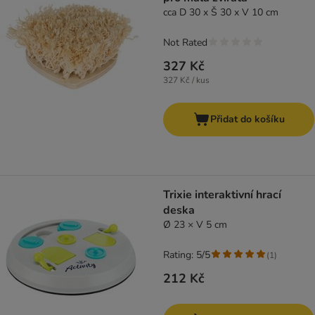
cca D 30 x Š 30 x V 10 cm
Not Rated
327 Kč
327 Kč / kus
Přidat do košíku
Trixie interaktivní hrací
deska
Ø 23 × V 5 cm
Rating: 5/5
(
1
)
212 Kč