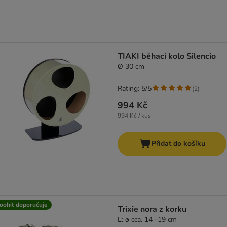
TIAKI běhací kolo Silencio
Ø 30 cm
Rating: 5/5
(
2
)
994 Kč
994 Kč / kus
Přidat do košíku
oohit doporučuje
Trixie nora z korku
L: ø cca. 14 -19 cm