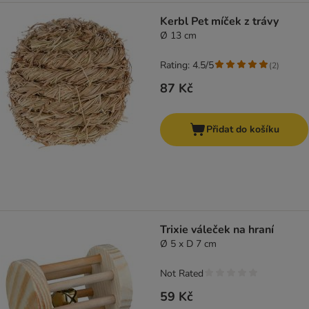
Kerbl Pet míček z trávy
Ø 13 cm
Rating: 4.5/5
(
2
)
87 Kč
Přidat do košíku
Trixie váleček na hraní
Ø 5 x D 7 cm
Not Rated
59 Kč