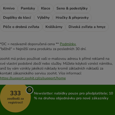
Krmivo
Pamlsky
Klece
Seno & podestýlky
Doplňky do klecí
Výběhy
Hračky & přepravky
Péče o drobná zvířata
Králíkárny
Divoká zvířata a hmyz
*DC = nezávazně doporučená cena **
Podmínky.
"běžně" = Nejnižší cena produktu za posledních 30 dní.
zoohit má právo používat vaši e-mailovou adresu k přímé reklamě na
své vlastní podobné zboží nebo služby. Můžete kdykoli vznést námitku,
aniž by vám vznikly jakékoli náklady kromě základních nákladů za
kontakt zákaznického servisu zoohit. Více informací:
https://support.zoohit.cz/cs/support/home
333
Newsletter: nabídky pouze pro předplatitele; 10
% na druhou objednávku pro nové zákazníky
zooBodů za
registraci!