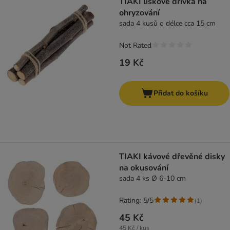
TIAKI lískové dřívka na
ohryzování
sada 4 kusů o délce cca 15 cm
Not Rated
19 Kč
Přidat do košíku
TIAKI kávové dřevěné disky
na okusování
sada 4 ks Ø 6-10 cm
Rating: 5/5
(
1
)
45 Kč
45 Kč / kus