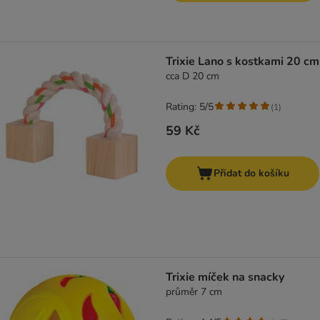
Trixie Lano s kostkami 20 cm
cca D 20 cm
Rating: 5/5
(
1
)
59 Kč
Přidat do košíku
Trixie míček na snacky
průměr 7 cm