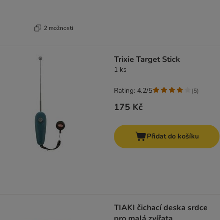
2 možností
Trixie Target Stick
1 ks
Rating: 4.2/5
(
5
)
175 Kč
Přidat do košíku
TIAKI čichací deska srdce
pro malá zvířata