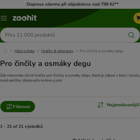
Doprava zdarma při objednávce nad 799 Kč**
Menu
Hledat
produkty
Malá zvířata
Hračky & přepravky
Pro činčily a osmáky degu
Pro činčily a osmáky degu
Zde naleznete různé hračky pro činčily a osmáky degu, které je zabaví v kleci: tunely,
malé pelíšky, dávkovače krmiva a jiné.
Nejprodávanější
Filtrovat
1 - 21 of 21 výsledků
product items have been changed