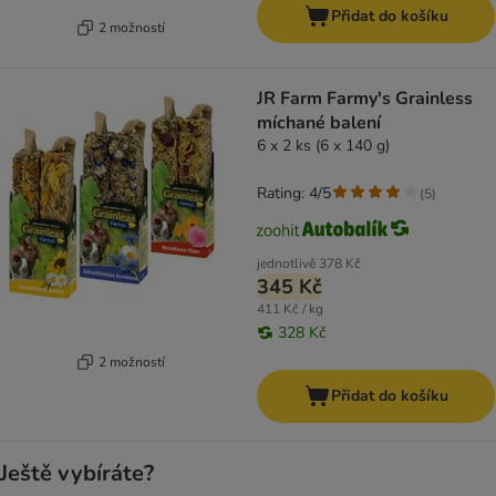
Přidat do košíku
2 možností
JR Farm Farmy's Grainless
míchané balení
6 x 2 ks (6 x 140 g)
Rating: 4/5
(
5
)
jednotlivě
378 Kč
345 Kč
411 Kč / kg
328 Kč
2 možností
Přidat do košíku
Ještě vybíráte?