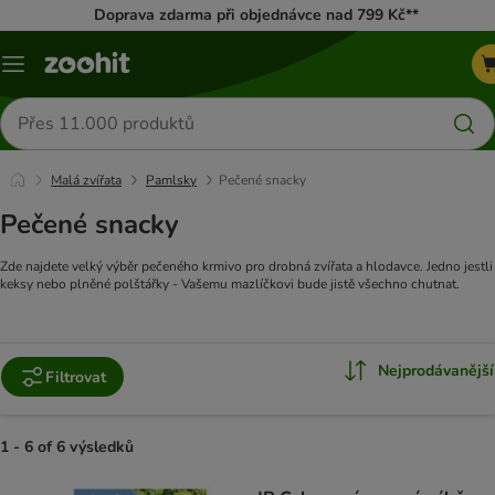
Doprava zdarma při objednávce nad 799 Kč**
Menu
Hledat
produkty
Malá zvířata
Pamlsky
Pečené snacky
Pečené snacky
Zde najdete velký výběr pečeného krmivo pro drobná zvířata a hlodavce. Jedno jestli
keksy nebo plněné polštářky - Vašemu mazlíčkovi bude jistě všechno chutnat.
Nejprodávanější
Filtrovat
1 - 6 of 6 výsledků
product items have been changed