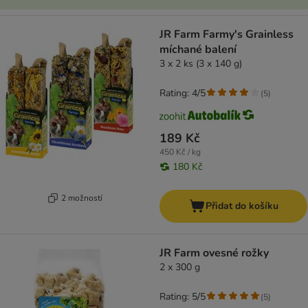
JR Farm Farmy's Grainless
míchané balení
3 x 2 ks (3 x 140 g)
Rating: 4/5
(
5
)
189 Kč
450 Kč / kg
180 Kč
2 možností
Přidat do košíku
JR Farm ovesné rožky
2 x 300 g
Rating: 5/5
(
5
)