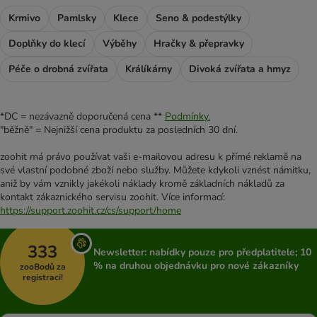
Krmivo
Pamlsky
Klece
Seno & podestýlky
Doplňky do klecí
Výběhy
Hračky & přepravky
Péče o drobná zvířata
Králíkárny
Divoká zvířata a hmyz
*DC = nezávazně doporučená cena **
Podmínky.
"běžně" = Nejnižší cena produktu za posledních 30 dní.
zoohit má právo používat vaši e-mailovou adresu k přímé reklamě na
své vlastní podobné zboží nebo služby. Můžete kdykoli vznést námitku,
aniž by vám vznikly jakékoli náklady kromě základních nákladů za
kontakt zákaznického servisu zoohit. Více informací:
https://support.zoohit.cz/cs/support/home
333
Newsletter: nabídky pouze pro předplatitele; 10
% na druhou objednávku pro nové zákazníky
zooBodů za
registraci!