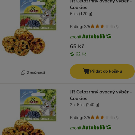
JR Celozrnný ovocný výběr -
Cookies
6 ks (120 g)
Rating: 3/5
(
5
)
65 Kč
62 Kč
Přidat do košíku
2 možností
JR Celozrnný ovocný výběr -
Cookies
2 x 6 ks (240 g)
Rating: 3/5
(
5
)