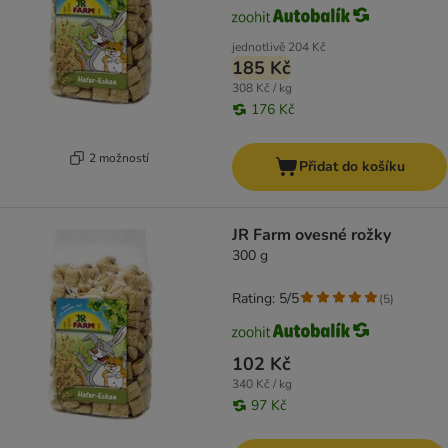
jednotlivě
204 Kč
185 Kč
308 Kč / kg
176 Kč
2 možností
Přidat do košíku
JR Farm ovesné rožky
300 g
Rating: 5/5
(
5
)
102 Kč
340 Kč / kg
97 Kč