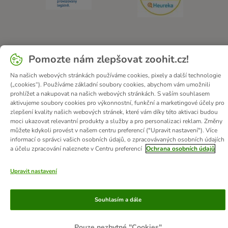
O zoohit
Kariéra
Firemní webové stránky
Impressum
Pomozte nám zlepšovat zoohit.cz!
Všeobecné obchodní podmínky
Zde odstoupit od smlouvy
Na našich webových stránkách používáme cookies, pixely a další technologie
Zákon o digitálních službách
Likvidace baterií
Kontakt
(„cookies“). Používáme základní soubory cookies, abychom vám umožnili
Poštovné a dodací termín
Způsoby platby
prohlížet a nakupovat na našich webových stránkách. S vaším souhlasem
aktivujeme soubory cookies pro výkonnostní, funkční a marketingové účely pro
Partnerský program
Ochrana osobních údajů
zlepšení kvality našich webových stránek, které vám díky této aktivaci budou
Ochrana osobních údajů
Prohlášení o přístupnosti
moci ukazovat relevantní produkty a služby a pro personalizaci reklam. Změny
můžete kdykoli provést v našem centru preferencí ("Upravit nastavení"). Více
informací o správci vašich osobních údajů, o zpracovávaných osobních údajích
© zooplus SE
2026
a účelu zpracování naleznete v Centru preferencí
Ochrana osobních údajů
Upravit nastavení
Souhlasím a dále
Pouze nezbytné "Cookies"