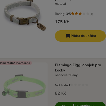
mátová
Rating: 3/5
(
1
)
175 Kč
Přidat do košíku
omentálně vyprodáno
Flamingo Ziggi obojek pro
kočky
neonově zelený
Not Rated
82 Kč
Upozornění o