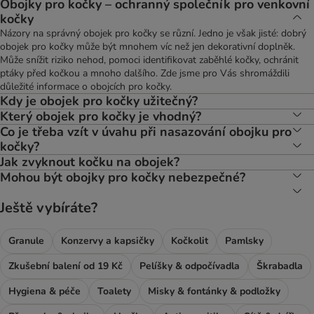
Obojky pro kočky – ochranný společník pro venkovní
kočky
Názory na správný obojek pro kočky se různí. Jedno je však jisté: dobrý
obojek pro kočky může být mnohem víc než jen dekorativní doplněk.
Může snížit riziko nehod, pomoci identifikovat zaběhlé kočky, ochránit
ptáky před kočkou a mnoho dalšího. Zde jsme pro Vás shromáždili
důležité informace o obojcích pro kočky.
Kdy je obojek pro kočky užitečný?
Který obojek pro kočky je vhodný?
Co je třeba vzít v úvahu při nasazování obojku pro
kočky?
Jak zvyknout kočku na obojek?
Mohou být obojky pro kočky nebezpečné?
Ještě vybíráte?
Granule
Konzervy a kapsičky
Kočkolit
Pamlsky
Zkušební balení od 19 Kč
Pelíšky & odpočívadla
Škrabadla
Hygiena & péče
Toalety
Misky & fontánky & podložky