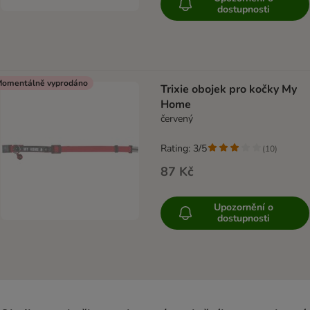
dostupnosti
omentálně vyprodáno
Trixie obojek pro kočky My
Home
červený
Rating: 3/5
(
10
)
87 Kč
Upozornění o
dostupnosti