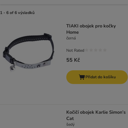
1 - 6 of 6 výsledků
product items have been changed
TIAKI obojek pro kočky
Home
černá
Not Rated
55 Kč
Přidat do košíku
Kočičí obojek Karlie Simon’s
Cat
šedý