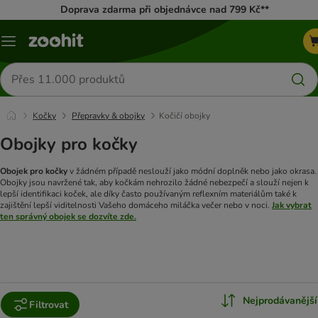
Doprava zdarma při objednávce nad 799 Kč**
Menu
Hledat
produkty
Kočky
Přepravky & obojky
Kočičí obojky
Obojky pro kočky
Obojek pro kočky
v žádném případě neslouží jako módní doplněk nebo jako okrasa.
Obojky jsou navržené tak, aby kočkám nehrozilo žádné nebezpečí a slouží nejen k
lepší identifikaci koček, ale díky často používaným reflexním materiálům také k
zajištění lepší viditelnosti Vašeho domáceho miláčka večer nebo v noci.
Jak vybrat
ten správný obojek se dozvíte zde.
Nejprodávanější
Filtrovat