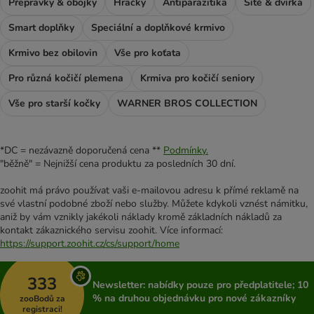
Přepravky & obojky
Hračky
Antiparazitika
Sítě & dvířka
Smart doplňky
Speciální a doplňkové krmivo
Krmivo bez obilovin
Vše pro koťata
Pro různá kočičí plemena
Krmiva pro kočičí seniory
Vše pro starší kočky
WARNER BROS COLLECTION
*DC = nezávazně doporučená cena **
Podmínky.
"běžně" = Nejnižší cena produktu za posledních 30 dní.
zoohit má právo používat vaši e-mailovou adresu k přímé reklamě na
své vlastní podobné zboží nebo služby. Můžete kdykoli vznést námitku,
aniž by vám vznikly jakékoli náklady kromě základních nákladů za
kontakt zákaznického servisu zoohit. Více informací:
https://support.zoohit.cz/cs/support/home
333
Newsletter: nabídky pouze pro předplatitele; 10
% na druhou objednávku pro nové zákazníky
zooBodů za
registraci!