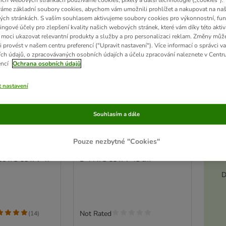
ich webových stránkách používáme cookies, pixely a další technologie („cookies“).
áme základní soubory cookies, abychom vám umožnili prohlížet a nakupovat na naš
ch stránkách. S vaším souhlasem aktivujeme soubory cookies pro výkonnostní, fun
ingové účely pro zlepšení kvality našich webových stránek, které vám díky této aktiv
moci ukazovat relevantní produkty a služby a pro personalizaci reklam. Změny můž
i provést v našem centru preferencí ("Upravit nastavení"). Více informací o správci v
ch údajů, o zpracovávaných osobních údajích a účelu zpracování naleznete v Centr
encí
Ochrana osobních údajů
t nastavení
Akt
Souhlasím a dále
utěná kukaň
Trixie košík na řídítka na
Pouze nezbytné "Cookies"
kolo s mřížkou
6 x Š 38 x V 47
D 44 x Š 33 x V 48 cm
D
Not Rated
(
14
)