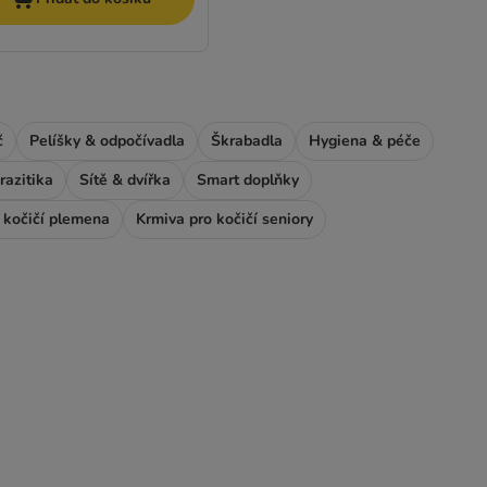
č
Pelíšky & odpočívadla
Škrabadla
Hygiena & péče
razitika
Sítě & dvířka
Smart doplňky
 kočičí plemena
Krmiva pro kočičí seniory