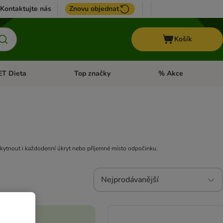
Kontaktujte nás
Znovu objednat
Košík
ET Dieta
Top značky
% Akce
t menu: Koně
Otevřít menu: + VET Dieta
Otevřít menu: Top znač
oskytnout i každodenní úkryt nebo příjemné místo odpočinku.
Nejprodávanější