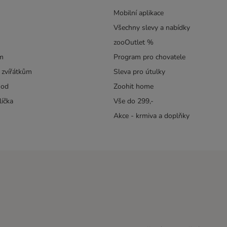
Mobilní aplikace
Všechny slevy a nabídky
zooOutlet %
m
Program pro chovatele
 zvířátkům
Sleva pro útulky
hod
Zoohit home
líčka
Vše do 299,-
Akce - krmiva a doplňky