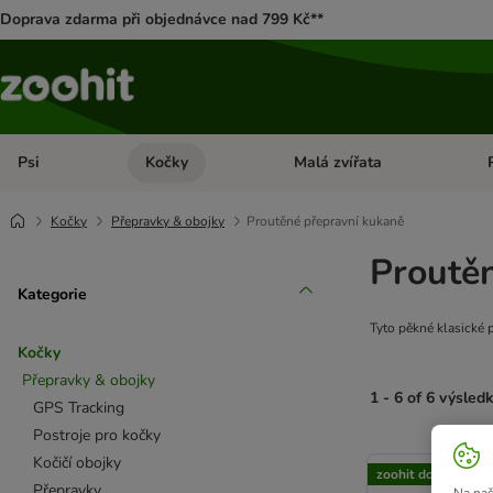
Doprava zdarma při objednávce nad 799 Kč**
Psi
Kočky
Malá zvířata
Otevřít menu: Psi
Otevřít menu: Kočky
Ote
Kočky
Přepravky & obojky
Proutěné přepravní kukaně
Proutě
Kategorie
Tyto pěkné klasické 
Kočky
Přepravky & obojky
1 - 6 of 6 výsled
GPS Tracking
Postroje pro kočky
product items ha
Kočičí obojky
zoohit doporučuje
Přepravky