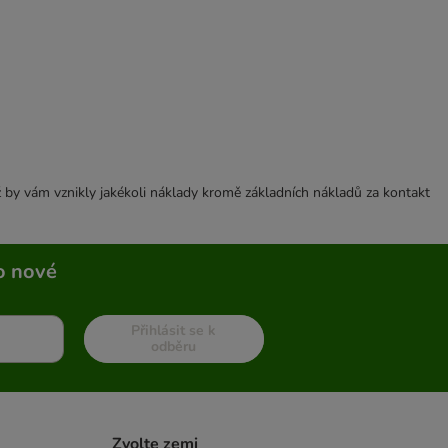
 by vám vznikly jakékoli náklady kromě základních nákladů za kontakt
o nové
Přihlásit se k
odběru
Zvolte zemi