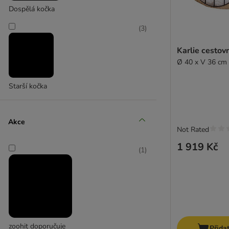
Dospělá kočka
(
3
)
Karlie cestov
Ø 40 x V 36 cm
Starší kočka
Akce
Not Rated
1 919 Kč
(
1
)
zoohit doporučuje
Přida