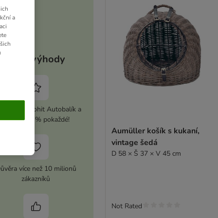
ich
kční a
aci
ete
ašich
u
Vaše výhody
ivujte si zoohit Autobalík a
ušetřete 5 % pokaždé!
Aumüller košík s kukaní,
vintage šedá
D 58 × Š 37 × V 45 cm
ůvěra více než 10 milionů
zákazníků
Not Rated