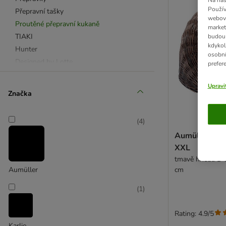
Na naš
Použív
Přepravní tašky
webový
Proutěné přepravní kukaně
market
TIAKI
budou 
kdykol
Hunter
osobní
Designed by Lotte
prefer
Karlie
Upravi
Trixie
Značka
(
4
)
Aumüller pro
XXL
tmavě hnědá D 5
cm
Aumüller
(
1
)
Rating: 4.9/5
Karlie