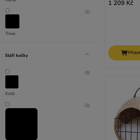
1 209 Kč
(
1
)
Trixie
Přida
Stáří kočky
(
3
)
Kotě
(
3
)