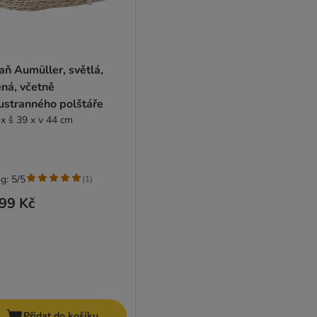
ň Aumüller, světlá,
ná, včetně
ustranného polštáře
 x š 39 x v 44 cm
g: 5/5
(
1
)
99 Kč
Přidat do košíku