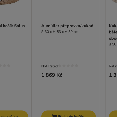
ní košík Salus
Aumüller přepravka/kukaň
Kuka
Š 30 x H 53 x V 39 cm
běle
obo
d 50
Not Rated
Ratin
1 869 Kč
1 3
t do košíku
Přidat do košíku