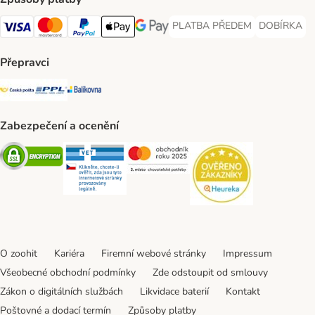
PLATBA PŘEDEM
DOBÍRKA
PLATBA PŘEDEM Payment Met
DOBÍRKA Pa
Visa Payment Method
Mastercard Payment Method
PayPal Payment Method
Apple pay Payment Method
GooglePay Payment Method
Přepravci
Česká pošta Shipping Method
PPL Shipping Method
Balíkovna Shipping Method
Zabezpečení a ocenění
Security
Security
Security
Security
O zoohit
Kariéra
Firemní webové stránky
Impressum
Všeobecné obchodní podmínky
Zde odstoupit od smlouvy
Zákon o digitálních službách
Likvidace baterií
Kontakt
Poštovné a dodací termín
Způsoby platby