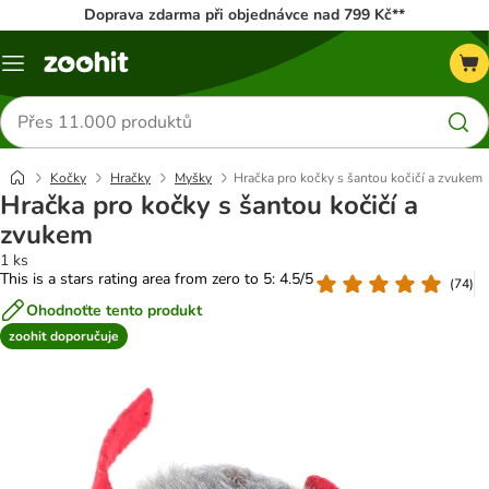
Doprava zdarma při objednávce nad 799 Kč**
Menu
Hledat
produkty
Kočky
Hračky
Myšky
Hračka pro kočky s šantou kočičí a zvukem
Hračka pro kočky s šantou kočičí a
zvukem
1 ks
This is a stars rating area from zero to 5: 4.5/5
(
74
)
Ohodnoťte tento produkt
zoohit doporučuje