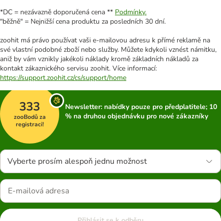
*DC = nezávazně doporučená cena **
Podmínky.
"běžně" = Nejnižší cena produktu za posledních 30 dní.
zoohit má právo používat vaši e-mailovou adresu k přímé reklamě na
své vlastní podobné zboží nebo služby. Můžete kdykoli vznést námitku,
aniž by vám vznikly jakékoli náklady kromě základních nákladů za
kontakt zákaznického servisu zoohit. Více informací:
https://support.zoohit.cz/cs/support/home
333
Newsletter: nabídky pouze pro předplatitele; 10
% na druhou objednávku pro nové zákazníky
zooBodů za
registraci!
Vyberte prosím alespoň jednu možnost
Přihlásit se k odběru