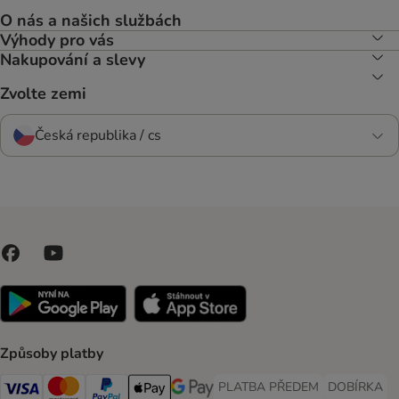
O nás a našich službách
Výhody pro vás
Nakupování a slevy
Zvolte zemi
Česká republika / cs
Způsoby platby
PLATBA PŘEDEM
DOBÍRKA
PLATBA PŘEDEM Payment Met
DOBÍRKA Pa
Visa Payment Method
Mastercard Payment Method
PayPal Payment Method
Apple pay Payment Method
GooglePay Payment Method