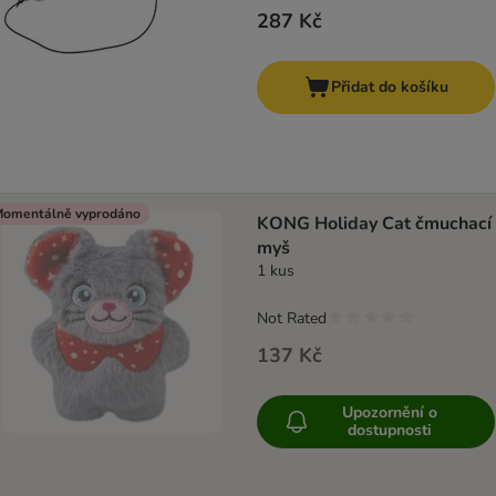
287 Kč
Přidat do košíku
omentálně vyprodáno
KONG Holiday Cat čmuchací
myš
1 kus
Not Rated
137 Kč
Upozornění o
dostupnosti