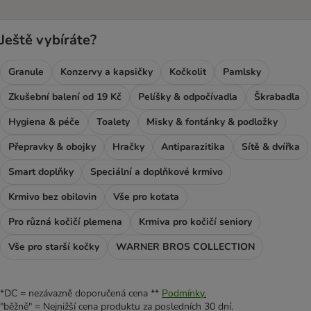
Ještě vybíráte?
Granule
Konzervy a kapsičky
Kočkolit
Pamlsky
Zkušební balení od 19 Kč
Pelíšky & odpočívadla
Škrabadla
Hygiena & péče
Toalety
Misky & fontánky & podložky
Přepravky & obojky
Hračky
Antiparazitika
Sítě & dvířka
Smart doplňky
Speciální a doplňkové krmivo
Krmivo bez obilovin
Vše pro koťata
Pro různá kočičí plemena
Krmiva pro kočičí seniory
Vše pro starší kočky
WARNER BROS COLLECTION
*DC = nezávazně doporučená cena **
Podmínky.
"běžně" = Nejnižší cena produktu za posledních 30 dní.