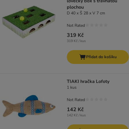
lovecký box s travnatou
plochou
D 40 x Š 28 x V 7 cm
Not Rated
319 Kč
319 Kč / kus
Přidat do košíku
TIAKI hračka Lofoty
1 kus
Not Rated
142 Kč
142 Kč / kus