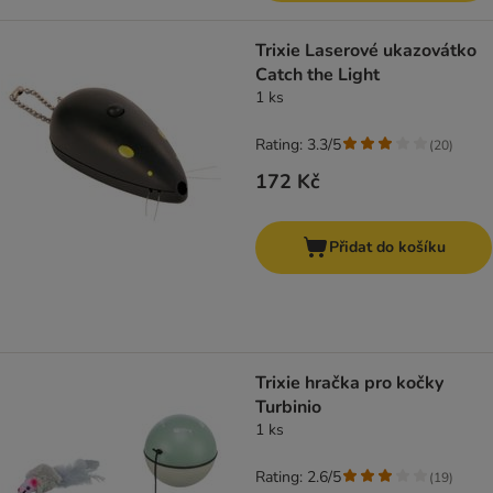
Trixie Laserové ukazovátko
Catch the Light
1 ks
Rating: 3.3/5
(
20
)
172 Kč
Přidat do košíku
Trixie hračka pro kočky
Turbinio
1 ks
Rating: 2.6/5
(
19
)