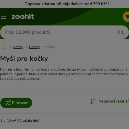
Doprava zdarma při objednávce nad 799 Kč**
Menu
Hledat
produkty
Kočky
Hračky
Myšky
Myši pro kočky
Není nic zábavnějšího než hrát si s kočkou. Se správnou hračkou je to dvojnásobné
potěšení. Správná hračka však přináší barvy a radost do každodenního života kočky
i v době, kdy nejste doma.
Nejprodávanější
Filtrovat
1 - 32 of 32 výsledků