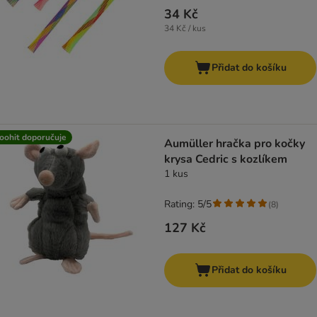
34 Kč
34 Kč / kus
Přidat do košíku
oohit doporučuje
Aumüller hračka pro kočky
krysa Cedric s kozlíkem
1 kus
Rating: 5/5
(
8
)
127 Kč
Přidat do košíku