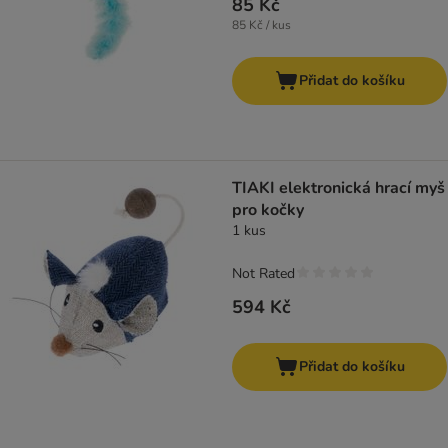
85 Kč
85 Kč / kus
Přidat do košíku
TIAKI elektronická hrací myš
pro kočky
1 kus
Not Rated
594 Kč
Přidat do košíku