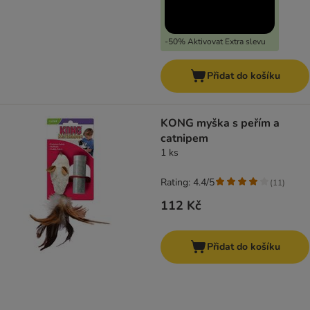
-50% Aktivovat Extra slevu
Přidat do košíku
KONG myška s peřím a
catnipem
1 ks
Rating: 4.4/5
(
11
)
112 Kč
Přidat do košíku