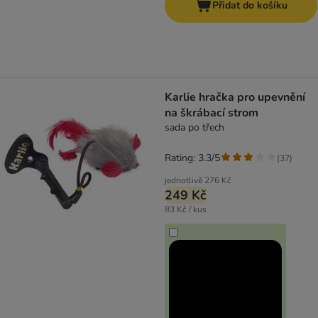
Přidat do košíku
Karlie hračka pro upevnění
na škrábací strom
sada po třech
Rating: 3.3/5
(
37
)
jednotlivě
276 Kč
249 Kč
83 Kč / kus