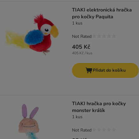
TIAKI elektronická hračka
pro kočky Paquita
1 kus
Not Rated
405 Kč
405 Kč / kus
Přidat do košíku
TIAKI hračka pro kočky
monster králík
1 kus
Not Rated