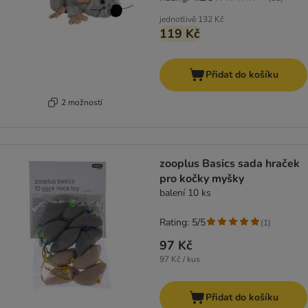
jednotlivě
132 Kč
119 Kč
Přidat do košíku
2 možností
zooplus Basics sada hraček
pro kočky myšky
balení 10 ks
Rating: 5/5
(
1
)
97 Kč
97 Kč / kus
Přidat do košíku