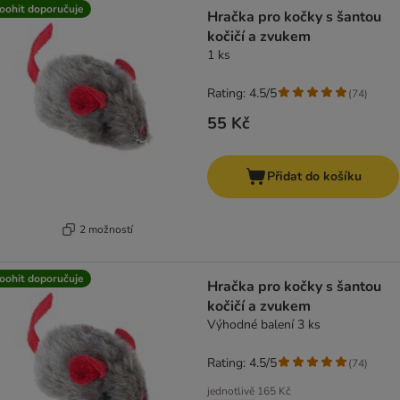
product items have been changed
oohit doporučuje
Hračka pro kočky s šantou
kočičí a zvukem
1 ks
Rating: 4.5/5
(
74
)
55 Kč
Přidat do košíku
2 možností
oohit doporučuje
Hračka pro kočky s šantou
kočičí a zvukem
Výhodné balení 3 ks
Rating: 4.5/5
(
74
)
jednotlivě
165 Kč