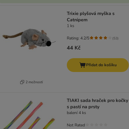
Trixie plyšová myška s
Catnipem
1 ks
Rating: 4.2/5
(
53
)
44 Kč
Přidat do košíku
2 možností
TIAKI sada hraček pro kočky
s pastí na prsty
balení 4 ks
Not Rated