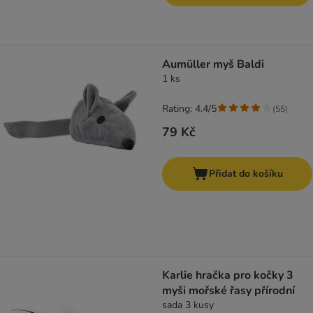
Aumüller myš Baldi
1 ks
Rating: 4.4/5
(
55
)
79 Kč
Přidat do košíku
Karlie hračka pro kočky 3
myši mořské řasy přírodní
sada 3 kusy