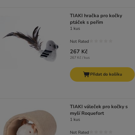
TIAKI hračka pro kočky
ptáček s peřím
1 kus
Not Rated
267 Kč
267 Kč / kus
Přidat do košíku
TIAKI váleček pro kočky s
myší Roquefort
1 kus
Not Rated