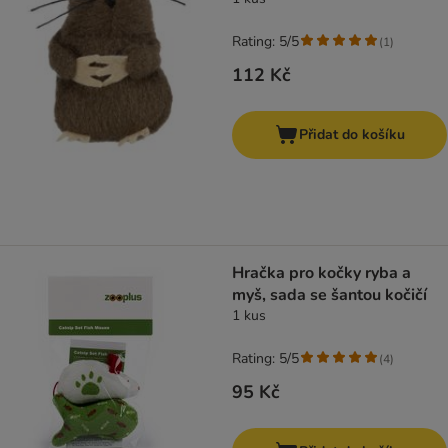
Rating: 5/5
(
1
)
112 Kč
Přidat do košíku
Hračka pro kočky ryba a
myš, sada se šantou kočičí
1 kus
Rating: 5/5
(
4
)
95 Kč