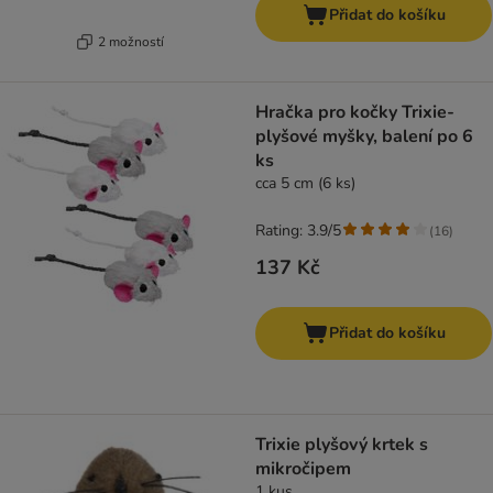
Přidat do košíku
2 možností
Hračka pro kočky Trixie-
plyšové myšky, balení po 6
ks
cca 5 cm (6 ks)
Rating: 3.9/5
(
16
)
137 Kč
Přidat do košíku
Trixie plyšový krtek s
mikročipem
1 kus