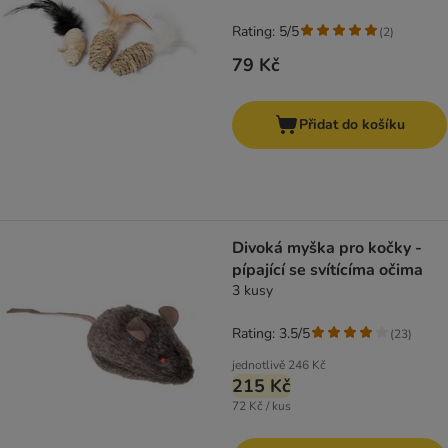
Rating: 5/5
(
2
)
79 Kč
Přidat do košíku
Divoká myška pro kočky -
pípající se svítícíma očima
3 kusy
Rating: 3.5/5
(
23
)
jednotlivě
246 Kč
215 Kč
72 Kč / kus