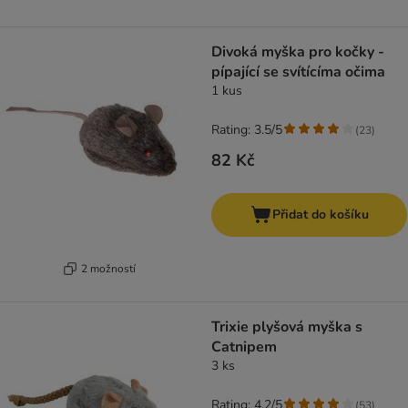
Divoká myška pro kočky -
pípající se svítícíma očima
1 kus
Rating: 3.5/5
(
23
)
82 Kč
Přidat do košíku
2 možností
Trixie plyšová myška s
Catnipem
3 ks
Rating: 4.2/5
(
53
)