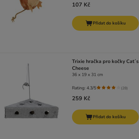
107 Kč
Přidat do košíku
Trixie hračka pro kočky Cat´s
Cheese
36 x 19 x 31 cm
Rating: 4.3/5
(
28
)
259 Kč
Přidat do košíku