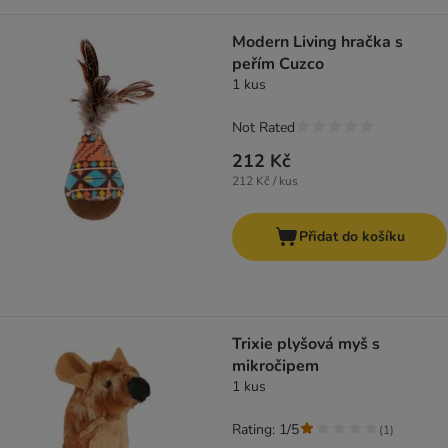
Modern Living hračka s
peřím Cuzco
1 kus
Not Rated
212 Kč
212 Kč / kus
Přidat do košíku
Trixie plyšová myš s
mikročipem
1 kus
Rating: 1/5
(
1
)