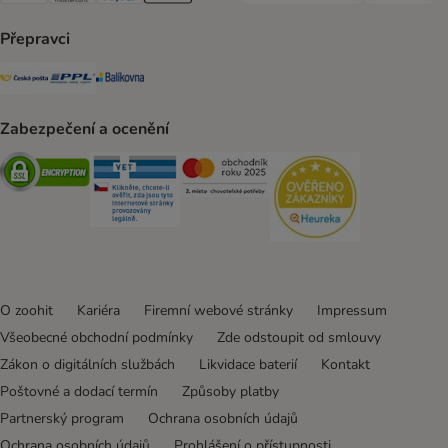
Přepravci
Česká pošta Shipping Method
PPL Shipping Method
Balíkovna Shipping Method
Zabezpečení a ocenění
Security
Security
Security
Security
O zoohit
Kariéra
Firemní webové stránky
Impressum
Všeobecné obchodní podmínky
Zde odstoupit od smlouvy
Zákon o digitálních službách
Likvidace baterií
Kontakt
Poštovné a dodací termín
Způsoby platby
Partnerský program
Ochrana osobních údajů
Ochrana osobních údajů
Prohlášení o přístupnosti