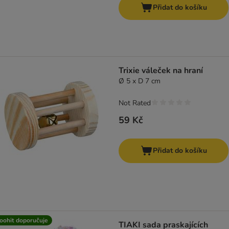
Přidat do košíku
Trixie váleček na hraní
Ø 5 x D 7 cm
Not Rated
59 Kč
Přidat do košíku
oohit doporučuje
TIAKI sada praskajících