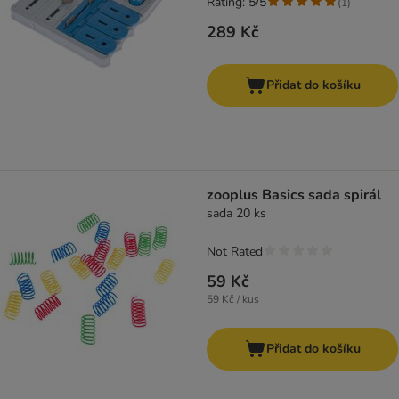
Rating: 5/5
(
1
)
289 Kč
Přidat do košíku
zooplus Basics sada spirál
sada 20 ks
Not Rated
59 Kč
59 Kč / kus
Přidat do košíku