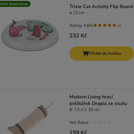
oohit doporučuje
Trixie Cat Activity Flip Board
ø 23 cm
Rating: 4.6/5
(
5
)
232 Kč
Přidat do košíku
Modern Living hrací
polštářek Drapia ze sisalu
Ø 7,5 x V 25 cm
Not Rated
159 Kč