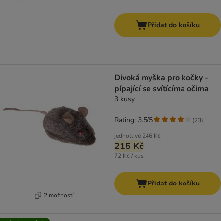
Přidat do košíku
Divoká myška pro kočky -
pípající se svítícíma očima
3 kusy
Rating: 3.5/5
(
23
)
jednotlivě
246 Kč
215 Kč
72 Kč / kus
Přidat do košíku
2 možností