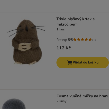
Trixie plyšový krtek s
mikročipem
1 kus
Rating: 5/5
(
1
)
112 Kč
Přidat do košíku
Cosma vlněné míčky na hraní
2 kusy