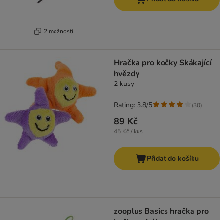
2 možností
Hračka pro kočky Skákající
hvězdy
2 kusy
Rating: 3.8/5
(
30
)
89 Kč
45 Kč / kus
Přidat do košíku
zooplus Basics hračka pro