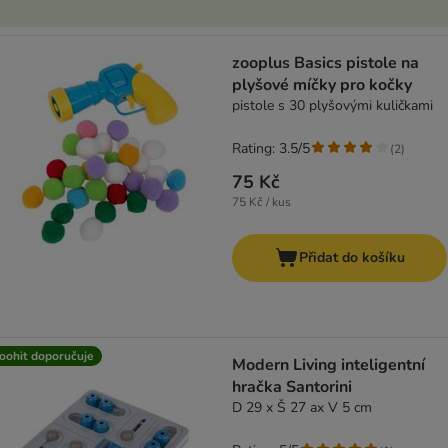
zooplus Basics pistole na
plyšové míčky pro kočky
pistole s 30 plyšovými kuličkami
Rating: 3.5/5
(
2
)
75 Kč
75 Kč / kus
Přidat do košíku
oohit doporučuje
Modern Living inteligentní
hračka Santorini
D 29 x Š 27 ax V 5 cm