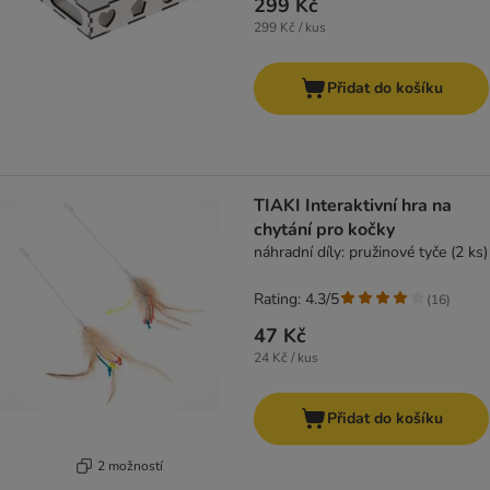
299 Kč
299 Kč / kus
Přidat do košíku
TIAKI Interaktivní hra na
chytání pro kočky
náhradní díly: pružinové tyče (2 ks)
Rating: 4.3/5
(
16
)
47 Kč
24 Kč / kus
Přidat do košíku
2 možností