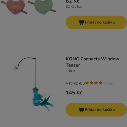
82 Kč
82 Kč / kus
Přidat do košíku
KONG Connects Window
Teaser
1 kus
Rating: 4/5
(
22
)
145 Kč
Přidat do košíku