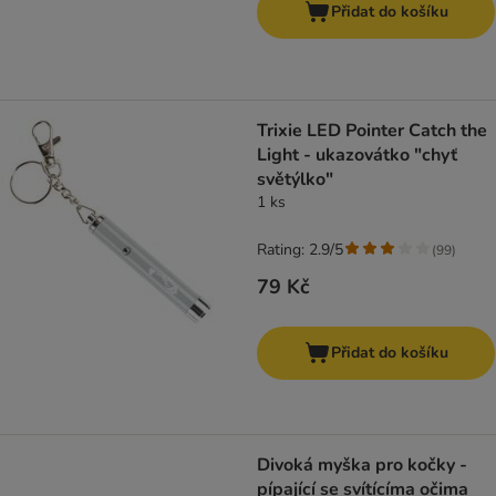
Přidat do košíku
Trixie LED Pointer Catch the
Light - ukazovátko "chyť
světýlko"
1 ks
Rating: 2.9/5
(
99
)
79 Kč
Přidat do košíku
Divoká myška pro kočky -
pípající se svítícíma očima