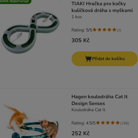
oohit doporučuje
TIAKI Hračka pro kočky
kuličková dráha s myškami
1 kus
Rating: 5/5
(
1
)
305 Kč
Přidat do košíku
Hagen koulodráha Cat It
Design Senses
Koulodráha Cat It
Rating: 4.5/5
(
196
)
252 Kč