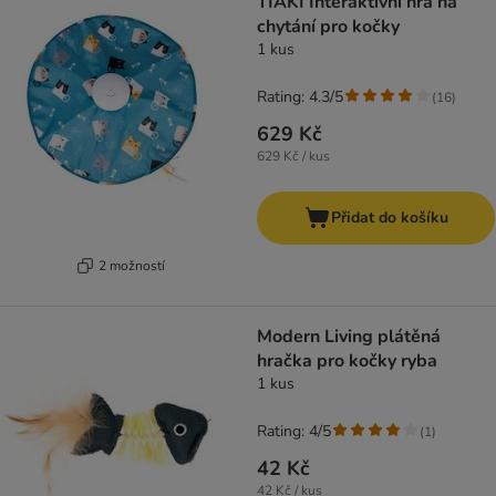
TIAKI Interaktivní hra na
chytání pro kočky
1 kus
Rating: 4.3/5
(
16
)
629 Kč
629 Kč / kus
Přidat do košíku
2 možností
Modern Living plátěná
hračka pro kočky ryba
1 kus
Rating: 4/5
(
1
)
42 Kč
42 Kč / kus