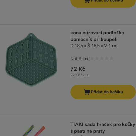
Přidat do košíku
kooa olizovací podložka
pomocník při koupeli
D 18,5 x Š 15,5 x V 1 cm
Not Rated
72 Kč
72 Kč / kus
Přidat do košíku
TIAKI sada hraček pro kočky
s pastí na prsty