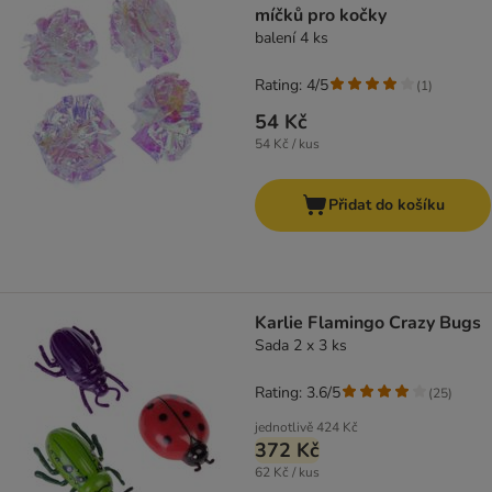
míčků pro kočky
balení 4 ks
Rating: 4/5
(
1
)
54 Kč
54 Kč / kus
Přidat do košíku
Karlie Flamingo Crazy Bugs
Sada 2 x 3 ks
Rating: 3.6/5
(
25
)
jednotlivě
424 Kč
372 Kč
62 Kč / kus