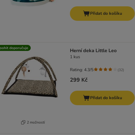
Přidat do košíku
oohit doporučuje
Herní deka Little Leo
1 kus
Rating: 4.3/5
(
32
)
299 Kč
Přidat do košíku
2 možností