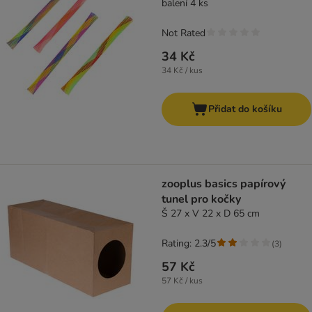
balení 4 ks
Not Rated
34 Kč
34 Kč / kus
Přidat do košíku
zooplus basics papírový
tunel pro kočky
Š 27 x V 22 x D 65 cm
Rating: 2.3/5
(
3
)
57 Kč
57 Kč / kus