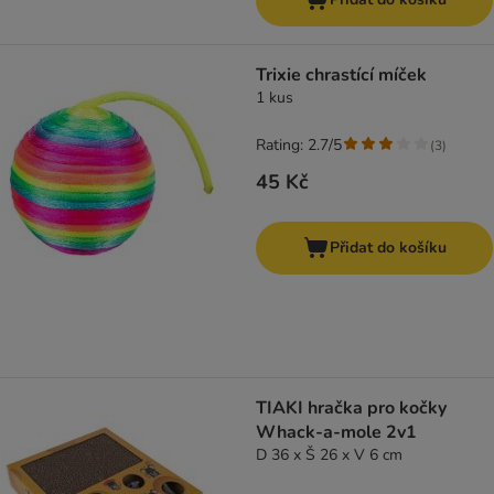
Trixie chrastící míček
1 kus
Rating: 2.7/5
(
3
)
45 Kč
Přidat do košíku
TIAKI hračka pro kočky
Whack-a-mole 2v1
D 36 x Š 26 x V 6 cm