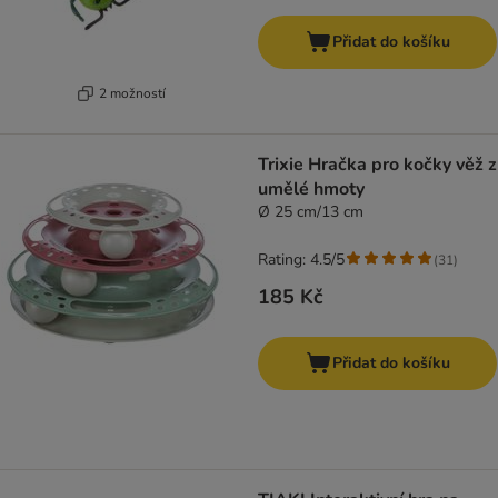
Přidat do košíku
2 možností
Trixie Hračka pro kočky věž z
umělé hmoty
Ø 25 cm/13 cm
Rating: 4.5/5
(
31
)
185 Kč
Přidat do košíku