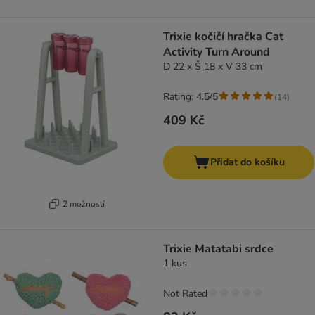
Trixie kočičí hračka Cat
Activity Turn Around
D 22 x Š 18 x V 33 cm
Rating: 4.5/5
(
14
)
409 Kč
Přidat do košíku
2 možností
Trixie Matatabi srdce
1 kus
Not Rated