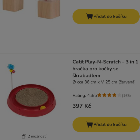
Přidat do košíku
Catit Play-N-Scratch – 3 in 1
hračka pro kočky se
škrabadlem
Ø cca 36 cm x V 25 cm (červená)
Rating: 4.3/5
(
165
)
397 Kč
Přidat do košíku
2 možností