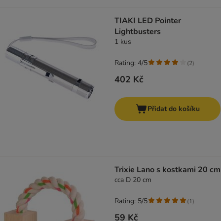
TIAKI LED Pointer
Lightbusters
1 kus
Rating: 4/5
(
2
)
402 Kč
Přidat do košíku
Trixie Lano s kostkami 20 cm
cca D 20 cm
Rating: 5/5
(
1
)
59 Kč