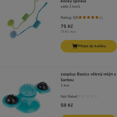
kočky spirála
sada 2 kusů
Rating: 5/5
(
1
)
75 Kč
75 Kč / kus
Přidat do košíku
zooplus Basics větrný mlýn s
šantou
1 kus
Not Rated
59 Kč