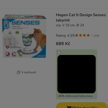
Hagen Cat It Design Senses
labyrint
cca. V 33 cm, Ø 24
Rating: 4.3/5
(
44
)
689 Kč
3 možností
-40% Aktivovat Extra slevu
Přidat do košíku