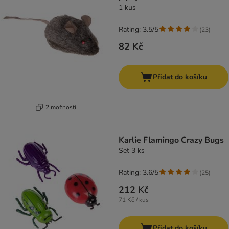
1 kus
Rating: 3.5/5
(
23
)
82 Kč
Přidat do košíku
2 možností
Karlie Flamingo Crazy Bugs
Set 3 ks
Rating: 3.6/5
(
25
)
212 Kč
71 Kč / kus
Přidat do košíku