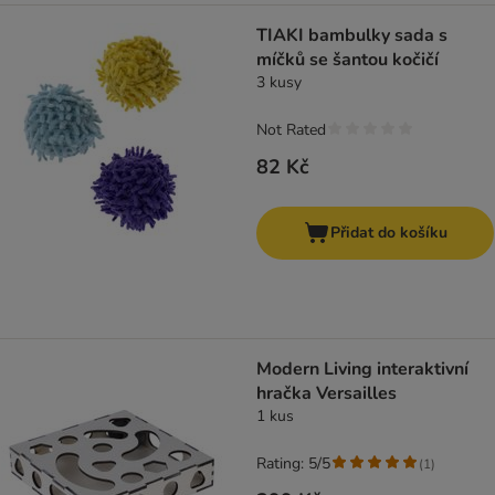
TIAKI bambulky sada s
míčků se šantou kočičí
3 kusy
Not Rated
82 Kč
Přidat do košíku
Modern Living interaktivní
hračka Versailles
1 kus
Rating: 5/5
(
1
)