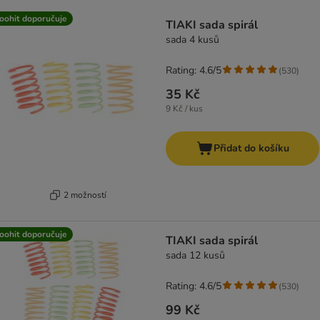
product items have been changed
oohit doporučuje
TIAKI sada spirál
sada 4 kusů
Rating: 4.6/5
(
530
)
35 Kč
9 Kč / kus
Přidat do košíku
2 možností
oohit doporučuje
TIAKI sada spirál
sada 12 kusů
Rating: 4.6/5
(
530
)
99 Kč