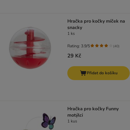
Hračka pro kočky míček na
snacky
1 ks
Rating: 3.9/5
(
40
)
29 Kč
Přidat do košíku
Hračka pro kočky Funny
motýlci
1 kus