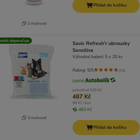
Přidat do košíku
2 možností
oohit doporučuje
Savic Refresh'r ubrousky
Sensitive
Výhodné balení: 5 x 20 ks
Rating: 5/5
(
14
)
jednotlivě
535 Kč
487 Kč
98 Kč / kus
463 Kč
3 možností
Přidat do košíku