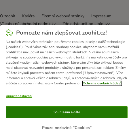
O zoohit
Kariéra
Firemní webové stránky
Impressum
Všeobecné obchodní podmínky
Zde odstoupit od smlouvy
Pomozte nám zlepšovat zoohit.cz!
Zákon o digitálních službách
Likvidace baterií
Kontakt
Poštovné a dodací termín
Způsoby platby
Na našich webových stránkách používáme cookies, pixely a další technologie
Partnerský program
Ochrana osobních údajů
(„cookies“). Používáme základní soubory cookies, abychom vám umožnili
prohlížet a nakupovat na našich webových stránkách. S vaším souhlasem
Ochrana osobních údajů
Prohlášení o přístupnosti
aktivujeme soubory cookies pro výkonnostní, funkční a marketingové účely pro
zlepšení kvality našich webových stránek, které vám díky této aktivaci budou
© zooplus SE
2026
moci ukazovat relevantní produkty a služby a pro personalizaci reklam. Změny
můžete kdykoli provést v našem centru preferencí ("Upravit nastavení"). Více
informací o správci vašich osobních údajů, o zpracovávaných osobních údajích
a účelu zpracování naleznete v Centru preferencí
Ochrana osobních údajů
Upravit nastavení
Souhlasím a dále
Pouze nezbytné "Cookies"