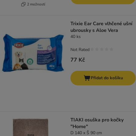
2 možností
Trixie Ear Care vlhčené ušní
ubrousky s Aloe Vera
40 ks
Not Rated
77 Kč
Přidat do košíku
TIAKI osuška pro kočky
"Home"
D 140 x Š 90 cm