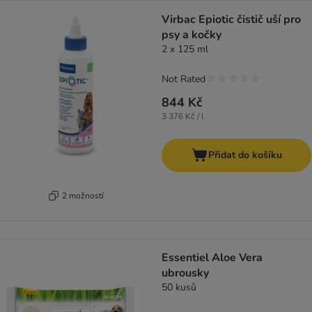
Virbac Epiotic čistič uší pro
psy a kočky
2 x 125 ml
Not Rated
844 Kč
3 376 Kč / l
Přidat do košíku
2 možností
Essentiel Aloe Vera
ubrousky
50 kusů