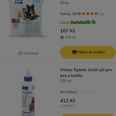
20 ks
Rating: 5/5
(
14
)
107 Kč
102 Kč
Přidat do košíku
3 možností
Virbac Epiotic čistič uší pro
psy a kočky
125 ml
Not Rated
412 Kč
3 296 Kč / l