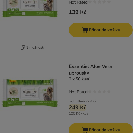
Not Rated
139 Kč
Přidat do košíku
2 možností
Essentiel Aloe Vera
ubrousky
2 x 50 kusů
Not Rated
jednotlivě
278 Kč
249 Kč
125 Kč / kus
Přidat do košíku