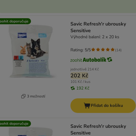
oohit doporučuje
Savic Refresh'r ubrousky
Sensitive
Výhodné balení: 2 x 20 ks
Rating: 5/5
(
14
)
jednotlivě
214 Kč
202 Kč
101 Kč / kus
192 Kč
3 možností
Přidat do košíku
oohit doporučuje
Savic Refresh'r ubrousky
Sensitive