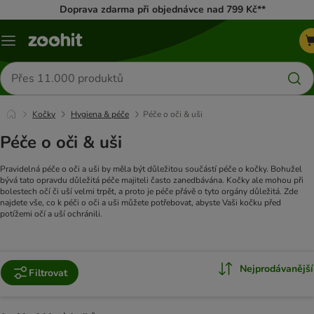
Doprava zdarma při objednávce nad 799 Kč**
Menu
Hledat
produkty
Kočky
Hygiena & péče
Péče o oči & uši
Péče o oči & uši
Pravidelná péče o oči a uši by měla být důležitou součástí péče o kočky. Bohužel
bývá tato opravdu důležitá péče majiteli často zanedbávána. Kočky ale mohou při
bolestech očí či uší velmi trpět, a proto je péče přávě o tyto orgány důležitá. Zde
najdete vše, co k péči o oči a uši můžete potřebovat, abyste Vaši kočku před
potížemi očí a uší ochránili.
Nejprodávanější
Filtrovat