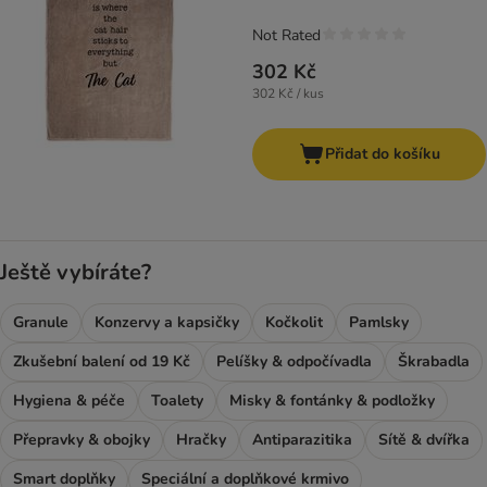
Not Rated
302 Kč
302 Kč / kus
Přidat do košíku
Ještě vybíráte?
Granule
Konzervy a kapsičky
Kočkolit
Pamlsky
Zkušební balení od 19 Kč
Pelíšky & odpočívadla
Škrabadla
Hygiena & péče
Toalety
Misky & fontánky & podložky
Přepravky & obojky
Hračky
Antiparazitika
Sítě & dvířka
Smart doplňky
Speciální a doplňkové krmivo