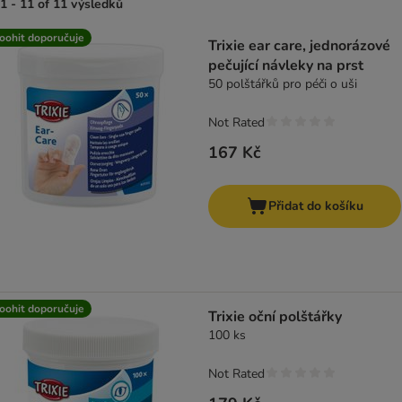
1 - 11 of 11 výsledků
product items have been changed
oohit doporučuje
Trixie ear care, jednorázové
pečující návleky na prst
50 polštářků pro péči o uši
Not Rated
167 Kč
Přidat do košíku
oohit doporučuje
Trixie oční polštářky
100 ks
Not Rated