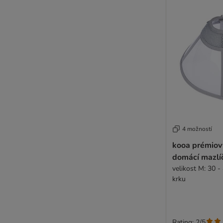
4 možností
kooa prémiov
domácí mazlí
velikost M: 30 
krku
Rating: 2/5