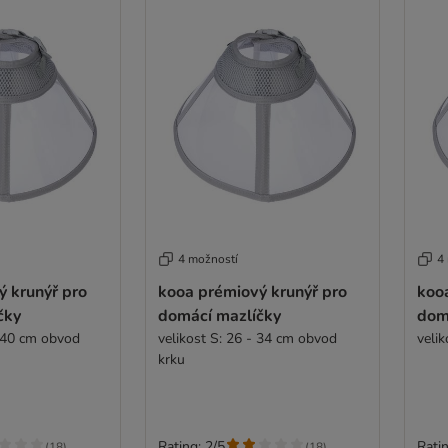
4 možností
4
ý krunýř pro
kooa prémiový krunýř pro
koo
čky
domácí mazlíčky
dom
- 40 cm obvod
velikost S: 26 - 34 cm obvod
veli
krku
Rating: 2/5
Ratin
(
18
)
(
18
)