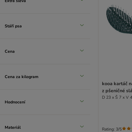
Extra sleva
(
2
)
Stáří psa
Velcí 26-45 kg
Cena
Cena za kilogram
kooa kartáč n
z pšeničné s
D 23 x Š 7 x V 
Hodnocení
Materiál
Rating: 3/5