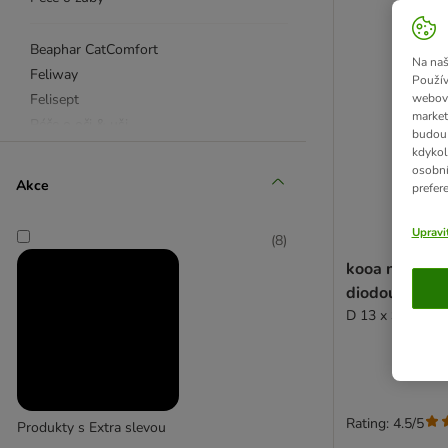
Beaphar CatComfort
Na naš
Feliway
Použív
Felisept
webový
market
Péče o oči & uši
budou 
Bactador
kdykol
osobní
Odstraňovače skvrn & odpuzovače
Akce
prefer
Trixie
kooa
Upravi
(
8
)
kooa nůžky n
diodou
D 13 x Š 5 x V 
Rating: 4.5/5
Produkty s Extra slevou