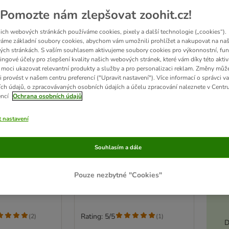
Pomozte nám zlepšovat zoohit.cz!
ich webových stránkách používáme cookies, pixely a další technologie („cookies“).
áme základní soubory cookies, abychom vám umožnili prohlížet a nakupovat na naš
ch stránkách. S vaším souhlasem aktivujeme soubory cookies pro výkonnostní, fun
ingové účely pro zlepšení kvality našich webových stránek, které vám díky této aktiv
moci ukazovat relevantní produkty a služby a pro personalizaci reklam. Změny můž
i provést v našem centru preferencí ("Upravit nastavení"). Více informací o správci v
ch údajů, o zpracovávaných osobních údajích a účelu zpracování naleznete v Centr
encí
Ochrana osobních údajů
t nastavení
a drápky s LED
kooa kleště na drápky pro
Souhlasím a dále
psy
Akt
2 cm
D 15,9 x Š 6 x V 2,5 cm
Pouze nezbytné "Cookies"
Rating: 5/5
(
2
)
(
1
)
D