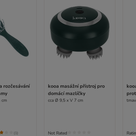
a rozčesávání
kooa masážní přístroj pro
koo
lámy
domácí mazlíčky
prot
4 cm
cca Ø 9,5 x V 7 cm
tmav
Not Rated
Ratin
(
1
)