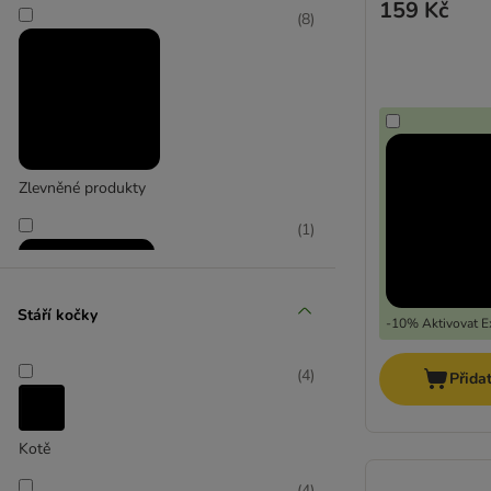
159 Kč
(
8
)
Zlevněné produkty
(
1
)
Stáří kočky
-10% Aktivovat Ex
(
4
)
Přida
zoohit doporučuje
Kotě
(
4
)