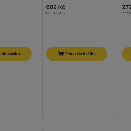
609 Kč
27
609 Kč / kus
272 K
t do košíku
Přidat do košíku