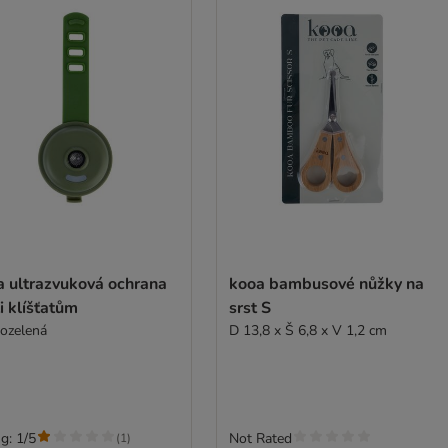
a ultrazvuková ochrana
kooa bambusové nůžky na
i klíšťatům
srst S
ozelená
D 13,8 x Š 6,8 x V 1,2 cm
g: 1/5
Not Rated
(
1
)