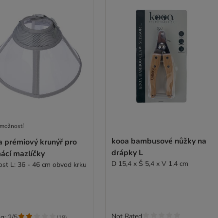
 možností
kooa bambusové nůžky na
a prémiový krunýř pro
drápky L
ácí mazlíčky
D 15,4 x Š 5,4 x V 1,4 cm
kost L: 36 - 46 cm obvod krku
Not Rated
g: 2/5
(
18
)