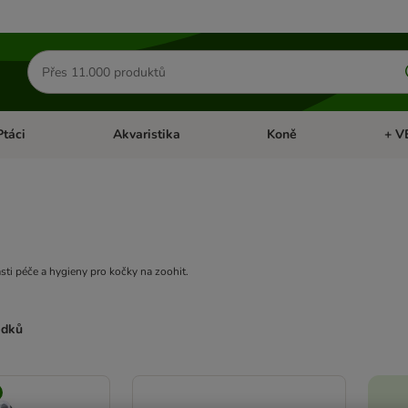
Hledat
produkty
Ptáci
Akvaristika
Koně
+ V
vřít menu: Malá zvířata
Otevřít menu: Ptáci
Otevřít menu: Akvaristika
Otevří
sti péče a hygieny pro kočky na zoohit.
edků
ve been changed