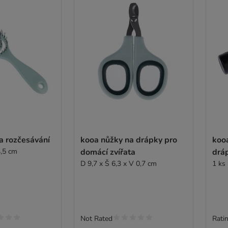
a rozčesávání
kooa nůžky na drápky pro
koo
4,5 cm
domácí zvířata
drá
D 9,7 x Š 6,3 x V 0,7 cm
1 ks
Not Rated
Ratin