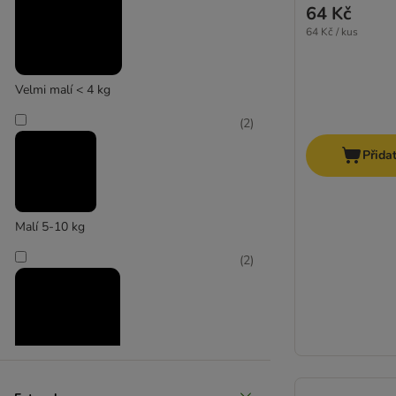
64 Kč
64 Kč / kus
Velmi malí < 4 kg
(
2
)
Přida
Malí 5-10 kg
(
2
)
Střední 11-25 kg