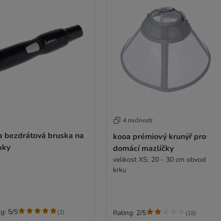
4 možností
a bezdrátová bruska na
kooa prémiový krunýř pro
pky
domácí mazlíčky
velikost XS: 20 - 30 cm obvod
krku
g: 5/5
(
2
)
Rating: 2/5
(
18
)