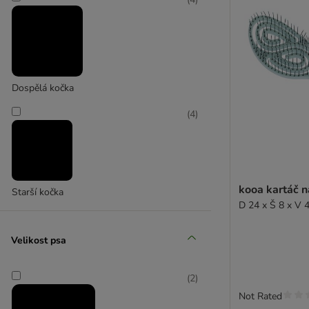
Dospělá kočka
(
4
)
kooa kartáč n
Starší kočka
D 24 x Š 8 x V 
Velikost psa
(
2
)
Not Rated