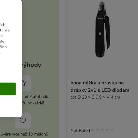
ich
kční a
aci
ete
ašich
u
Vaše výhody
kooa nůžky a bruska na
drápky 2v1 s LED diodami
ivujte si zoohit Autobalík a
cca D 20 × Š 9,9 × V 4 cm
ušetřete 5 % pokaždé!
Not Rated
ůvěra více než 10 milionů