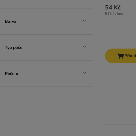
54 Kč
54 Kč / kus
Barva
Typ péče
Přida
Péče o