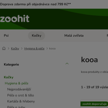
Doprava zdarma při objednávce nad 799 Kč**
Psi
Kočky
Malá zvířata
Otevřít menu: Psi
Otevřít menu: Kočky
Ote
Kočky
Hygiena & péče
kooa
kooa
Kategorie
kooa produkty z obla
Kočky
Hygiena & péče
1 - 19 of 19 výsl
Nejprodávanější
Péče o srst & tělo
product items ha
Kartáče & hřebeny
zoohit doporučuje
Péče o zuby