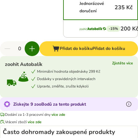
Jednorázové
235 Kč
doručení
200 K
-15%
Přidat do košíku
Přidat do košíku
Zjistěte více
zoohit Autobalík
Minimální hodnota objednávky 299 Kč
Dodávky v pravidelných intervalech
Upravte, změňte, zrušte kdykoli
Získejte 9 zooBodů za tento produkt
Dodání za 1-3 pracovní dny
více zde
Vrácení zboží
více zde
Často dohromady zakoupené produkty