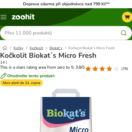
Doprava zdarma při objednávce nad 799 Kč**
Menu
Hledat
produkty
Kočky
Kočkolit
Biokat´s
Kočkolit Biokat´s Micro Fresh
Kočkolit Biokat´s Micro Fresh
14 l
This is a stars rating area from zero to 5: 3.8/5
(
79
)
Ohodnoťte tento produkt
Akce platí do 11. srpna