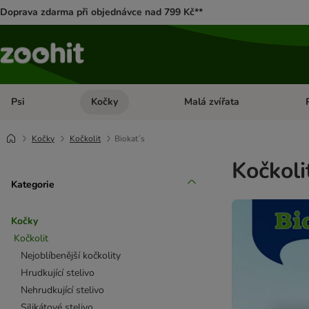
Doprava zdarma při objednávce nad 799 Kč**
Psi
Kočky
Malá zvířata
Otevřít menu: Psi
Otevřít menu: Kočky
Ote
Kočky
Kočkolit
Biokat´s
Kočkoli
Kategorie
Kočky
Kočkolit
Nejoblíbenější kočkolity
Hrudkující stelivo
Nehrudkující stelivo
Silikátové stelivo