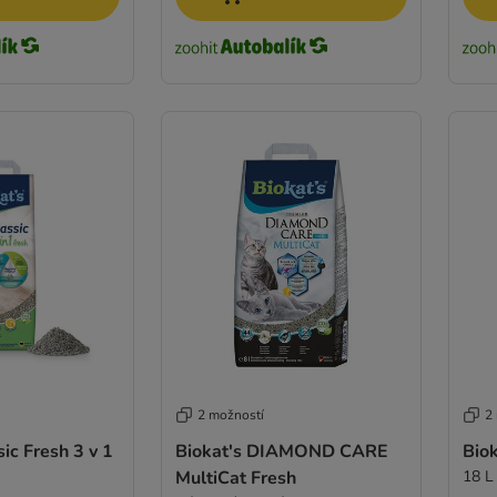
2 možností
2
ic Fresh 3 v 1
Biokat's DIAMOND CARE
Biok
MultiCat Fresh
18 L