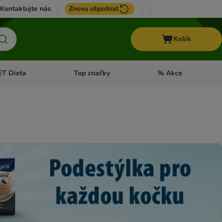
Kontaktujte nás
Znovu objednat
Košík
ET Dieta
Top značky
% Akce
t menu: Koně
Otevřít menu: + VET Dieta
Otevřít menu: Top znač