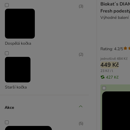
Nullodor
Biokat´s DI
(
3
)
Perlinette
Fresh podestý
Porta Pine
Výhodné balení 
Professional Classic
Sanicat Professional
Sepicat
Dospělá kočka
SoftCat
Rating: 4.2/5
Tidy Cats
(
2
)
Vitakraft
jednotlivě
484 Kč
449 Kč
World's Best Cat Litter
23 Kč / l
427 Kč
Lopatky & předložky
Starší kočka
Deo & pohlcovače zápachu
Litter Champ
Akce
(
5
)