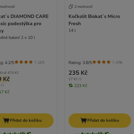
 možností
2 možností
kat´s DIAMOND CARE
Kočkolit Biokat´s Micro
sic podestýlka pro
Fresh
ky
14 l
dné balení 2 x 10 l
g: 4.2/5
Rating: 3.8/5
(
27
)
(
79
)
235 Kč
tlivě
474 Kč
9 Kč
17 Kč / l
/ l
223 Kč
17 Kč
Přidat do košíku
Přidat do košíku