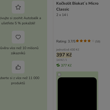
Kočkolit Biokat´s Micro
Classic
2 x 14 l
ivujte si zoohit Autobalík a
ušetřete 5 % pokaždé!
Rating: 3.7/5
(
58
)
ůvěra více než 10 milionů
jednotlivě
430 Kč
zákazníků
397 Kč
14 Kč / l
377 Kč
berte si z více než 11 000
produktů