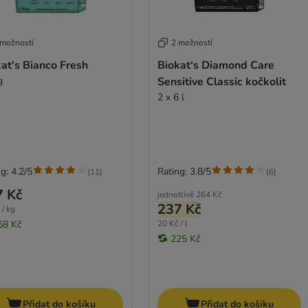
 možností
2 možností
at's Bianco Fresh
Biokat‘s Diamond Care
g
Sensitive Classic kočkolit
2 x 6 l
g: 4.2/5
Rating: 3.8/5
(
11
)
(
6
)
7 Kč
jednotlivě
264 Kč
237 Kč
 / kg
58 Kč
20 Kč / l
225 Kč
Přidat do košíku
Přidat do košíku