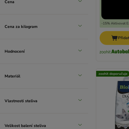
Cena
-15% Aktivovat Ex
Cena za kilogram
Přida
Hodnocení
zoohit doporučuje
Materiál
Vlastnosti steliva
Velikost balení steliva