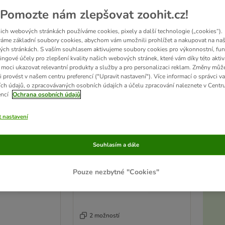
Pomozte nám zlepšovat zoohit.cz!
ký kočkolit z přírodního jílu, nebo stelivo obohacené o speciální vonné látky: mezi 
ich webových stránkách používáme cookies, pixely a další technologie („cookies“).
áme základní soubory cookies, abychom vám umožnili prohlížet a nakupovat na naš
ch stránkách. S vaším souhlasem aktivujeme soubory cookies pro výkonnostní, fun
edků
ingové účely pro zlepšení kvality našich webových stránek, které vám díky této aktiv
moci ukazovat relevantní produkty a služby a pro personalizaci reklam. Změny můž
ve been changed
i provést v našem centru preferencí ("Upravit nastavení"). Více informací o správci v
ch údajů, o zpracovávaných osobních údajích a účelu zpracování naleznete v Centr
encí
Ochrana osobních údajů
t nastavení
Souhlasím a dále
Pouze nezbytné "Cookies"
2 možností