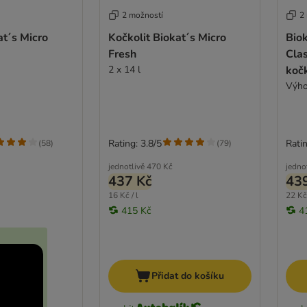
2 možností
2
at´s Micro
Kočkolit Biokat´s Micro
Bio
Fresh
Clas
2 x 14 l
koč
Výho
Rating: 3.8/5
Ratin
(
58
)
(
79
)
jednotlivě
470 Kč
jedno
437 Kč
43
16 Kč / l
22 Kč 
415 Kč
4
Přidat do košíku