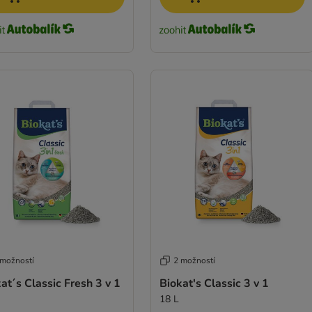
 možností
2 možností
at´s Classic Fresh 3 v 1
Biokat's Classic 3 v 1
18 L