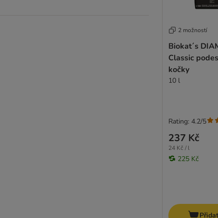
2 možností
Biokat´s DI
Classic podes
kočky
10 l
Rating: 4.2/5
237 Kč
24 Kč / l
225 Kč
Přida