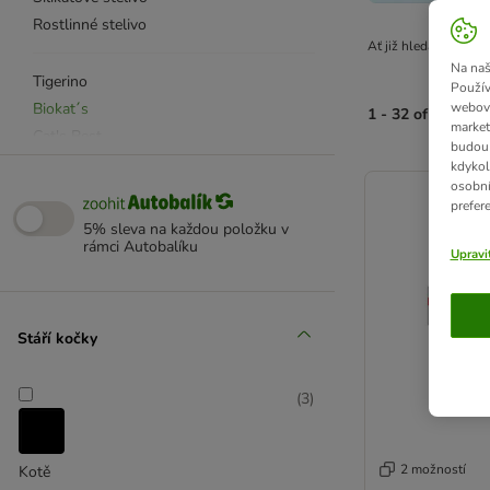
Rostlinné stelivo
Ať již hledáte klasic
Na naš
Tigerino
Použív
Biokat´s
webový
1 - 32 of 32 výsl
market
Cat's Best
budou 
Greenwoods
product items ha
kdykol
osobní
Advance
prefer
Almo Nature
5% sleva na každou položku v
Anibest
rámci Autobalíku
Upravi
Benek
Breeder Celect
Catsan
Stáří kočky
Eco Cat
Ever Clean®
(
3
)
Intersand Classic
Golden Grey
Joe's Cat
2 možností
Kotě