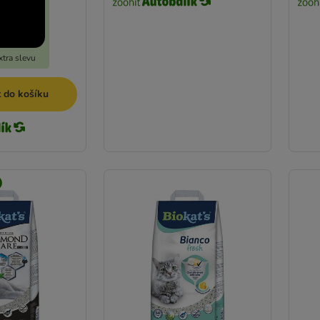
tra slevu
t do košíku