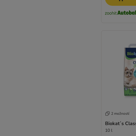
2 možností
Biokat´s Class
10 l