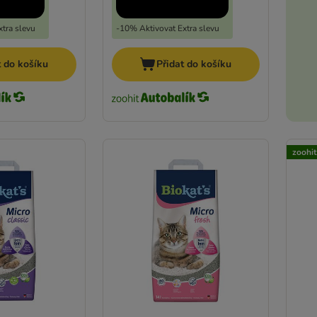
tra slevu
-10% Aktivovat Extra slevu
t do košíku
Přidat do košíku
zoohi