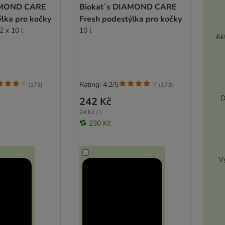
AMOND CARE
Biokat´s DIAMOND CARE
lka pro kočky
Fresh podestýlka pro kočky
2 x 10 l
10 l
Akt
Rating: 4.2/5
(
173
)
(
173
)
D
242 Kč
24 Kč / l
230 Kč
Vy