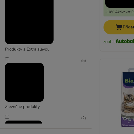
-10% Aktivovat Ex
Přida
Produkty s Extra slevou
(
5
)
Zlevněné produkty
(
2
)