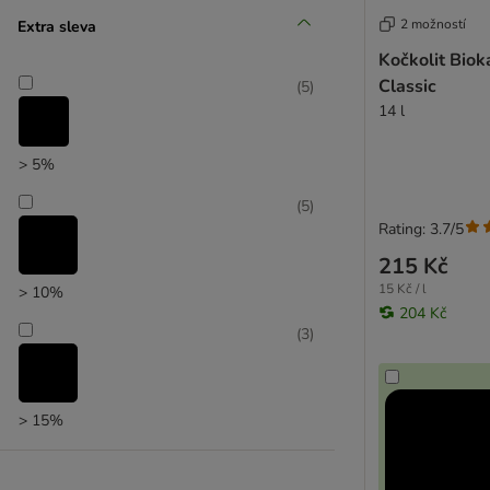
2 možností
Extra sleva
Kočkolit Biok
Classic
(
5
)
zoohit doporučuje
14 l
> 5%
(
5
)
Rating: 3.7/5
215 Kč
15 Kč / l
> 10%
204 Kč
(
3
)
> 15%