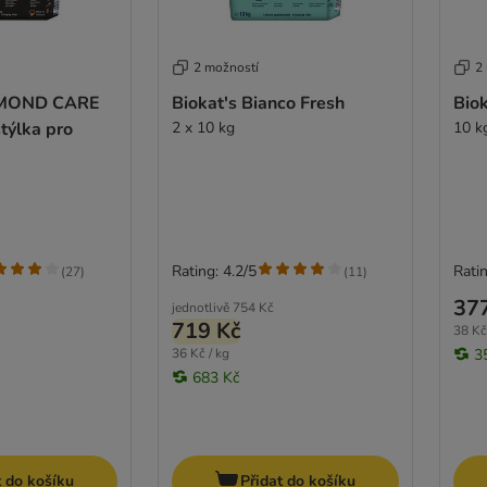
2 možností
2
AMOND CARE
Biokat's Bianco Fresh
Biok
týlka pro
2 x 10 kg
10 k
Rating: 4.2/5
Ratin
(
27
)
(
11
)
37
jednotlivě
754 Kč
719 Kč
38 Kč
36 Kč / kg
3
683 Kč
t do košíku
Přidat do košíku