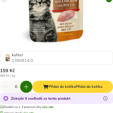
kuřecí
1390814.0
159 Kč
482 Kč / kg
Přidat do košíku
Přidat do košíku
Získejte 6 zooBodů za tento produkt
Dodání za 1-3 pracovní dny
více zde
Vrácení zboží
více zde