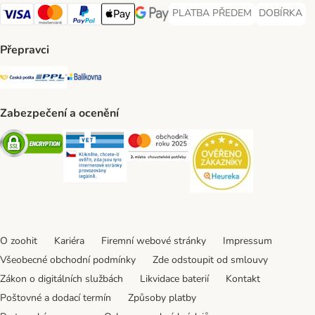
PLATBA PŘEDEM
DOBÍRKA
PLATBA PŘEDEM Payment Met
DOBÍRKA Pa
Visa Payment Method
Mastercard Payment Method
PayPal Payment Method
Apple pay Payment Method
GooglePay Payment Method
Přepravci
Česká pošta Shipping Method
PPL Shipping Method
Balíkovna Shipping Method
Zabezpečení a ocenění
Security
Security
Security
Security
O zoohit
Kariéra
Firemní webové stránky
Impressum
Všeobecné obchodní podmínky
Zde odstoupit od smlouvy
Zákon o digitálních službách
Likvidace baterií
Kontakt
Poštovné a dodací termín
Způsoby platby