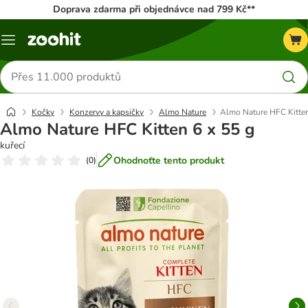
Doprava zdarma při objednávce nad 799 Kč**
Menu
Hledat
produkty
Kočky
Konzervy a kapsičky
Almo Nature
Almo Nature HFC Kitten
Almo Nature HFC Kitten 6 x 55 g
kuřecí
Ohodnoťte tento produkt
(
0
)