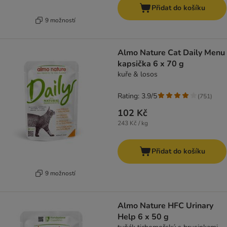
Přidat do košíku
9 možností
Almo Nature Cat Daily Menu
kapsička 6 x 70 g
kuře & losos
Rating: 3.9/5
(
751
)
102 Kč
243 Kč / kg
Přidat do košíku
9 možností
Almo Nature HFC Urinary
Help 6 x 50 g