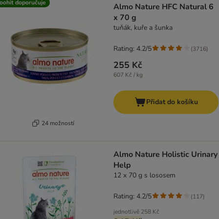
oohit doporučuje
Almo Nature HFC Natural 6
x 70 g
tuňák, kuře a šunka
Rating: 4.2/5
(
3716
)
255 Kč
607 Kč / kg
Přidat do košíku
24 možností
Almo Nature Holistic Urinary
Help
12 x 70 g s lososem
Rating: 4.2/5
(
117
)
jednotlivě
258 Kč