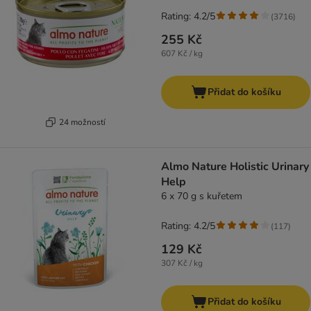
Rating: 4.2/5
(
3716
)
255 Kč
607 Kč / kg
Přidat do košíku
24 možností
Almo Nature Holistic Urinary
Help
6 x 70 g s kuřetem
Rating: 4.2/5
(
117
)
129 Kč
307 Kč / kg
Přidat do košíku