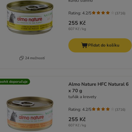
kuřecí stehno
Rating: 4.2/5
(
3716
)
255 Kč
607 Kč / kg
Přidat do košíku
24 možností
oohit doporučuje
Almo Nature HFC Natural 6
x 70 g
tuňák a krevety
Rating: 4.2/5
(
3716
)
255 Kč
607 Kč / kg