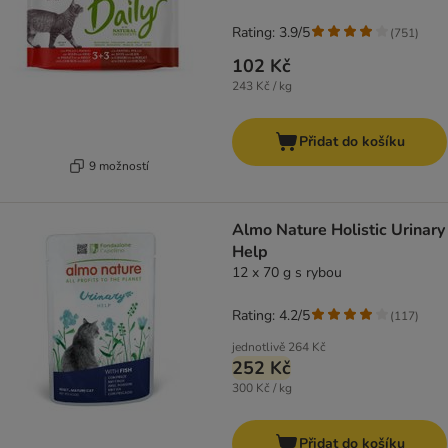
Rating: 3.9/5
(
751
)
102 Kč
243 Kč / kg
Přidat do košíku
9 možností
Almo Nature Holistic Urinary
Help
12 x 70 g s rybou
Rating: 4.2/5
(
117
)
jednotlivě
264 Kč
252 Kč
300 Kč / kg
Přidat do košíku