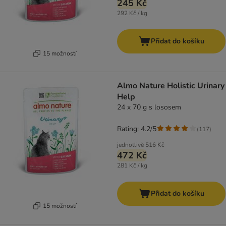
245 Kč
292 Kč / kg
Přidat do košíku
15 možností
Almo Nature Holistic Urinary
Help
24 x 70 g s lososem
Rating: 4.2/5
(
117
)
jednotlivě
516 Kč
472 Kč
281 Kč / kg
Přidat do košíku
15 možností