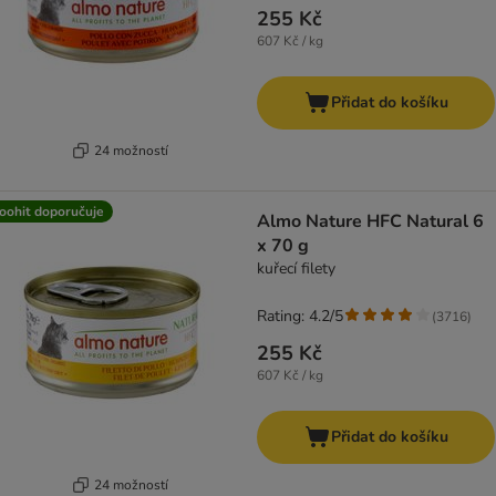
255 Kč
607 Kč / kg
Přidat do košíku
24 možností
oohit doporučuje
Almo Nature HFC Natural 6
x 70 g
kuřecí filety
Rating: 4.2/5
(
3716
)
255 Kč
607 Kč / kg
Přidat do košíku
24 možností