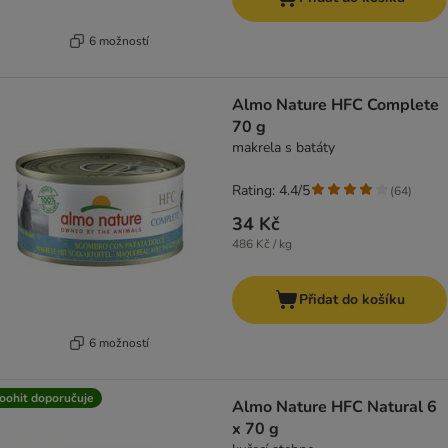
6 možností
Almo Nature HFC Complete
70 g
makrela s batáty
Rating: 4.4/5
(
64
)
34 Kč
486 Kč / kg
Přidat do košíku
6 možností
oohit doporučuje
Almo Nature HFC Natural 6
x 70 g