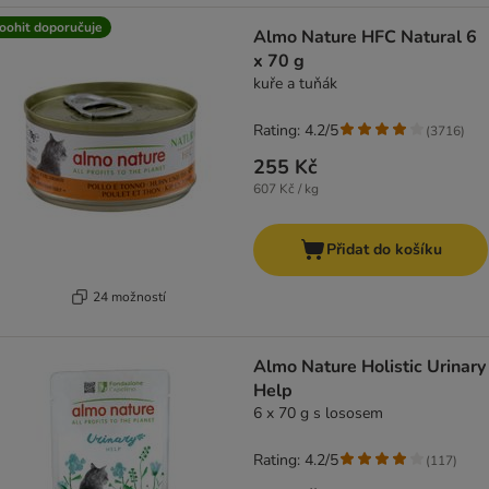
oohit doporučuje
Almo Nature HFC Natural 6
x 70 g
kuře a tuňák
Rating: 4.2/5
(
3716
)
255 Kč
607 Kč / kg
Přidat do košíku
24 možností
Almo Nature Holistic Urinary
Help
6 x 70 g s lososem
Rating: 4.2/5
(
117
)