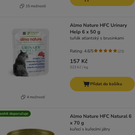
15 možností
Almo Nature HFC Urinary
Help 6 x 50 g
tuňák atlantský s brusinkami
Rating: 4.6/5
(
23
)
157 Kč
523 Kč / kg
Přidat do košíku
4 možností
oohit doporučuje
Almo Nature HFC Natural 6
x 70 g
kuřecí s kuřecími játry