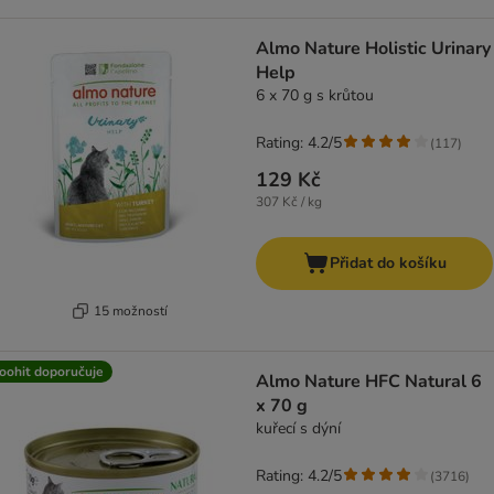
Almo Nature Holistic Urinary
Help
6 x 70 g s krůtou
Rating: 4.2/5
(
117
)
129 Kč
307 Kč / kg
Přidat do košíku
15 možností
oohit doporučuje
Almo Nature HFC Natural 6
x 70 g
kuřecí s dýní
Rating: 4.2/5
(
3716
)