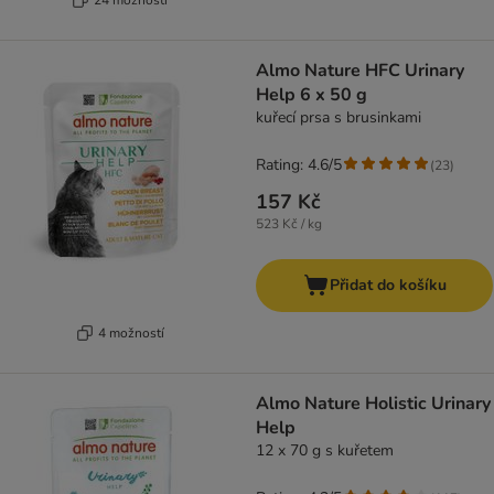
Almo Nature HFC Urinary
Help 6 x 50 g
kuřecí prsa s brusinkami
Rating: 4.6/5
(
23
)
157 Kč
523 Kč / kg
Přidat do košíku
4 možností
Almo Nature Holistic Urinary
Help
12 x 70 g s kuřetem