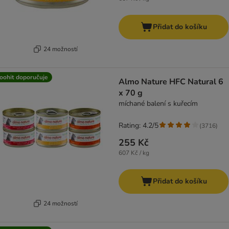
Přidat do košíku
24 možností
oohit doporučuje
Almo Nature HFC Natural 6
x 70 g
míchané balení s kuřecím
Rating: 4.2/5
(
3716
)
255 Kč
607 Kč / kg
Přidat do košíku
24 možností