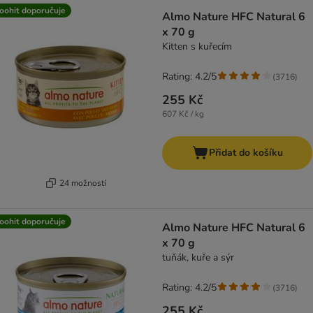
oohit doporučuje
Almo Nature HFC Natural 6
x 70 g
Kitten s kuřecím
Rating: 4.2/5
(
3716
)
255 Kč
607 Kč / kg
Přidat do košíku
24 možností
oohit doporučuje
Almo Nature HFC Natural 6
x 70 g
tuňák, kuře a sýr
Rating: 4.2/5
(
3716
)
255 Kč