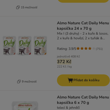
15 možností
Almo Nature Cat Daily Menu
kapsička 24 x 70 g
Mix I (3 druhy) - 2 x kuře & losos,
2 x kuře & hovězí, 2 x tuňák &
losos
Rating: 3.9/5
(
751
)
jednotlivě
408 Kč
372 Kč
222 Kč / kg
Přidat do košíku
9 možností
Almo Nature Cat Daily Menu
kapsička 6 x 70 g
telecí & jehněčí