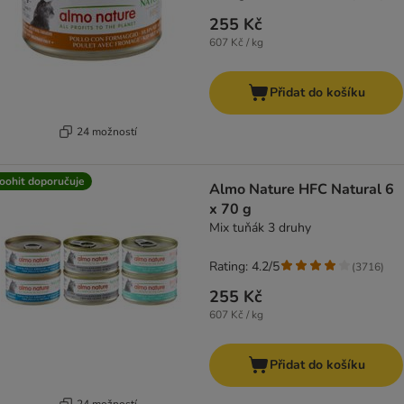
255 Kč
607 Kč / kg
Přidat do košíku
24 možností
oohit doporučuje
Almo Nature HFC Natural 6
x 70 g
Mix tuňák 3 druhy
Rating: 4.2/5
(
3716
)
255 Kč
607 Kč / kg
Přidat do košíku
24 možností