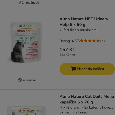
24 možností
Almo Nature HFC Urinary
Help 6 x 50 g
kuřecí filet s brusinkami
Rating: 4.6/5
(
23
)
157 Kč
523 Kč / kg
Přidat do košíku
4 možností
Almo Nature Cat Daily Menu
kapsička 6 x 70 g
Mix (2 druhy) - 3x kuřecí a hovězí,
3x kachní a kuřecí