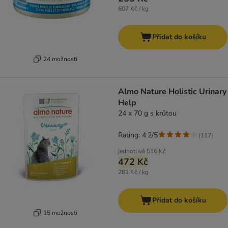
607 Kč / kg
Přidat do košíku
24 možností
Almo Nature Holistic Urinary
Help
24 x 70 g s krůtou
Rating: 4.2/5
(
117
)
jednotlivě
516 Kč
472 Kč
281 Kč / kg
Přidat do košíku
15 možností