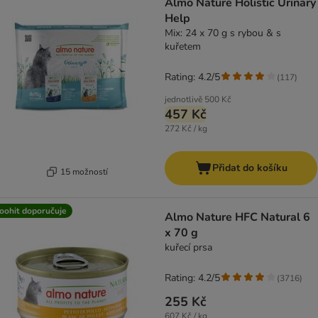
Almo Nature Holistic Urinary
Help
Mix: 24 x 70 g s rybou & s
kuřetem
Rating: 4.2/5
(
117
)
jednotlivě
500 Kč
457 Kč
272 Kč / kg
Přidat do košíku
15 možností
oohit doporučuje
Almo Nature HFC Natural 6
x 70 g
kuřecí prsa
Rating: 4.2/5
(
3716
)
255 Kč
607 Kč / kg