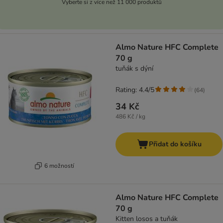
Vyberte si z více než 11 000 produktů
Almo Nature HFC Complete
70 g
tuňák s dýní
Rating: 4.4/5
(
64
)
34 Kč
486 Kč / kg
Přidat do košíku
6 možností
Almo Nature HFC Complete
70 g
Kitten losos a tuňák