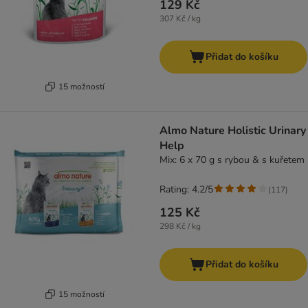
129 Kč
307 Kč / kg
Přidat do košíku
15 možností
Almo Nature Holistic Urinary
Help
Mix: 6 x 70 g s rybou & s kuřetem
Rating: 4.2/5
(
117
)
125 Kč
298 Kč / kg
Přidat do košíku
15 možností