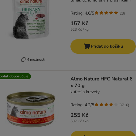
tuňák tichomořský s brusinkami
Rating: 4.6/5
(
23
)
157 Kč
523 Kč / kg
Přidat do košíku
4 možností
oohit doporučuje
Almo Nature HFC Natural 6
x 70 g
kuřecí a krevety
Rating: 4.2/5
(
3716
)
255 Kč
607 Kč / kg