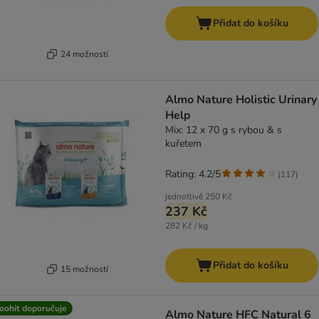
Přidat do košíku
24 možností
Almo Nature Holistic Urinary
Help
Mix: 12 x 70 g s rybou & s
kuřetem
Rating: 4.2/5
(
117
)
jednotlivě
250 Kč
237 Kč
282 Kč / kg
Přidat do košíku
15 možností
oohit doporučuje
Almo Nature HFC Natural 6