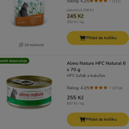
Rating: 4.2/5
(
117
)
jednotlivě
258 Kč
245 Kč
292 Kč / kg
Přidat do košíku
15 možností
oohit doporučuje
Almo Nature HFC Natural 6
x 70 g
HFC tuňák a kukuřice
Rating: 4.2/5
(
3716
)
255 Kč
607 Kč / kg
Přidat do košíku