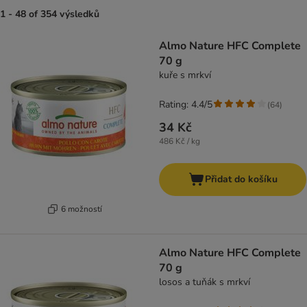
1 - 48 of 354 výsledků
product items have been changed
Almo Nature HFC Complete
70 g
kuře s mrkví
Rating: 4.4/5
(
64
)
34 Kč
486 Kč / kg
Přidat do košíku
6 možností
Almo Nature HFC Complete
70 g
losos a tuňák s mrkví