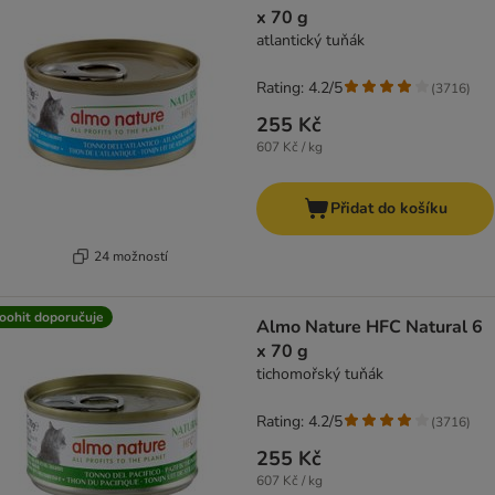
x 70 g
atlantický tuňák
Rating: 4.2/5
(
3716
)
255 Kč
607 Kč / kg
Přidat do košíku
24 možností
oohit doporučuje
Almo Nature HFC Natural 6
x 70 g
tichomořský tuňák
Rating: 4.2/5
(
3716
)
255 Kč
607 Kč / kg