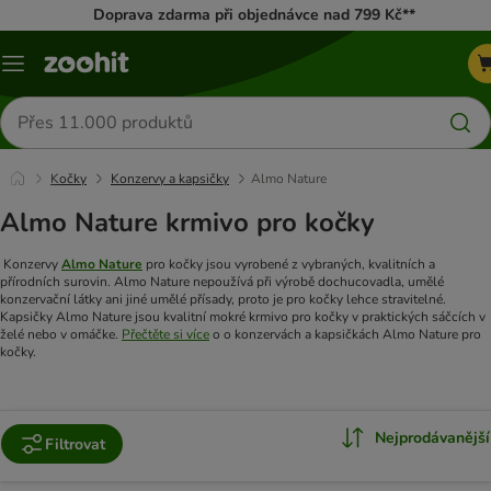
Doprava zdarma při objednávce nad 799 Kč**
Menu
Hledat
produkty
Kočky
Konzervy a kapsičky
Almo Nature
Almo Nature krmivo pro kočky
Konzervy
Almo Nature
pro kočky jsou vyrobené z vybraných, kvalitních a
přírodních surovin. Almo Nature nepoužívá při výrobě dochucovadla, umělé
konzervační látky ani jiné umělé přísady, proto je pro kočky lehce stravitelné.
Kapsičky Almo Nature jsou kvalitní mokré krmivo pro kočky v praktických sáčcích v
želé nebo v omáčke.
Přečtěte si více
o o konzervách a kapsičkách Almo Nature pro
kočky.
Nejprodávanější
Filtrovat