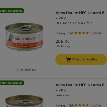
oohit doporučuje
Almo Nature HFC Natural 6
x 70 g
HFC losos s mrkví v želé
Rating: 4.2/5
(
3716
)
255 Kč
607 Kč / kg
Přidat do košíku
24 možností
oohit doporučuje
Almo Nature HFC Natural 6
x 70 g
kuře a sýr
Rating: 4.2/5
(
3716
)