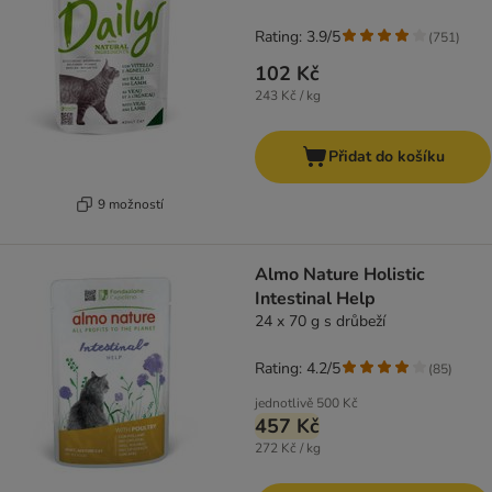
Rating: 3.9/5
(
751
)
102 Kč
243 Kč / kg
Přidat do košíku
9 možností
Almo Nature Holistic
Intestinal Help
24 x 70 g s drůbeží
Rating: 4.2/5
(
85
)
jednotlivě
500 Kč
457 Kč
272 Kč / kg