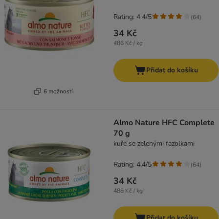
Rating: 4.4/5
(
64
)
34 Kč
486 Kč / kg
Přidat do košíku
6 možností
Almo Nature HFC Complete
70 g
kuře se zelenými fazolkami
Rating: 4.4/5
(
64
)
34 Kč
486 Kč / kg
Přidat do košíku