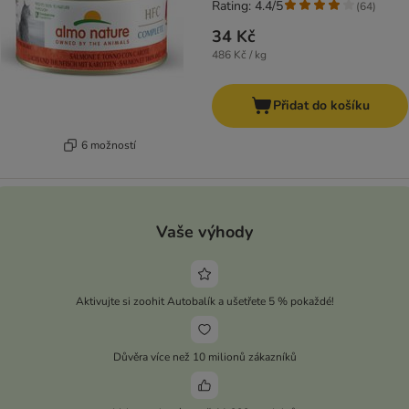
Rating: 4.4/5
(
64
)
34 Kč
486 Kč / kg
Přidat do košíku
6 možností
Vaše výhody
Aktivujte si zoohit Autobalík a ušetřete 5 % pokaždé!
Důvěra více než 10 milionů zákazníků