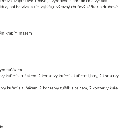
 krmiva. Doplňkové krmivo je vyrobené z přírodních a vysoce
látky ani barviva, a tím zajišťuje výrazný chuťový zážitek a druhově
lným krabím masem
ným tuňákem
 kuřecí s tuňákem, 2 konzervy kuřecí s kuřecími játry, 2 konzervy
vy kuřecí s tuňákem, 2 konzervy tuňák s cejnem, 2 konzervy kuře
in