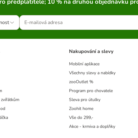
ro předplatitele; 10 % na druhou objednávku pr
nost
s
Nakupování a slevy
Mobilní aplikace
Všechny slevy a nabídky
zooOutlet %
m
Program pro chovatele
 zvířátkům
Sleva pro útulky
hod
Zoohit home
líčka
Vše do 299,-
Akce - krmiva a doplňky