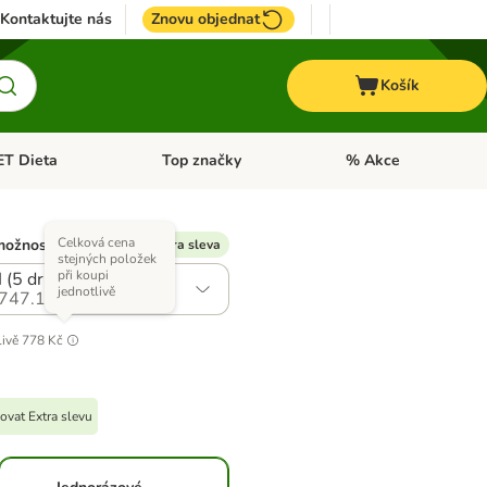
Kontaktujte nás
Znovu objednat
Košík
ET Dieta
Top značky
% Akce
t menu: Koně
Otevřít menu: + VET Dieta
Otevřít menu: Top znač
Celková cena
možností)
% Dostupná Extra sleva
stejných položek
při koupi
I (5 druhů)
jednotlivě
747.17
livě
778 Kč
ovat Extra slevu