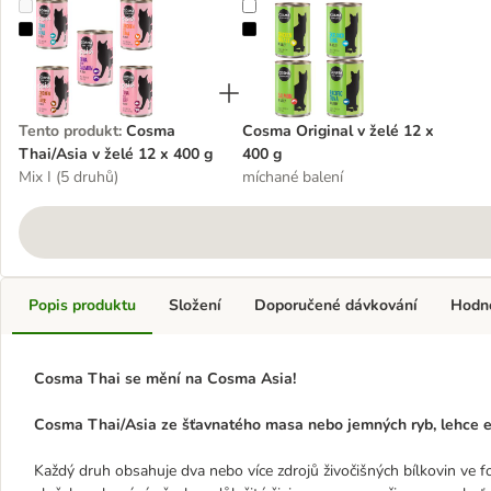
Cosma Thai/Asia v želé 12 x 400 g
Cosma Original v želé 12 x 400 g
Tento produkt
:
Cosma
Cosma Original v želé 12 x
Thai/Asia v želé 12 x 400 g
400 g
Mix I (5 druhů)
míchané balení
Popis produktu
Složení
Doporučené dávkování
Hodn
Cosma Thai se mění na Cosma Asia!
Cosma Thai/Asia ze šťavnatého masa nebo jemných ryb, lehce ex
Každý druh obsahuje dva nebo více zdrojů živočišných bílkovin ve 