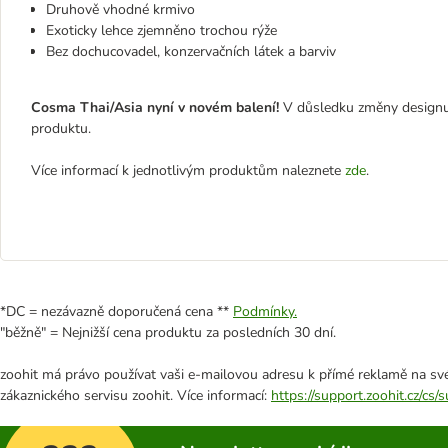
Druhově vhodné krmivo
Exoticky lehce zjemněno trochou rýže
Bez dochucovadel, konzervačních látek a barviv
Cosma Thai/Asia nyní v novém balení!
V důsledku změny designu 
produktu.
Více informací k jednotlivým produktům naleznete
zde
.
*DC = nezávazně doporučená cena **
Podmínky.
"běžně" = Nejnižší cena produktu za posledních 30 dní.
zoohit má právo používat vaši e-mailovou adresu k přímé reklamě na své
zákaznického servisu zoohit. Více informací:
https://support.zoohit.cz/cs