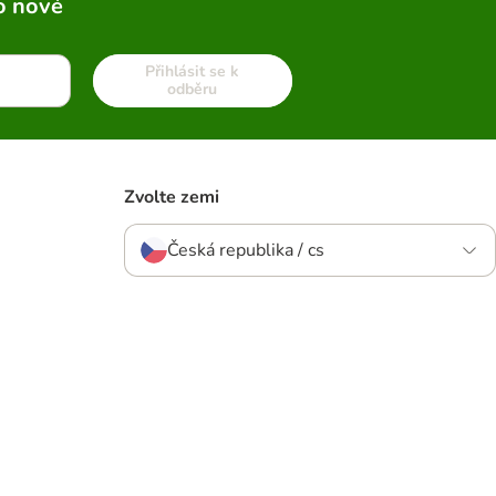
o nové
Přihlásit se k
odběru
Zvolte zemi
Česká republika / cs