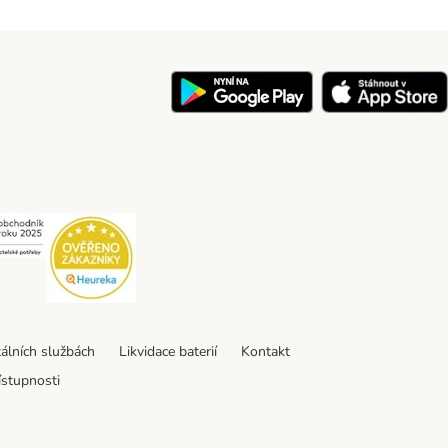
y
Security
Security
tálních službách
Likvidace baterií
Kontakt
ístupnosti