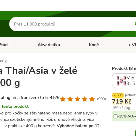
Hledat
produkty
Ptáci
Akvaristika
Koně
+ V
vřít menu: Malá zvířata
Otevřít menu: Ptáci
Otevřít menu: Akvaristika
Otevří
400 g
 Thai/Asia v želé
Produkt (8 
Mix 
400 g
315
-7.58%
jednot
 rating area from zero to 5: 4.5/5
(
909
)
719 Kč
 tento produkt
150 Kč / kg
vo pro kočky ze šťavnatého masa nebo jemné ryby v
-15% Aktiv
lehce exoticky zjemněno rýží, druhově vhodné, více
 - v praktické 400 g konzervě.
Výhodné balení po 12