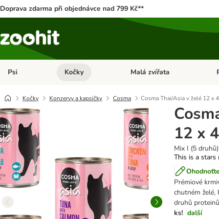
Doprava zdarma při objednávce nad 799 Kč**
Psi
Kočky
Malá zvířata
Otevřít menu: Psi
Otevřít menu: Kočky
Ote
Kočky
Konzervy a kapsičky
Cosma
Cosma Thai/Asia v želé 12 x 
Cosma
12 x 
Mix I (5 druhů)
This is a stars
Ohodnoťte
Prémiové krmi
chutném želé, 
druhů proteinů
ks!
další