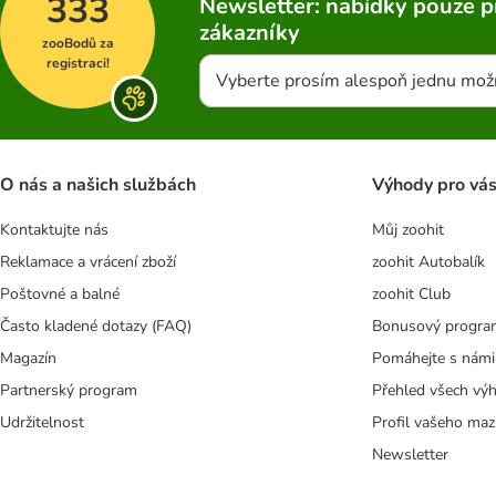
333
Newsletter: nabídky pouze p
zákazníky
zooBodů za
registraci!
Vyberte prosím alespoň jednu mož
O nás a našich službách
Výhody pro vá
Kontaktujte nás
Můj zoohit
Reklamace a vrácení zboží
zoohit Autobalík
Poštovné a balné
zoohit Club
Často kladené dotazy (FAQ)
Bonusový progra
Magazín
Pomáhejte s námi
Partnerský program
Přehled všech vý
Udržitelnost
Profil vašeho maz
Newsletter