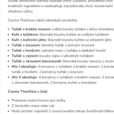
složek zachovává všechny důležité živiny a pravou, přirozenou chuť
kvalitních ingrediencí a neobsahuje zvýrazňovače chuti, konzervační 
vhodnou výživu.
Cosma Thai/Asia nabízí následující produkty:
Tuňák s krabím masem:
světlé kousky tuňáka s lehce stravite
Kuře s tuňákem:
šťavnaté kousky kuřete se světlým tuňákem
Kuře s kuřecími játry:
šťavnaté kousky kuřete se zdravými játry
Tuňák s lososem:
lahodný tuňák s jemným lososem
Tuňák s hovězím:
vybrané maso z tuňáka a delikátní hovězí
Tuňák s cejnem:
kousky cejna s lahodným tuňákem
Tuňák s okounem barramundi:
šťavnaté kousky okouna s chut
Mix I obsahuje:
4 konzervy s tuňákem a krabím masem, 2 konzervy
tuňák a hovězím, 2 konzervy tuňák s lososem
Mix II obsahuje
: 4 konzervy s tuňákem a krabím masem, 2 konzer
s okounem barramundi, 2 konzervy kuřecí s krevetami
Cosma Thai/Asia v želé:
Prémiové mokré krmivo pro kočky
Z čerstvého masa nebo ryb
Multi-protein: nejméně 2 vysoce kvalitní zdroje živočišných bílkov