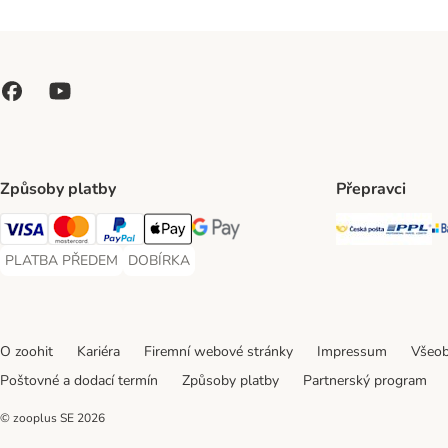
Způsoby platby
Přepravci
Česká poš
PP
Visa Payment Method
Mastercard Payment Method
PayPal Payment Method
Apple pay Payment Method
GooglePay Payment Method
PLATBA PŘEDEM
DOBÍRKA
PLATBA PŘEDEM Payment Method
DOBÍRKA Payment Method
O zoohit
Kariéra
Firemní webové stránky
Impressum
Všeob
Poštovné a dodací termín
Způsoby platby
Partnerský program
© zooplus SE
2026