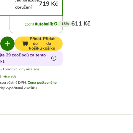
Jednorázové
719 Kč
doručení
611 Kč
-15%
Přidat
Přidat
do
do
košíku
košíku
jte 29 zooBodů za tento
kt
-3 pracovní dny
více zde
ží
více zde
jsou včetně DPH.
Cena poštovného
ky vypočítaná v košíku.