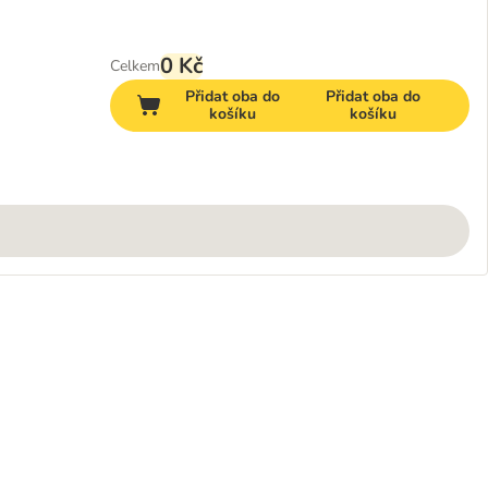
0 Kč
Celkem
Přidat oba do
Přidat oba do
košíku
košíku