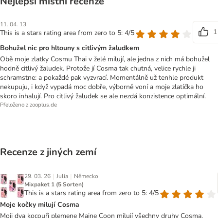
Nejlepší místní recenze
11. 04. 13
1
This is a stars rating area from zero to 5: 4/5
Bohužel nic pro hltouny s citlivým žaludkem
Obě moje zlatky Cosmu Thai v želé milují, ale jedna z nich má bohužel
hodně citlivý žaludek. Protože jí Cosma tak chutná, velice rychle ji
schramstne: a pokaždé pak vyzvrací. Momentálně už tenhle produkt
nekupuju, i když vypadá moc dobře, výborně voní a moje zlatíčka ho
skoro inhalují. Pro citlivý žaludek se ale nezdá konzistence optimální.
Přeloženo z zooplus.de
Recenze z jiných zemí
|
|
29. 03. 26
Julia
Německo
Mixpaket 1 (5 Sorten)
This is a stars rating area from zero to 5: 4/5
Moje kočky milují Cosma
Moji dva kocouři plemene Maine Coon milují všechny druhy Cosma,