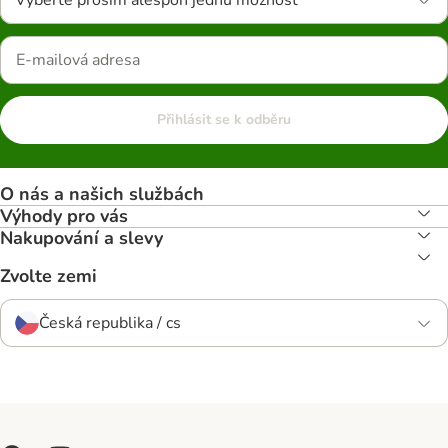
Vyberte prosím alespoň jednu možnost
Přihlásit se k odběru
O nás a našich službách
Výhody pro vás
Nakupování a slevy
Zvolte zemi
Česká republika / cs