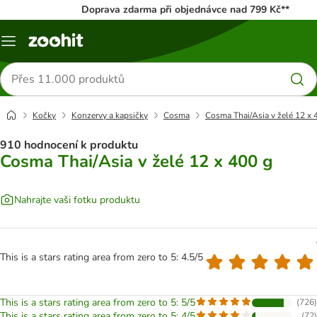
Doprava zdarma při objednávce nad 799 Kč**
Menu
Hledat
produkty
Kočky
Konzervy a kapsičky
Cosma
Cosma Thai/Asia v želé 12 x 
910 hodnocení k produktu
Cosma Thai/Asia v želé 12 x 400 g
Nahrajte vaši fotku produktu
This is a stars rating area from zero to 5: 4.5/5
This is a stars rating area from zero to 5: 5/5
(
726
)
This is a stars rating area from zero to 5: 4/5
(
72
)