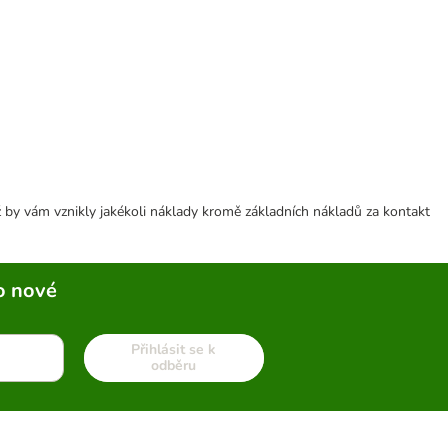
 by vám vznikly jakékoli náklady kromě základních nákladů za kontakt
o nové
Přihlásit se k
odběru