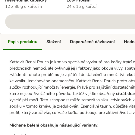
Niere/Renal kapsičky
Low Protein
12 x 85 g s kuřecím
24 x 15 g kuřecí
Popis produktu
Složení
Doporučené dávkování
Hodn
Kattovit Renal Pouch je krmivo speciálně vyvinuté pro kočky trpíc
předchozích nemocí, ale ovlivňují jej i faktory jako okolní vlivy, 
zvládnutí tohoto problému je zajištění dostatečného množství tekuti
ke vzniku ledvinového onemocnění. Kattovit Renal Pouch proto ob
složky rozhodující množství energie. Právě pro zajištění dostatečnéh
které nejsou živočišného původu. Taktéž v jídle obsažený
citrát dra
kyselé pH moči. Tato schopnost může zamezit vzniku ledvinových ka
sodíku v tomto krmivu je zredukován. Esenciální taurin, důležité vi
profil, který zaručí vše, co Vaše kočka potřebuje pro aktivní život a vi
Míchané balení obsahuje následující varianty: