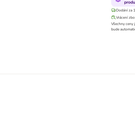
produ
Dodání za 1
Vrácení zbo
Všechny ceny 
bude automatic
in