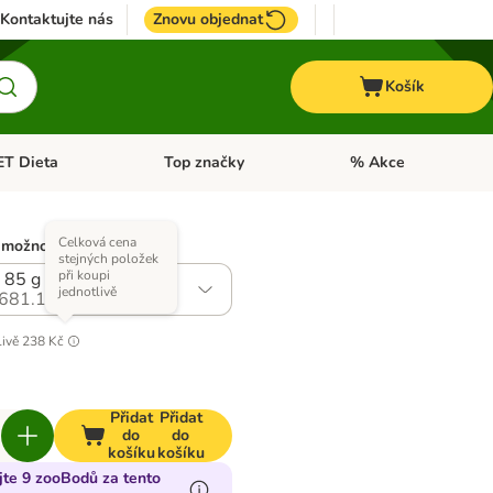
Kontaktujte nás
Znovu objednat
Košík
ET Dieta
Top značky
% Akce
t menu: Koně
Otevřít menu: + VET Dieta
Otevřít menu: Top znač
Celková cena
 možností)
stejných položek
při koupi
 85 g s kuřecím
jednotlivě
681.10
livě
238 Kč
Přidat
Přidat
do
do
košíku
košíku
jte 9 zooBodů za tento