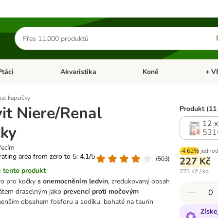
Hledat
produkty
Ptáci
Akvaristika
Koně
+ V
vřít menu: Malá zvířata
Otevřít menu: Ptáci
Otevřít menu: Akvaristika
Otevří
nal kapsičky
it Niere/Renal
Produkt (11
12 x
čky
531
řecím
-4.62%
jednot
 rating area from zero to 5: 4.1/5
(
503
)
227 Kč
 tento produkt
223 Kč / kg
vo pro kočky
s onemocněním ledvin
, zredukovaný obsah
trátem draselným jako
prevencí proti močovým
menším obsahem fosforu a sodíku, bohaté na taurin
Získe