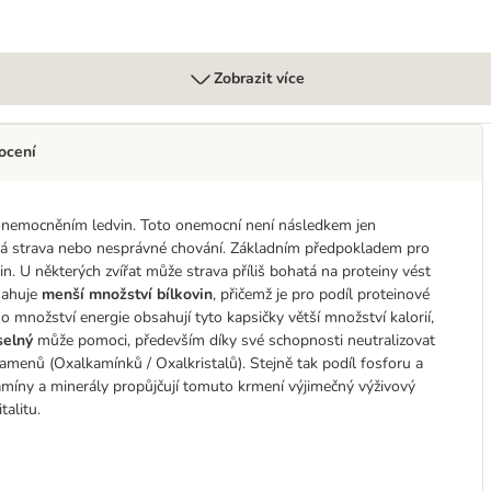
Zobrazit více
ocení
í onemocněním ledvin. Toto onemocní není následkem jen
špatná strava nebo nesprávné chování. Základním předpokladem pro
n. U některých zvířat může strava příliš bohatá na proteiny vést
sahuje
menší množství bílkovin
, přičemž je pro podíl proteinové
o množství energie obsahují tyto kapsičky větší množství kalorií,
selný
může pomoci, především díky své schopnosti neutralizovat
menů (Oxalkamínků / Oxalkristalů). Stejně tak podíl fosforu a
tamíny a minerály propůjčují tomuto krmení výjimečný výživový
talitu.