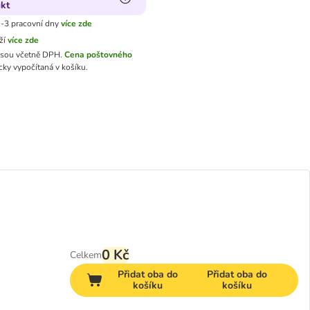
kt
-3 pracovní dny
více zde
ží
více zde
jsou včetně DPH.
Cena poštovného
ky vypočítaná v košíku.
0 Kč
Celkem
Přidat oba do
Přidat oba do
košíku
košíku