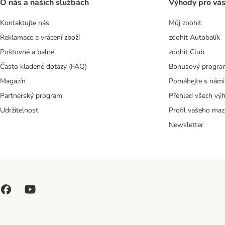
O nás a našich službách
Výhody pro vá
Kontaktujte nás
Můj zoohit
Reklamace a vrácení zboží
zoohit Autobalík
Poštovné a balné
zoohit Club
Často kladené dotazy (FAQ)
Bonusový progra
Magazín
Pomáhejte s námi
Partnerský program
Přehled všech vý
Udržitelnost
Profil vašeho maz
Newsletter