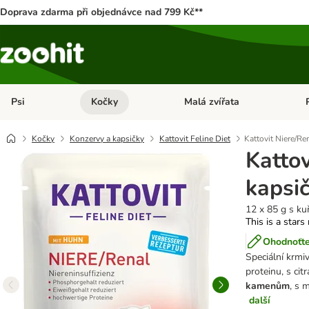
Doprava zdarma při objednávce nad 799 Kč**
Psi
Kočky
Malá zvířata
Otevřít menu: Psi
Otevřít menu: Kočky
Ote
Kočky
Konzervy a kapsičky
Kattovit Feline Diet
Kattovit Niere/Re
Kattov
kapsi
12 x 85 g s ku
This is a stars
Ohodnoťte
Speciální krmi
proteinu, s ci
kamenům
, s 
další