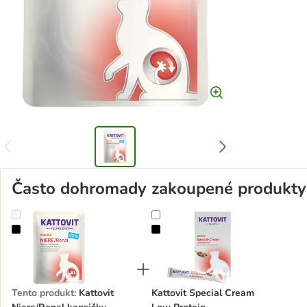
Často dohromady zakoupené produkty
Kattovit Niere/Renal kapsičky
Kattovit Special Cream Low Prote
Tento produkt
:
Kattovit
Kattovit Special Cream