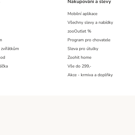
s
Nakupování a slevy
Mobilní aplikace
Všechny slevy a nabídky
zooOutlet %
m
Program pro chovatele
 zvířátkům
Sleva pro útulky
hod
Zoohit home
líčka
Vše do 299,-
Akce - krmiva a doplňky