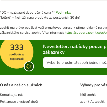
*DC = nezávazně doporučená cena **
Podmínky.
"běžně" = Nejnižší cena produktu za posledních 30 dní.
zoohit má právo používat vaši e-mailovou adresu k přímé reklamě na své
zákaznického servisu zoohit. Více informací:
https://support.zoohit.cz/cs
333
Newsletter: nabídky pouze p
zákazníky
zooBodů za
registraci!
Vyberte prosím alespoň jednu mož
O nás a našich službách
Výhody pro vá
Kontaktujte nás
Můj zoohit
Reklamace a vrácení zboží
zoohit Autobalík