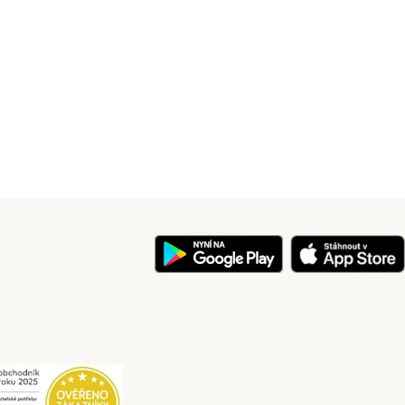
y
Security
Security