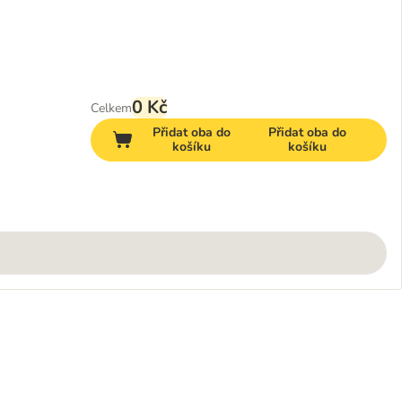
0 Kč
Celkem
Přidat oba do
Přidat oba do
košíku
košíku