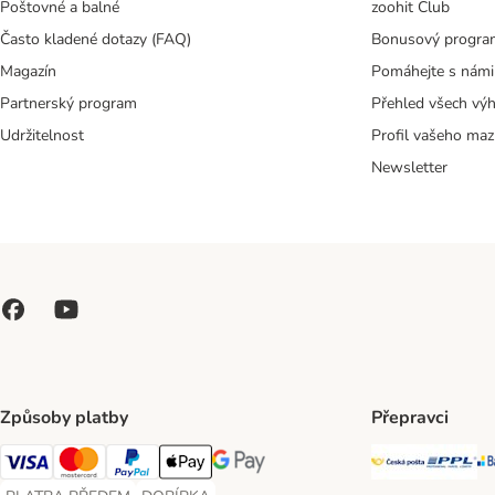
Poštovné a balné
zoohit Club
Často kladené dotazy (FAQ)
Bonusový progra
Magazín
Pomáhejte s námi
Partnerský program
Přehled všech vý
Udržitelnost
Profil vašeho maz
Newsletter
Způsoby platby
Přepravci
Česká poš
PP
Visa Payment Method
Mastercard Payment Method
PayPal Payment Method
Apple pay Payment Method
GooglePay Payment Method