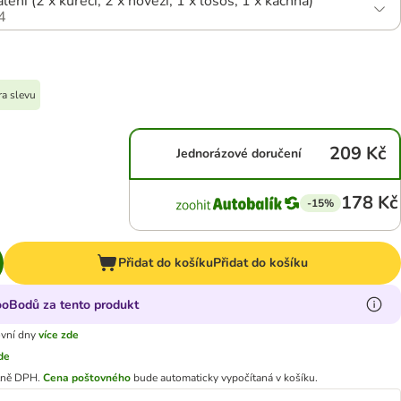
ení (2 x kuřecí, 2 x hovězí, 1 x losos, 1 x kachna)
4
ra slevu
209 Kč
Jednorázové doručení
178 Kč
-15%
Přidat do košíku
Přidat do košíku
zooBodů za tento produkt
ovní dny
více zde
zde
tně DPH.
Cena poštovného
bude automaticky vypočítaná v košíku.