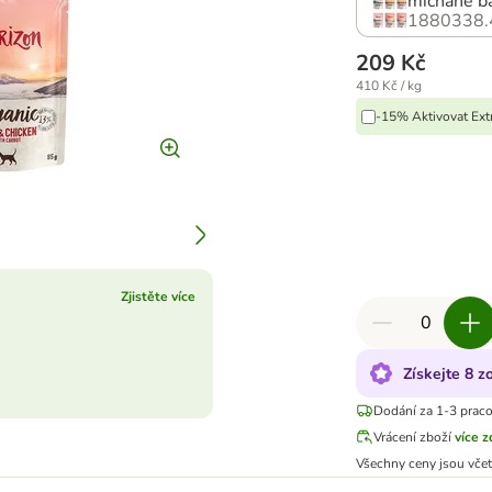
míchané bal
1880338.
209 Kč
410 Kč / kg
-15% Aktivovat Ext
Zjistěte více
Získejte 8 
Dodání za 1-3 prac
Vrácení zboží
více 
Všechny ceny jsou vče