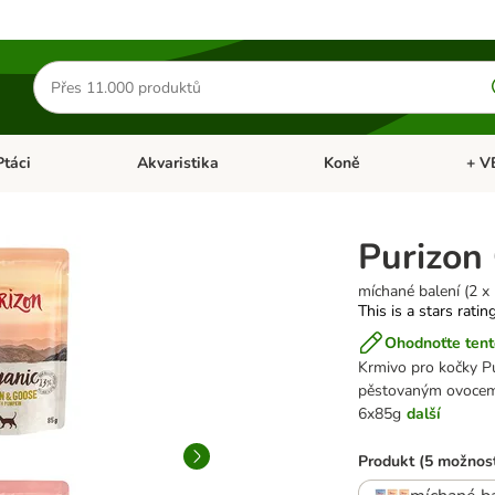
Hledat
produkty
Ptáci
Akvaristika
Koně
+ V
vřít menu: Malá zvířata
Otevřít menu: Ptáci
Otevřít menu: Akvaristika
Otevří
Purizon 
míchané balení (2 x 
This is a stars ratin
Ohodnoťte tent
Krmivo pro kočky Pu
pěstovaným ovocem a
6x85g
další
Produkt (5 možnost