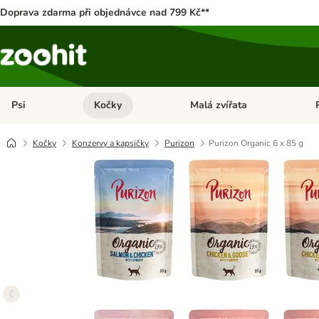
Doprava zdarma při objednávce nad 799 Kč**
Psi
Kočky
Malá zvířata
Otevřít menu: Psi
Otevřít menu: Kočky
Ote
Kočky
Konzervy a kapsičky
Purizon
Purizon Organic 6 x 85 g