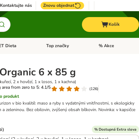
Kontaktujte nás
Znovu objednat
Košík
ET Dieta
Top značky
% Akce
t menu: Koně
Otevřít menu: + VET Dieta
Otevřít menu: Top znač
Organic 6 x 85 g
kuřecí, 2 x hovězí, 1 x losos, 1 x kachna)
g area from zero to 5: 4.1/5
(
126
)
o produkt
rizon v bio kvalitě: maso a ryby s vydatnými vnitřnostmi, s ekologicky
 zeleninou. Bez obilovin, zvýšený obsah bílkovin. Novinka: v kapsičce
í)
% Dostupná Extra sleva