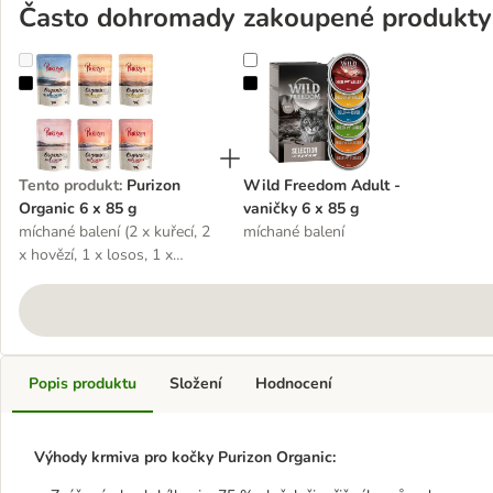
Často dohromady zakoupené produkty
Purizon Organic 6 x 85 g
Wild Freedom Adult - vaničky 6 x
Tento produkt
:
Purizon
Wild Freedom Adult -
Organic 6 x 85 g
vaničky 6 x 85 g
míchané balení (2 x kuřecí, 2
míchané balení
x hovězí, 1 x losos, 1 x
kachna)
Popis produktu
Složení
Hodnocení
Výhody krmiva pro kočky Purizon Organic: