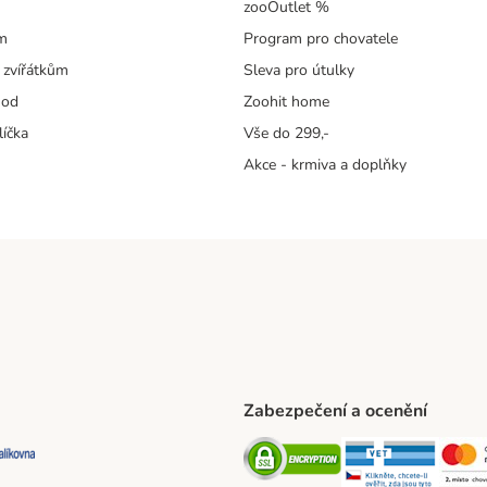
zooOutlet %
m
Program pro chovatele
 zvířátkům
Sleva pro útulky
hod
Zoohit home
líčka
Vše do 299,-
Akce - krmiva a doplňky
Zabezpečení a ocenění
ta Shipping Method
L Shipping Method
Balíkovna Shipping Method
Security
Securit