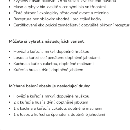
Zvýšený obsah bílkovin: 75 % složek živočišného původu
Maso a ryby v bio kvalitě s cennými bio vnitřnostmi
Čistě přírodní: ekologicky pěstované ovoce a zelenina
Receptura bez obilovin: vhodné i pro citlivé kočky
Certifikované ekologické zemědělství: obzvláště přírodní receptur
Můžete si vybrat z následujících variant
:
Hovězí a kuřecí s mrkví, doplněné hruškou.
Losos a kuřecí se špenátem: doplněné jahodami.
Kachna a kuře s cuketou, doplněné malinami
Kuřecí a husa s dýní, doplněné jablkem
Míchané balení obsahuje následující druhy:
Hovězí a kuřecí s mrkví, doplněné hruškou.
2 x kuřecí a husí s dýní, doplněné jablkem
1 x kachna a kuřecí s cuketou, doplněné malinami
1 x losos a kuřecí se špenátem: doplněné jahodami