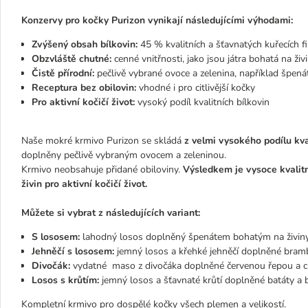
Konzervy pro kočky Purizon vynikají následujícími výhodami:
Zvýšený obsah bílkovin:
45 % kvalitních a šťavnatých kuřecích fi
Obzvláště chutné:
cenné vnitřnosti, jako jsou játra bohatá na živ
Čistě přírodní:
pečlivě vybrané ovoce a zelenina, například špená
Receptura bez obilovin:
vhodné i pro citlivější kočky
Pro aktivní kočičí život:
vysoký podíl kvalitních bílkovin
Naše mokré krmivo Purizon se skládá
z velmi vysokého podílu kval
doplněny pečlivě vybraným ovocem a zeleninou.
Krmivo neobsahuje přidané obiloviny.
Výsledkem je vysoce kvalit
živin pro aktivní kočičí život.
Můžete si vybrat z následujících variant:
S lososem:
lahodný losos doplněný špenátem bohatým na živin
Jehněčí s lososem:
jemný losos a křehké jehněčí doplněné bram
Divočák:
vydatné maso z divočáka doplněné červenou řepou a 
Losos s krůtím:
jemný losos a šťavnaté krůtí doplněné batáty a 
Kompletní krmivo pro dospělé kočky všech plemen a velikostí.