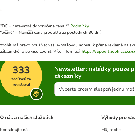
*DC = nezávazně doporučená cena **
Podmínky.
"běžně" = Nejnižší cena produktu za posledních 30 dní.
zoohit má právo používat vaši e-mailovou adresu k přímé reklamě na své
zákaznického servisu zoohit. Více informací:
https://support.zoohit.cz/cs
333
Newsletter: nabídky pouze p
zákazníky
zooBodů za
registraci!
Vyberte prosím alespoň jednu mož
O nás a našich službách
Výhody pro vá
Kontaktujte nás
Můj zoohit