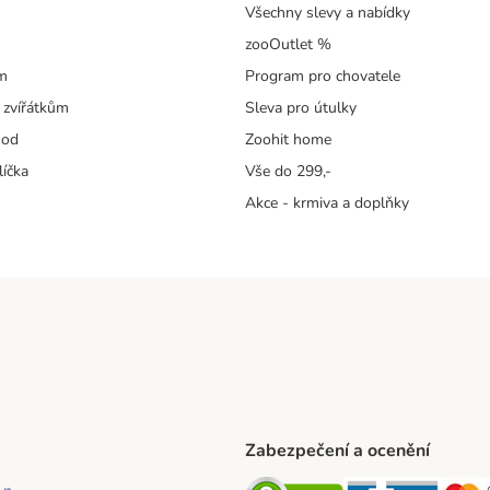
Všechny slevy a nabídky
zooOutlet %
m
Program pro chovatele
 zvířátkům
Sleva pro útulky
hod
Zoohit home
líčka
Vše do 299,-
Akce - krmiva a doplňky
Zabezpečení a ocenění
ta Shipping Method
L Shipping Method
Balíkovna Shipping Method
Security
Securit