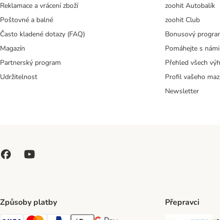
Reklamace a vrácení zboží
zoohit Autobalík
Poštovné a balné
zoohit Club
Často kladené dotazy (FAQ)
Bonusový progra
Magazín
Pomáhejte s námi
Partnerský program
Přehled všech vý
Udržitelnost
Profil vašeho maz
Newsletter
Způsoby platby
Přepravci
Česká poš
PP