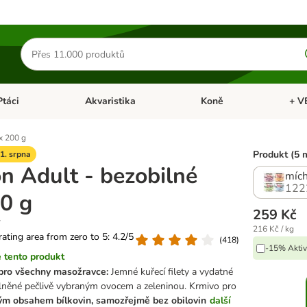
Hledat
produkty
Ptáci
Akvaristika
Koně
+ V
vřít menu: Malá zvířata
Otevřít menu: Ptáci
Otevřít menu: Akvaristika
Otevří
x 200 g
Produkt (5 
1. srpna
n Adult - bezobilné
mích
122
00 g
259 Kč
216 Kč / kg
 rating area from zero to 5: 4.2/5
(
418
)
-15% Aktiv
 tento produkt
 pro všechny masožravce:
Jemné kuřecí filety a vydatné
plněné pečlivě vybraným ovocem a zeleninou.
Krmivo pro
m obsahem bílkovin, samozřejmě bez obilovin
další