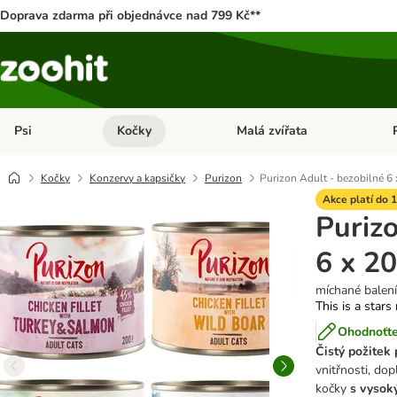
Doprava zdarma při objednávce nad 799 Kč**
Psi
Kočky
Malá zvířata
Otevřít menu: Psi
Otevřít menu: Kočky
Ote
Kočky
Konzervy a kapsičky
Purizon
Purizon Adult - bezobilné 6 
Akce platí do 1
Purizo
6 x 2
míchané balení
This is a stars
Ohodnoťte
Čistý požitek
vnitřnosti, do
kočky
s vysoký