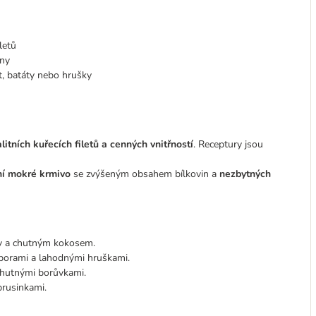
letů
iny
t, batáty nebo hrušky
itních kuřecích filetů a cenných vnitřností
. Receptury jsou
ní mokré krmivo
se zvýšeným obsahem bílkovin a
nezbytných
y a chutným kokosem.
borami a lahodnými hruškami.
chutnými borůvkami.
brusinkami.