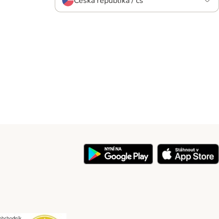
Česká republika / cs
y
Security
Security