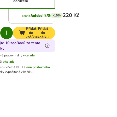
doručení
220 Kč
-15%
Přidat
Přidat
do
do
košíku
košíku
jte 10 zooBodů za tento
kt
-3 pracovní dny
více zde
ží
více zde
jsou včetně DPH.
Cena poštovného
ky vypočítaná v košíku.