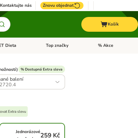
Kontaktujte nás
Znovu objednat
Košík
ET Dieta
Top značky
% Akce
t menu: Koně
Otevřít menu: + VET Dieta
Otevřít menu: Top znač
možností)
% Dostupná Extra sleva
ané balení
2720.4
ovat Extra slevu
Jednorázové
259 Kč