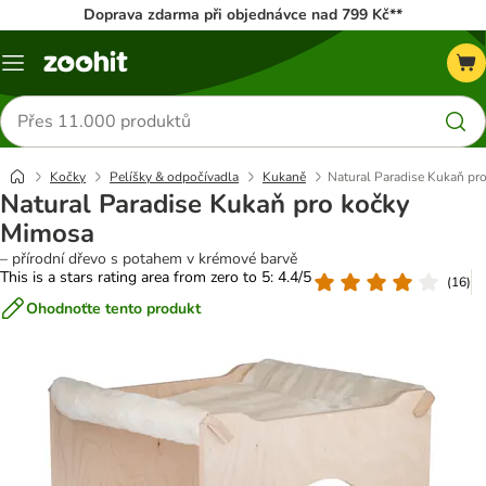
Doprava zdarma při objednávce nad 799 Kč**
Menu
Hledat
produkty
Kočky
Pelíšky & odpočívadla
Kukaně
Natural Paradise Kukaň pr
Natural Paradise Kukaň pro kočky
Mimosa
– přírodní dřevo s potahem v krémové barvě
This is a stars rating area from zero to 5: 4.4/5
(
16
)
Ohodnoťte tento produkt