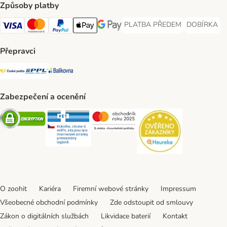
Způsoby platby
PLATBA PŘEDEM
DOBÍRKA
PLATBA PŘEDEM Payment Met
DOBÍRKA Pa
Visa Payment Method
Mastercard Payment Method
PayPal Payment Method
Apple pay Payment Method
GooglePay Payment Method
Přepravci
Česká pošta Shipping Method
PPL Shipping Method
Balíkovna Shipping Method
Zabezpečení a ocenění
Security
Security
Security
Security
O zoohit
Kariéra
Firemní webové stránky
Impressum
Všeobecné obchodní podmínky
Zde odstoupit od smlouvy
Zákon o digitálních službách
Likvidace baterií
Kontakt