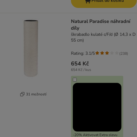
Přidat do košíku
Natural Paradise náhradní
díly
škrabadlo kulaté c/F/d (Ø 14,3 x D
55 cm)
Rating: 3.1/5
(
238
)
654 Kč
654 Kč / kus
31 možností
-20% Aktivovat Extra slevu