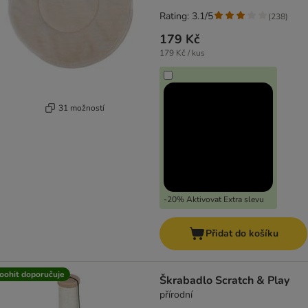
Rating: 3.1/5
(
238
)
179 Kč
179 Kč / kus
31 možností
-20% Aktivovat Extra slevu
Přidat do košíku
oohit doporučuje
Škrabadlo Scratch & Play
přírodní