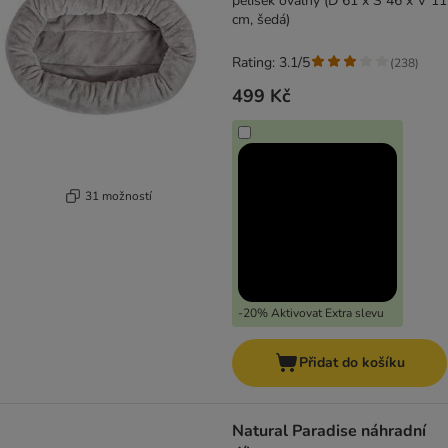
pelíšek oválný (D 61 x Š 46 x V 11
cm, šedá)
Rating: 3.1/5
(
238
)
499 Kč
31 možností
-20% Aktivovat Extra slevu
Přidat do košíku
Natural Paradise náhradní