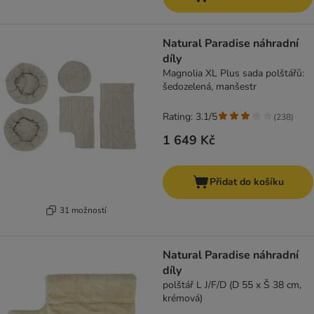
Natural Paradise náhradní
díly
Magnolia XL Plus sada polštářů:
šedozelená, manšestr
Rating: 3.1/5
(
238
)
1 649 Kč
Přidat do košíku
31 možností
Natural Paradise náhradní
díly
polštář L J/F/D (D 55 x Š 38 cm,
krémová)