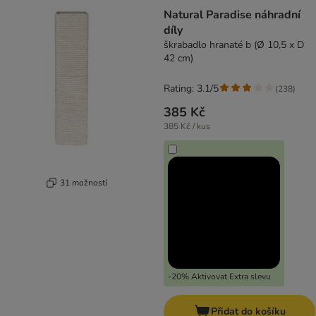
Natural Paradise náhradní
díly
škrabadlo hranaté b (Ø 10,5 x D
42 cm)
Rating: 3.1/5
(
238
)
385 Kč
385 Kč / kus
31 možností
-20% Aktivovat Extra slevu
Přidat do košíku