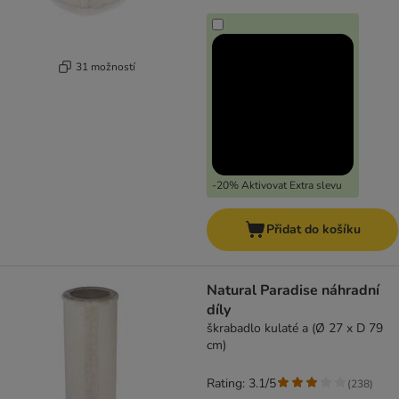
31 možností
-20% Aktivovat Extra slevu
Přidat do košíku
Natural Paradise náhradní
díly
škrabadlo kulaté a (Ø 27 x D 79
cm)
Rating: 3.1/5
(
238
)