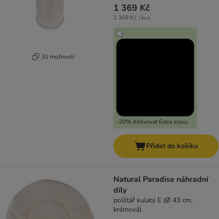
1 369 Kč
1 369 Kč / kus
31 možností
-20% Aktivovat Extra slevu
Přidat do košíku
Natural Paradise náhradní
díly
polštář kulatý E (Ø 43 cm,
krémová)