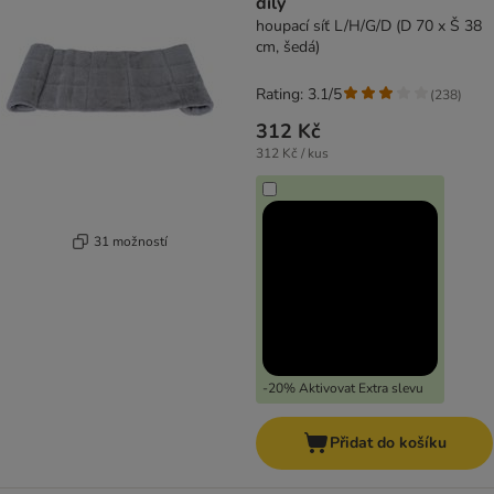
díly
houpací síť L/H/G/D (D 70 x Š 38
cm, šedá)
Rating: 3.1/5
(
238
)
312 Kč
312 Kč / kus
31 možností
-20% Aktivovat Extra slevu
Přidat do košíku