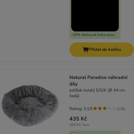
-20% Aktivovat Extra slevu
Přidat do košíku
Natural Paradise náhradní
díly
pelíšek kulatý E/G/K (Ø 44 cm,
šedá)
Rating: 3.1/5
(
238
)
435 Kč
435 Kč / kus