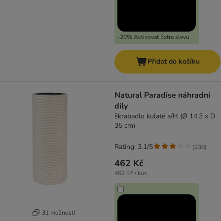
-20% Aktivovat Extra slevu
Přidat do košíku
Natural Paradise náhradní
díly
škrabadlo kulaté a/H (Ø 14,3 x D
35 cm)
Rating: 3.1/5
(
238
)
462 Kč
462 Kč / kus
31 možností