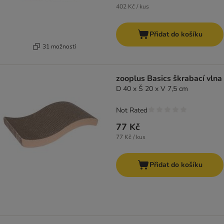
402 Kč / kus
Přidat do košíku
31 možností
zooplus Basics škrabací vlna
D 40 x Š 20 x V 7,5 cm
Not Rated
77 Kč
77 Kč / kus
Přidat do košíku