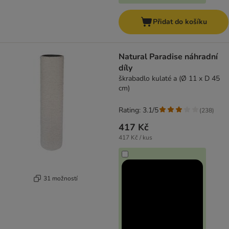
Přidat do košíku
Natural Paradise náhradní
díly
škrabadlo kulaté a (Ø 11 x D 45
cm)
Rating: 3.1/5
(
238
)
417 Kč
417 Kč / kus
31 možností