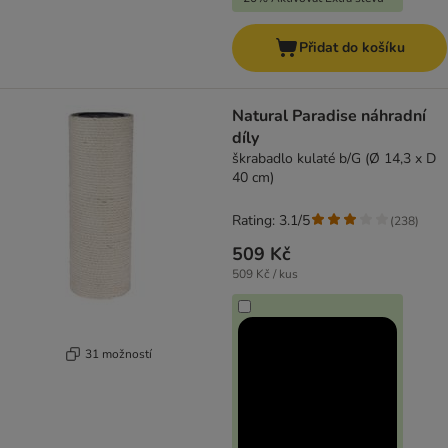
Přidat do košíku
Natural Paradise náhradní
díly
škrabadlo kulaté b/G (Ø 14,3 x D
40 cm)
Rating: 3.1/5
(
238
)
509 Kč
509 Kč / kus
31 možností