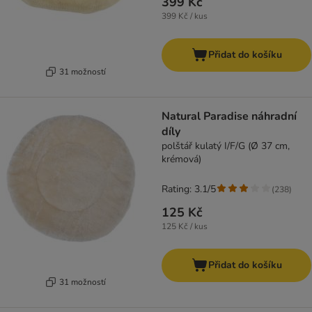
399 Kč
399 Kč / kus
Přidat do košíku
31 možností
Natural Paradise náhradní
díly
polštář kulatý I/F/G (Ø 37 cm,
krémová)
Rating: 3.1/5
(
238
)
125 Kč
125 Kč / kus
Přidat do košíku
31 možností