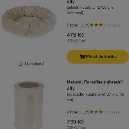
díly
pelíšek kulatý D (Ø 50 cm,
krémová)
Rating: 3.1/5
(
238
)
475 Kč
475 Kč / kus
Přidat do košíku
31 možností
Natural Paradise náhradní
díly
škrabadlo kulaté b (Ø 27 x D 40
cm)
Rating: 3.1/5
(
238
)
739 Kč
739 Kč / kus