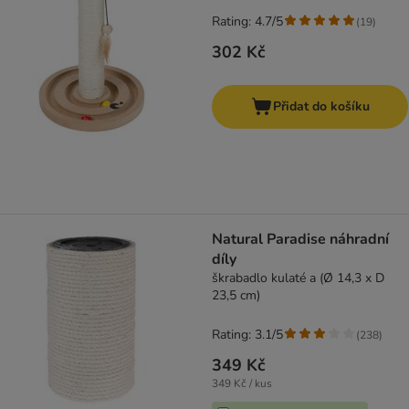
Rating: 4.7/5
(
19
)
302 Kč
Přidat do košíku
Natural Paradise náhradní
díly
škrabadlo kulaté a (Ø 14,3 x D
23,5 cm)
Rating: 3.1/5
(
238
)
349 Kč
349 Kč / kus