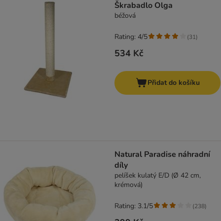
Škrabadlo Olga
béžová
Rating: 4/5
(
31
)
534 Kč
Přidat do košíku
Natural Paradise náhradní
díly
pelíšek kulatý E/D (Ø 42 cm,
krémová)
Rating: 3.1/5
(
238
)