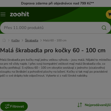
Doprava zdarma při objednávce nad 799 Kč**
Menu
Hledat
produkty
Kočky
Škrabadla
Malá 60 - 100 cm
Malá škrabadla pro kočky 60 - 100 cm
Malá škrabadla pro kočky mají jednu velkou výhodu – jsou malá. Nějaké to místečko
se pro ně vždy najde. I přes svoji kompaktní velikost mají malá škrabadla vše, co
kočky potřebují. S výškou 60 – 100 cm obvykle sestávají z jednoho (sisalového)
sloupku na škrábání a pohodlné plochy na ležení. Kočky si tak mají po pravidelné
péči o své drápky kde odpočinout. Vyberte si z naší široké nabídky.
Nejprodávanější
Filtrovat