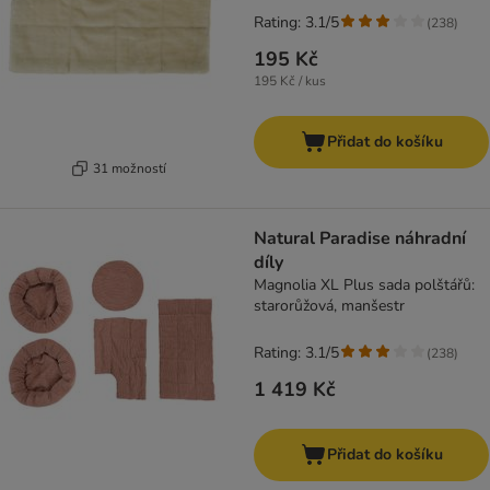
Rating: 3.1/5
(
238
)
195 Kč
195 Kč / kus
Přidat do košíku
31 možností
Natural Paradise náhradní
díly
Magnolia XL Plus sada polštářů:
starorůžová, manšestr
Rating: 3.1/5
(
238
)
1 419 Kč
Přidat do košíku