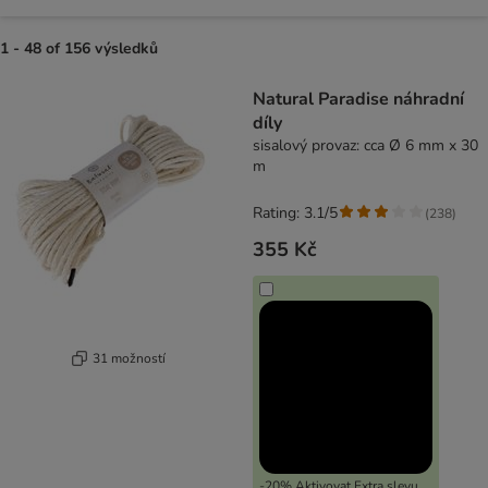
1 - 48 of 156 výsledků
product items have been changed
Natural Paradise náhradní
díly
sisalový provaz: cca Ø 6 mm x 30
m
Rating: 3.1/5
(
238
)
355 Kč
31 možností
-20% Aktivovat Extra slevu