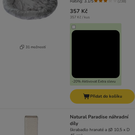
Rating: 3.1/5
(
238
)
357 Kč
357 Kč / kus
31 možností
-20% Aktivovat Extra slevu
Přidat do košíku
Natural Paradise náhradní
díly
škrabadlo hranaté a (Ø 10,5 x D