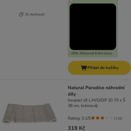
31 možností
-20% Aktivovat Extra slevu
Přidat do košíku
Natural Paradise náhradní
díly
houpací síť L/H/G/D/F (D 70 x Š
38 cm, krémová)
Rating: 3.1/5
(
238
)
319 Kč