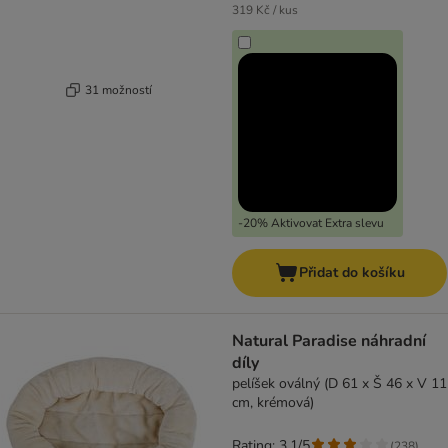
319 Kč / kus
31 možností
-20% Aktivovat Extra slevu
Přidat do košíku
Natural Paradise náhradní
díly
pelíšek oválný (D 61 x Š 46 x V 11
cm, krémová)
Rating: 3.1/5
(
238
)