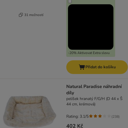
31 možností
-20% Aktivovat Extra slevu
Přidat do košíku
Natural Paradise náhradní
díly
pelíšek hranatý F/G/H (D 44 x Š
44 cm, krémová)
Rating: 3.1/5
(
238
)
402 Kč