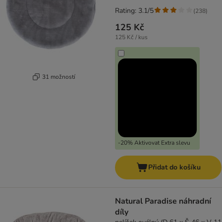
Rating: 3.1/5
(
238
)
125 Kč
125 Kč / kus
31 možností
-20% Aktivovat Extra slevu
Přidat do košíku
Natural Paradise náhradní
díly