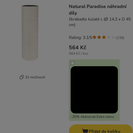
Natural Paradise náhradní
díly
škrabadlo kulaté c (Ø 14,3 x D 45
cm)
Rating: 3.1/5
(
238
)
564 Kč
564 Kč / kus
31 možností
-20% Aktivovat Extra slevu
Přidat do košíku