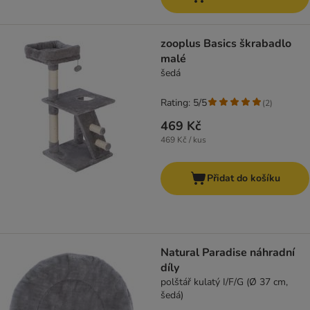
zooplus Basics škrabadlo
malé
šedá
Rating: 5/5
(
2
)
469 Kč
469 Kč / kus
Přidat do košíku
Natural Paradise náhradní
díly
polštář kulatý I/F/G (Ø 37 cm,
šedá)