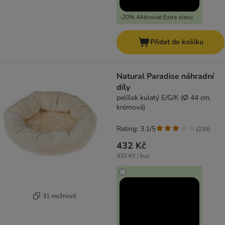
-20% Aktivovat Extra slevu
Přidat do košíku
Natural Paradise náhradní
díly
pelíšek kulatý E/G/K (Ø 44 cm,
krémová)
Rating: 3.1/5
(
238
)
432 Kč
432 Kč / kus
31 možností