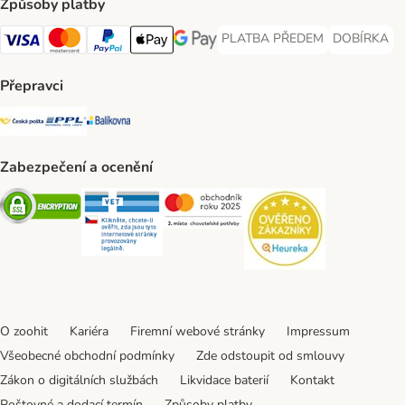
Způsoby platby
PLATBA PŘEDEM
DOBÍRKA
PLATBA PŘEDEM Payment Met
DOBÍRKA Pa
Visa Payment Method
Mastercard Payment Method
PayPal Payment Method
Apple pay Payment Method
GooglePay Payment Method
Přepravci
Česká pošta Shipping Method
PPL Shipping Method
Balíkovna Shipping Method
Zabezpečení a ocenění
Security
Security
Security
Security
O zoohit
Kariéra
Firemní webové stránky
Impressum
Všeobecné obchodní podmínky
Zde odstoupit od smlouvy
Zákon o digitálních službách
Likvidace baterií
Kontakt
Poštovné a dodací termín
Způsoby platby