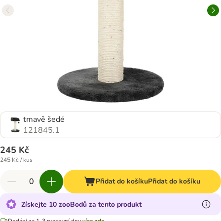
tmavě šedé
121845.1
245 Kč
245 Kč / kus
Přidat do košíku
Přidat do košíku
Získejte 10 zooBodů za tento produkt
Dodání za 1-3 pracovní dny
více zde