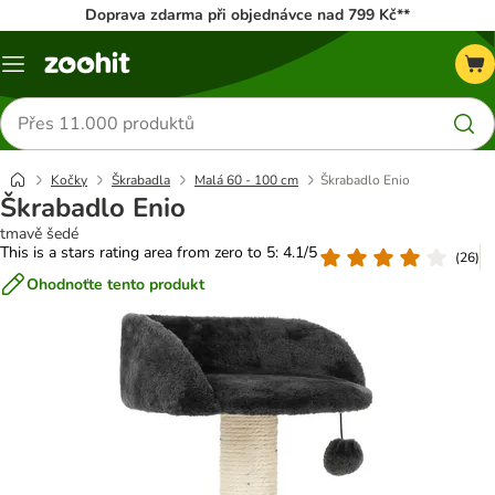
Doprava zdarma při objednávce nad 799 Kč**
Menu
Hledat
produkty
Kočky
Škrabadla
Malá 60 - 100 cm
Škrabadlo Enio
Škrabadlo Enio
tmavě šedé
This is a stars rating area from zero to 5: 4.1/5
(
26
)
Ohodnoťte tento produkt