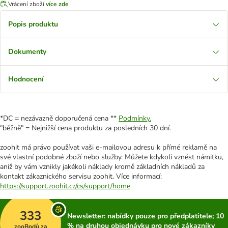
Vrácení zboží
více zde
Popis produktu
Dokumenty
Hodnocení
*DC = nezávazně doporučená cena **
Podmínky.
"běžně" = Nejnižší cena produktu za posledních 30 dní.
zoohit má právo používat vaši e-mailovou adresu k přímé reklamě na
své vlastní podobné zboží nebo služby. Můžete kdykoli vznést námitku,
aniž by vám vznikly jakékoli náklady kromě základních nákladů za
kontakt zákaznického servisu zoohit. Více informací:
https://support.zoohit.cz/cs/support/home
333
Newsletter: nabídky pouze pro předplatitele; 10
% na druhou objednávku pro nové zákazníky
zooBodů za