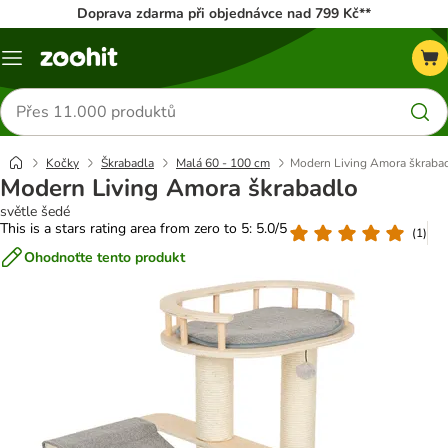
Doprava zdarma při objednávce nad 799 Kč**
Menu
Hledat
produkty
Kočky
Škrabadla
Malá 60 - 100 cm
Modern Living Amora škraba
Modern Living Amora škrabadlo
světle šedé
This is a stars rating area from zero to 5: 5.0/5
(
1
)
Ohodnoťte tento produkt