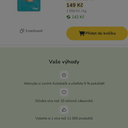
149 Kč
1 656 Kč / kg
142 Kč
3 možností
Přidat do košíku
Vaše výhody
Aktivujte si zoohit Autobalík a ušetřete 5 % pokaždé!
Důvěra více než 10 milionů zákazníků
Vyberte si z více než 11 000 produktů