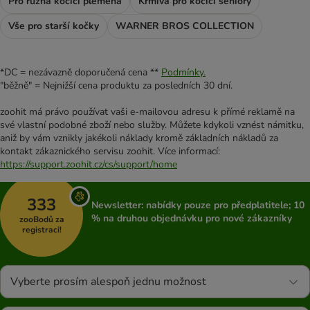
Pro různá kočičí plemena
Krmiva pro kočičí seniory
Vše pro starší kočky
WARNER BROS COLLECTION
*DC = nezávazně doporučená cena **
Podmínky.
"běžně" = Nejnižší cena produktu za posledních 30 dní.
zoohit má právo používat vaši e-mailovou adresu k přímé reklamě na
své vlastní podobné zboží nebo služby. Můžete kdykoli vznést námitku,
aniž by vám vznikly jakékoli náklady kromě základních nákladů za
kontakt zákaznického servisu zoohit. Více informací:
https://support.zoohit.cz/cs/support/home
333
Newsletter: nabídky pouze pro předplatitele; 10
% na druhou objednávku pro nové zákazníky
zooBodů za
registraci!
Vyberte prosím alespoň jednu možnost