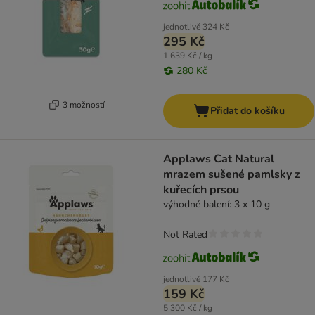
jednotlivě
324 Kč
295 Kč
1 639 Kč / kg
280 Kč
3 možností
Přidat do košíku
Applaws Cat Natural
mrazem sušené pamlsky z
kuřecích prsou
výhodné balení: 3 x 10 g
Not Rated
jednotlivě
177 Kč
159 Kč
5 300 Kč / kg