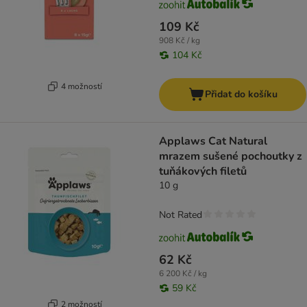
109 Kč
908 Kč / kg
104 Kč
4 možností
Přidat do košíku
Applaws Cat Natural
mrazem sušené pochoutky z
tuňákových filetů
10 g
Not Rated
62 Kč
6 200 Kč / kg
59 Kč
2 možností