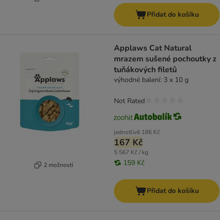
Přidat do košíku
Applaws Cat Natural
mrazem sušené pochoutky z
tuňákových filetů
výhodné balení: 3 x 10 g
Not Rated
jednotlivě
186 Kč
167 Kč
5 567 Kč / kg
159 Kč
2 možností
Přidat do košíku