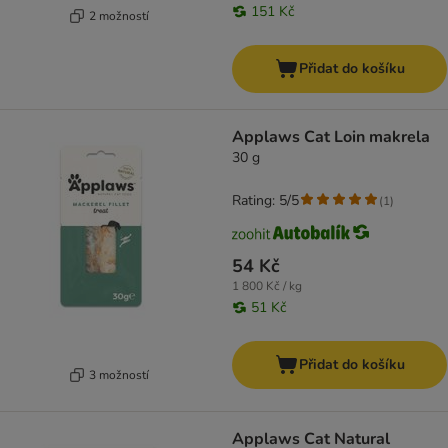
151 Kč
2 možností
Přidat do košíku
Applaws Cat Loin makrela
30 g
Rating: 5/5
(
1
)
54 Kč
1 800 Kč / kg
51 Kč
Přidat do košíku
3 možností
Applaws Cat Natural