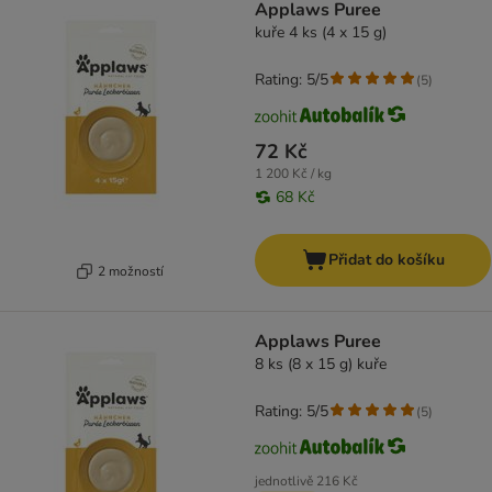
Applaws Puree
kuře 4 ks (4 x 15 g)
Rating: 5/5
(
5
)
72 Kč
1 200 Kč / kg
68 Kč
Přidat do košíku
2 možností
Applaws Puree
8 ks (8 x 15 g) kuře
Rating: 5/5
(
5
)
jednotlivě
216 Kč