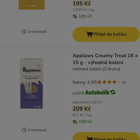
195 Kč
1 625 Kč / kg
185 Kč
2 možností
Přidat do košíku
Applaws Creamy Treat 16 x
15 g - výhodné balení
míchané balení (3 druhy)
Rating: 4.3/5
(
8
)
jednotlivě
218 Kč
209 Kč
871 Kč / kg
199 Kč
4 možností
Přidat do košíku