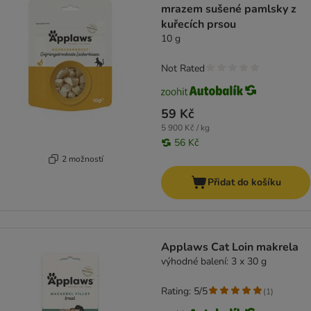
mrazem sušené pamlsky z
kuřecích prsou
10 g
Not Rated
59 Kč
5 900 Kč / kg
56 Kč
2 možností
Přidat do košíku
Applaws Cat Loin makrela
výhodné balení: 3 x 30 g
Rating: 5/5
(
1
)