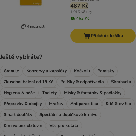
487 Kč
1 015 Kč / kg
463 Kč
4 možností
Přidat do košíku
Ještě vybíráte?
Granule
Konzervy a kapsičky
Kočkolit
Pamlsky
Zkušební balení od 19 Kč
Pelíšky & odpočívadla
Škrabadla
Hygiena & péče
Toalety
Misky & fontánky & podložky
Přepravky & obojky
Hračky
Antiparazitika
Sítě & dvířka
Smart doplňky
Speciální a doplňkové krmivo
Krmivo bez obilovin
Vše pro koťata