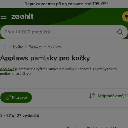
Doprava zdarma při objednávce nad 799 Kč**
Menu
Hledat
produkty
Kočky
Pamlsky
Applaws
Applaws pamlsky pro kočky
Applaws
je prémiové a výživné krmivo pro kočky v konzervě s extra vysokým
podílem masa či ryb.
Nejprodávanější
Filtrovat
1 - 27 of 27 výsledků
product items have been changed