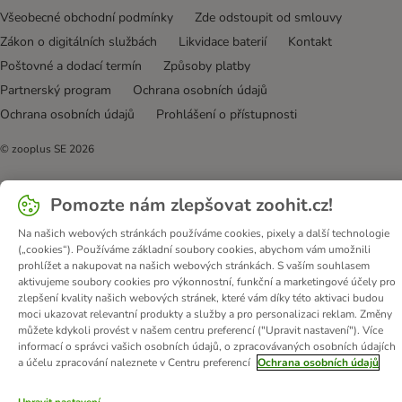
Všeobecné obchodní podmínky
Zde odstoupit od smlouvy
Zákon o digitálních službách
Likvidace baterií
Kontakt
Poštovné a dodací termín
Způsoby platby
Partnerský program
Ochrana osobních údajů
Ochrana osobních údajů
Prohlášení o přístupnosti
© zooplus SE
2026
Pomozte nám zlepšovat zoohit.cz!
Na našich webových stránkách používáme cookies, pixely a další technologie
(„cookies“). Používáme základní soubory cookies, abychom vám umožnili
prohlížet a nakupovat na našich webových stránkách. S vaším souhlasem
aktivujeme soubory cookies pro výkonnostní, funkční a marketingové účely pro
zlepšení kvality našich webových stránek, které vám díky této aktivaci budou
moci ukazovat relevantní produkty a služby a pro personalizaci reklam. Změny
můžete kdykoli provést v našem centru preferencí ("Upravit nastavení"). Více
informací o správci vašich osobních údajů, o zpracovávaných osobních údajích
a účelu zpracování naleznete v Centru preferencí
Ochrana osobních údajů