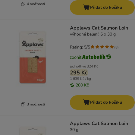
4 možností
Přidat do košíku
Applaws Cat Salmon Loin
výhodné balení: 6 x 30 g
Rating: 5/5
(
8
)
jednotlivě
324 Kč
295 Kč
1 639 Kč / kg
280 Kč
Přidat do košíku
3 možností
Applaws Cat Salmon Loin
30 g