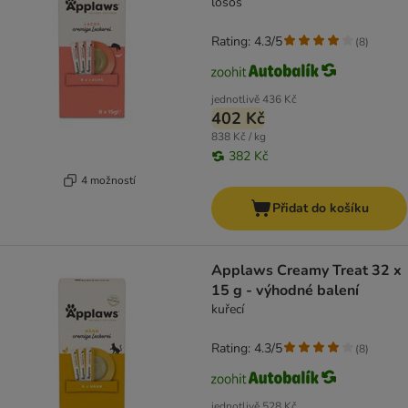
losos
Rating: 4.3/5
(
8
)
jednotlivě
436 Kč
402 Kč
838 Kč / kg
382 Kč
4 možností
Přidat do košíku
Applaws Creamy Treat 32 x
15 g - výhodné balení
kuřecí
Rating: 4.3/5
(
8
)
jednotlivě
528 Kč