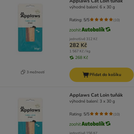
Applaws Cat Loin tuňák
výhodné balení: 6 x 30 g
Rating: 5/5
(
10
)
jednotlivě
312 Kč
282 Kč
1 567 Kč / kg
268 Kč
3 možností
Přidat do košíku
Applaws Cat Loin tuňák
výhodné balení: 3 x 30 g
Rating: 5/5
(
10
)
jednotlivě
156 Kč