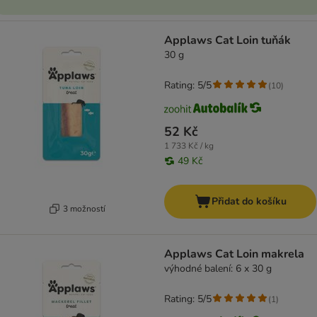
Applaws Cat Loin tuňák
30 g
Rating: 5/5
(
10
)
52 Kč
1 733 Kč / kg
49 Kč
Přidat do košíku
3 možností
Applaws Cat Loin makrela
výhodné balení: 6 x 30 g
Rating: 5/5
(
1
)