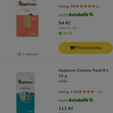
Rating: 5/5
(
8
)
54 Kč
1 800 Kč / kg
51 Kč
Přidat do košíku
3 možností
Applaws Creamy Treat 8 x
15 g
tuňák
Rating: 4.3/5
(
8
)
112 Kč