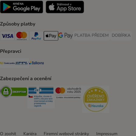
Způsoby platby
PLATBA PŘEDEM
DOBÍRKA
PLATBA PŘEDEM Payment Met
DOBÍRKA Pa
Visa Payment Method
Mastercard Payment Method
PayPal Payment Method
Apple pay Payment Method
GooglePay Payment Method
Přepravci
Česká pošta Shipping Method
PPL Shipping Method
Balíkovna Shipping Method
Zabezpečení a ocenění
Security
Security
Security
Security
O zoohit
Kariéra
Firemní webové stránky
Impressum