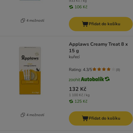
933 Kč / kg
106 Kč
4 možností
Přidat do košíku
Applaws Creamy Treat 8 x
15 g
kuřecí
Rating: 4.3/5
(
8
)
132 Kč
1 100 Kč / kg
125 Kč
4 možností
Přidat do košíku