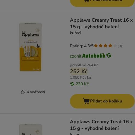
Applaws Creamy Treat 16 x
15 g - výhodné balení
kuřecí
Rating: 4.3/5
(
8
)
jednotlivě
264 Kč
252 Kč
1 050 Kč / kg
239 Kč
4 možností
Přidat do košíku
Applaws Creamy Treat 16 x
15 g - výhodné balení
losos