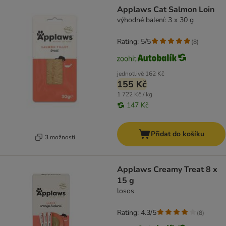
Applaws Cat Salmon Loin
výhodné balení: 3 x 30 g
Rating: 5/5
(
8
)
jednotlivě
162 Kč
155 Kč
1 722 Kč / kg
147 Kč
Přidat do košíku
3 možností
Applaws Creamy Treat 8 x
15 g
losos
Rating: 4.3/5
(
8
)