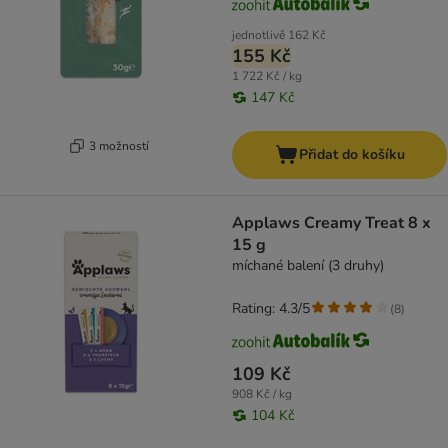
jednotlivě
162 Kč
155 Kč
1 722 Kč / kg
147 Kč
3 možností
Přidat do košíku
Applaws Creamy Treat 8 x
15 g
míchané balení (3 druhy)
Rating: 4.3/5
(
8
)
109 Kč
908 Kč / kg
104 Kč