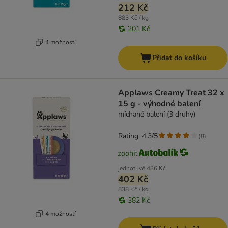
212 Kč
883 Kč / kg
201 Kč
4 možností
Přidat do košíku
Applaws Creamy Treat 32 x
15 g - výhodné balení
míchané balení (3 druhy)
Rating: 4.3/5
(
8
)
jednotlivě
436 Kč
402 Kč
838 Kč / kg
382 Kč
4 možností