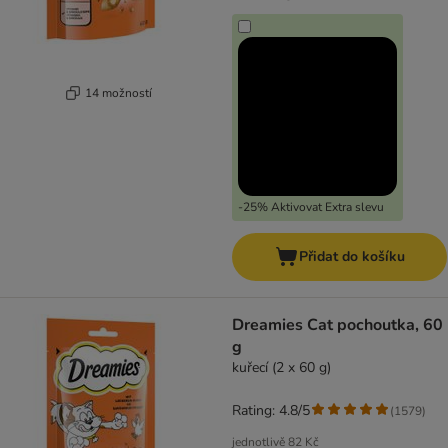
14 možností
-25% Aktivovat Extra slevu
Přidat do košíku
Dreamies Cat pochoutka, 60
g
kuřecí (2 x 60 g)
Rating: 4.8/5
(
1579
)
jednotlivě
82 Kč