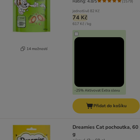
Rating: 4.8/5
(
1579
)
jednotlivě
82 Kč
74 Kč
617 Kč / kg
14 možností
-25% Aktivovat Extra slevu
Přidat do košíku
Dreamies Cat pochoutka, 60
g