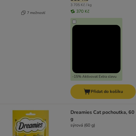
3 705 Kč / kg
370 Kč
7 možností
-15% Aktivovat Extra slevu
Přidat do košíku
Dreamies Cat pochoutka, 60
g
sýrová (60 g)