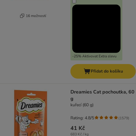
16 možností
-25% Aktivovat Extra slevu
Přidat do košíku
Dreamies Cat pochoutka, 60
g
kuřecí (60 g)
Rating: 4.8/5
(
1579
)
41 Kč
683 Kč / kg