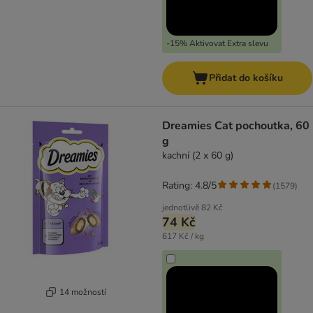
-15% Aktivovat Extra slevu
Přidat do košíku
Dreamies Cat pochoutka, 60
g
kachní (2 x 60 g)
Rating: 4.8/5
(
1579
)
jednotlivě
82 Kč
74 Kč
617 Kč / kg
14 možností