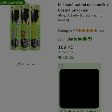
oohit doporučuje
Míchané balení na zkoušku:
Cosma Snackies
46 g, 3 druhy (kuřecí, kachní,
hovězí)
Rating: 4.6/5
(
1483
)
169 Kč
3 674 Kč / kg
161 Kč
6 možností
-15% Aktivovat Extra slevu