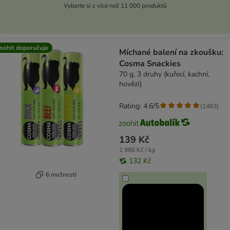
Vyberte si z více než 11 000 produktů
oohit doporučuje
Míchané balení na zkoušku:
Cosma Snackies
70 g, 3 druhy (kuřecí, kachní,
hovězí)
Rating: 4.6/5
(
1483
)
139 Kč
1 986 Kč / kg
132 Kč
6 možností