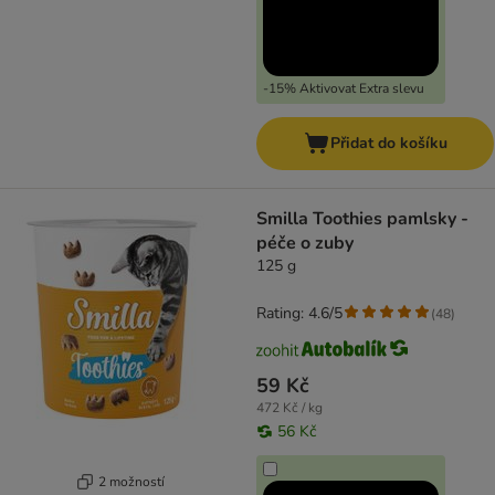
-15% Aktivovat Extra slevu
Přidat do košíku
Smilla Toothies pamlsky -
péče o zuby
125 g
Rating: 4.6/5
(
48
)
59 Kč
472 Kč / kg
56 Kč
2 možností