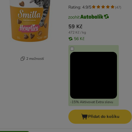
Rating: 4.9/5
(
47
)
59 Kč
472 Kč / kg
56 Kč
2 možností
-15% Aktivovat Extra slevu
Přidat do košíku