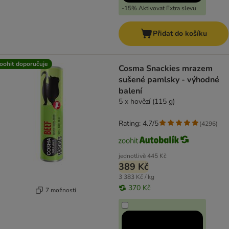
-15% Aktivovat Extra slevu
Přidat do košíku
oohit doporučuje
Cosma Snackies mrazem
sušené pamlsky - výhodné
balení
5 x hovězí (115 g)
Rating: 4.7/5
(
4296
)
jednotlivě
445 Kč
389 Kč
3 383 Kč / kg
370 Kč
7 možností