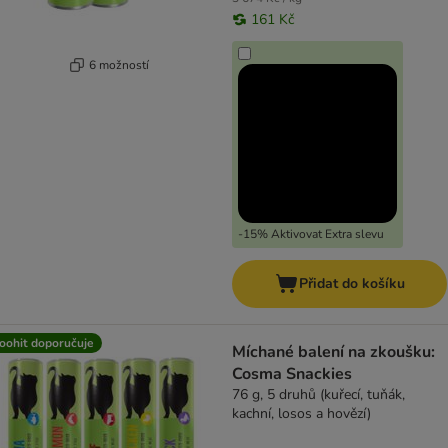
161 Kč
6 možností
-15% Aktivovat Extra slevu
Přidat do košíku
oohit doporučuje
Míchané balení na zkoušku:
Cosma Snackies
76 g, 5 druhů (kuřecí, tuňák,
kachní, losos a hovězí)