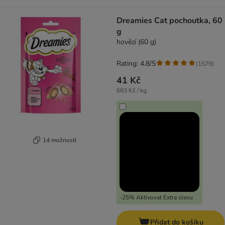
Dreamies Cat pochoutka, 60
g
hovězí (60 g)
Rating: 4.8/5
(
1579
)
41 Kč
683 Kč / kg
14 možností
-25% Aktivovat Extra slevu
Přidat do košíku