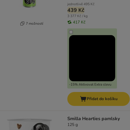
jednotlivě
495 Kč
439 Kč
3 377 Kč / kg
417 Kč
7 možností
-15% Aktivovat Extra slevu
Přidat do košíku
Smilla Hearties pamlsky
125 g