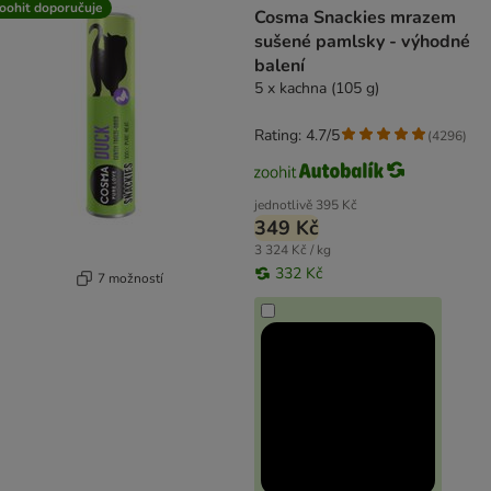
oohit doporučuje
Cosma Snackies mrazem
sušené pamlsky - výhodné
balení
5 x kachna (105 g)
Rating: 4.7/5
(
4296
)
jednotlivě
395 Kč
349 Kč
3 324 Kč / kg
332 Kč
7 možností