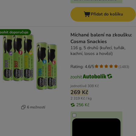
Přidat do košíku
oohit doporučuje
Míchané balení na zkoušku:
Cosma Snackies
116 g, 5 druhů (kuřecí, tuňák,
kachní, losos a hovězí)
Rating: 4.6/5
(
1483
)
jednotlivě
308 Kč
269 Kč
2 319 Kč / kg
256 Kč
6 možností