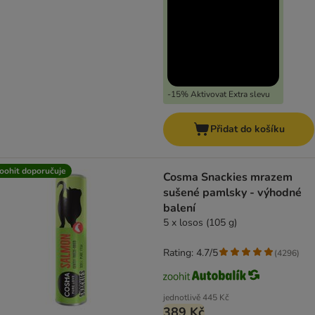
-15% Aktivovat Extra slevu
Přidat do košíku
oohit doporučuje
Cosma Snackies mrazem
sušené pamlsky - výhodné
balení
5 x losos (105 g)
Rating: 4.7/5
(
4296
)
jednotlivě
445 Kč
389 Kč