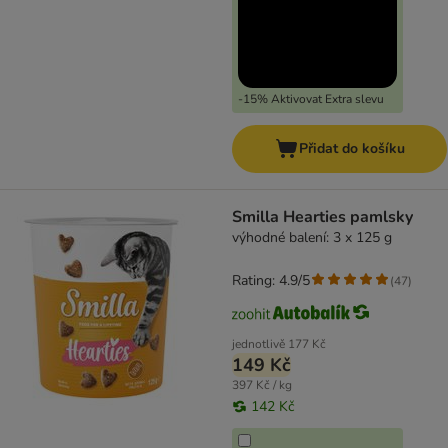
-15% Aktivovat Extra slevu
Přidat do košíku
Smilla Hearties pamlsky
výhodné balení: 3 x 125 g
Rating: 4.9/5
(
47
)
jednotlivě
177 Kč
149 Kč
397 Kč / kg
142 Kč