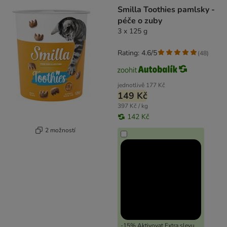
product items have been changed
Smilla Toothies pamlsky -
péče o zuby
3 x 125 g
Rating: 4.6/5
(
48
)
jednotlivě
177 Kč
149 Kč
397 Kč / kg
142 Kč
2 možností
-15% Aktivovat Extra slevu