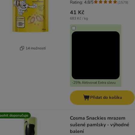
Rating: 4.8/5
(
1579
)
41 Kč
683 Kč / kg
14 možností
-25% Aktivovat Extra slevu
Přidat do košíku
oohit doporučuje
Cosma Snackies mrazem
sušené pamlsky - výhodné
balení