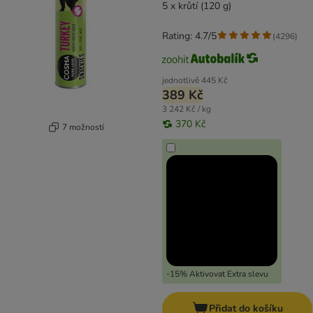
5 x krůtí (120 g)
Rating: 4.7/5
(
4296
)
jednotlivě
445 Kč
389 Kč
3 242 Kč / kg
370 Kč
7 možností
-15% Aktivovat Extra slevu
Přidat do košíku