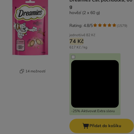
Dreamies Cat pochoutka, 60
g
hovězí (2 x 60 g)
Rating: 4.8/5
(
1579
)
jednotlivě
82 Kč
74 Kč
617 Kč / kg
14 možností
-25% Aktivovat Extra slevu
Přidat do košíku