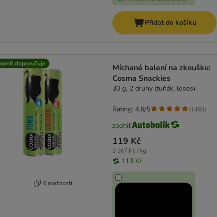
Přidat do košíku
oohit doporučuje
Míchané balení na zkoušku:
Cosma Snackies
30 g, 2 druhy (tuňák, losos)
Rating: 4.6/5
(
1483
)
119 Kč
3 967 Kč / kg
113 Kč
6 možností