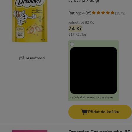
sýrová (2 x 60 g)
Rating: 4.8/5
(
1579
)
jednotlivě
82 Kč
74 Kč
617 Kč / kg
14 možností
-25% Aktivovat Extra slevu
Přidat do košíku