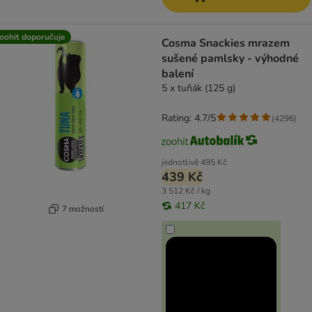
oohit doporučuje
Cosma Snackies mrazem
sušené pamlsky - výhodné
balení
5 x tuňák (125 g)
Rating: 4.7/5
(
4296
)
jednotlivě
495 Kč
439 Kč
3 512 Kč / kg
417 Kč
7 možností