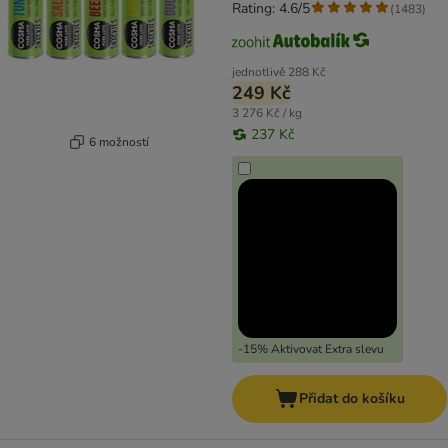
Rating: 4.6/5
(
1483
)
jednotlivě
288 Kč
249 Kč
3 276 Kč / kg
237 Kč
6 možností
-15% Aktivovat Extra slevu
Přidat do košíku