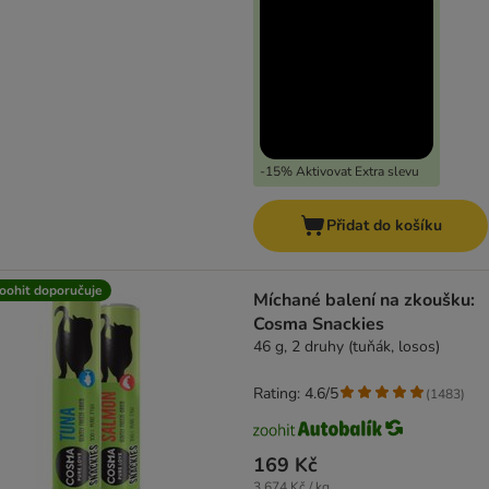
-15% Aktivovat Extra slevu
Přidat do košíku
oohit doporučuje
Míchané balení na zkoušku:
Cosma Snackies
46 g, 2 druhy (tuňák, losos)
Rating: 4.6/5
(
1483
)
169 Kč
3 674 Kč / kg