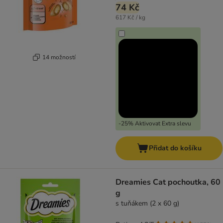
74 Kč
617 Kč / kg
14 možností
-25% Aktivovat Extra slevu
Přidat do košíku
Dreamies Cat pochoutka, 60
g
s tuňákem (2 x 60 g)