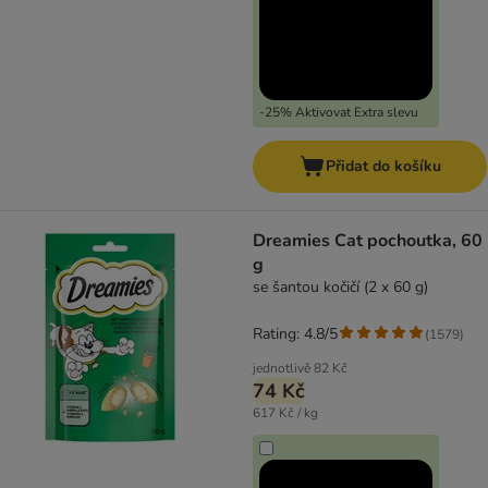
-25% Aktivovat Extra slevu
Přidat do košíku
Dreamies Cat pochoutka, 60
g
se šantou kočičí (2 x 60 g)
Rating: 4.8/5
(
1579
)
jednotlivě
82 Kč
74 Kč
617 Kč / kg