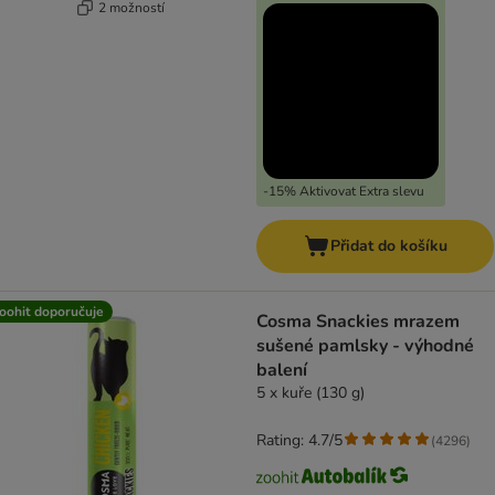
2 možností
-15% Aktivovat Extra slevu
Přidat do košíku
oohit doporučuje
Cosma Snackies mrazem
sušené pamlsky - výhodné
balení
5 x kuře (130 g)
Rating: 4.7/5
(
4296
)