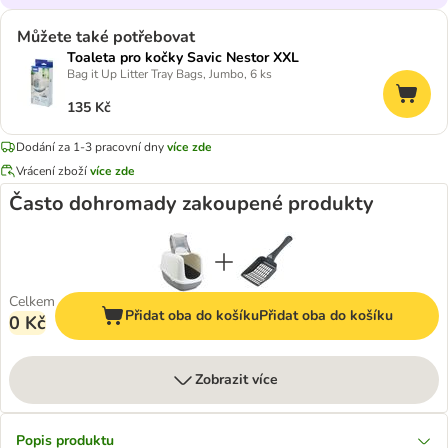
Můžete také potřebovat
Toaleta pro kočky Savic Nestor XXL
Bag it Up Litter Tray Bags, Jumbo, 6 ks
135 Kč
Dodání za 1-3 pracovní dny
více zde
Vrácení zboží
více zde
Často dohromady zakoupené produkty
Celkem
Přidat oba do košíku
Přidat oba do košíku
0 Kč
Zobrazit více
Popis produktu