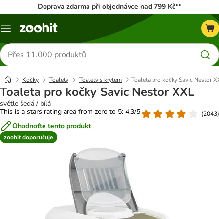
Doprava zdarma při objednávce nad 799 Kč**
Menu
Hledat
produkty
Kočky
Toalety
Toalety s krytem
Toaleta pro kočky Savic Nestor X
Toaleta pro kočky Savic Nestor XXL
světle šedá / bílá
This is a stars rating area from zero to 5: 4.3/5
(
2043
)
Ohodnoťte tento produkt
zoohit doporučuje