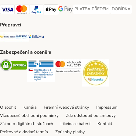
PLATBA PŘEDEM
DOBÍRKA
PLATBA PŘEDEM Payment Met
DOBÍRKA Pa
Visa Payment Method
Mastercard Payment Method
PayPal Payment Method
Apple pay Payment Method
GooglePay Payment Method
Přepravci
Česká pošta Shipping Method
PPL Shipping Method
Balíkovna Shipping Method
Zabezpečení a ocenění
Security
Security
Security
Security
O zoohit
Kariéra
Firemní webové stránky
Impressum
Všeobecné obchodní podmínky
Zde odstoupit od smlouvy
Zákon o digitálních službách
Likvidace baterií
Kontakt
Poštovné a dodací termín
Způsoby platby