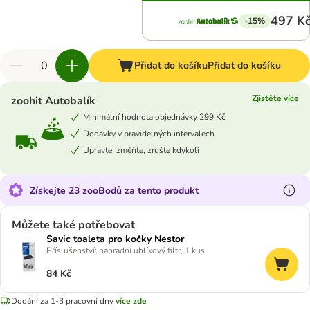
497 K
-15%
Přidat do košíku
Přidat do košíku
Zjistěte více
zoohit Autobalík
Minimální hodnota objednávky 299 Kč
Dodávky v pravidelných intervalech
Upravte, změňte, zrušte kdykoli
Získejte 23 zooBodů za tento produkt
Můžete také potřebovat
Savic toaleta pro kočky Nestor
Příslušenství: náhradní uhlíkový filtr, 1 kus
84 Kč
Dodání za 1-3 pracovní dny
více zde