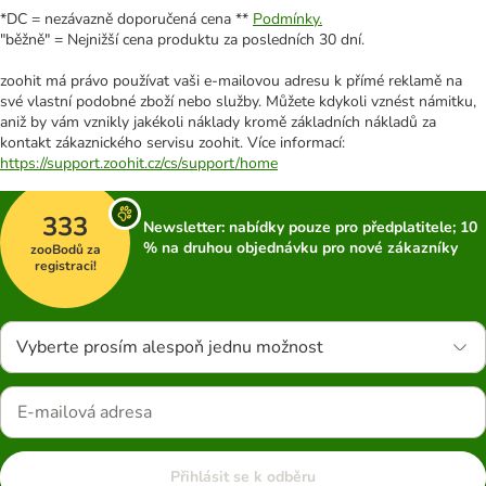
*DC = nezávazně doporučená cena **
Podmínky.
"běžně" = Nejnižší cena produktu za posledních 30 dní.
zoohit má právo používat vaši e-mailovou adresu k přímé reklamě na
své vlastní podobné zboží nebo služby. Můžete kdykoli vznést námitku,
aniž by vám vznikly jakékoli náklady kromě základních nákladů za
kontakt zákaznického servisu zoohit. Více informací:
https://support.zoohit.cz/cs/support/home
333
Newsletter: nabídky pouze pro předplatitele; 10
% na druhou objednávku pro nové zákazníky
zooBodů za
registraci!
Vyberte prosím alespoň jednu možnost
Přihlásit se k odběru