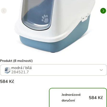
Produkt (8 možností)
modrá / bílá
284521.7
584 Kč
Jednorázové
584 Kč
doručení