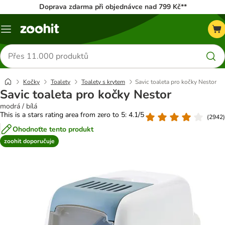
Doprava zdarma při objednávce nad 799 Kč**
Menu
Hledat
produkty
Kočky
Toalety
Toalety s krytem
Savic toaleta pro kočky Nestor
Savic toaleta pro kočky Nestor
modrá / bílá
This is a stars rating area from zero to 5: 4.1/5
(
2942
)
Ohodnoťte tento produkt
zoohit doporučuje