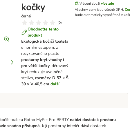
kočky
Vrácení zboží
více zde
Všechny ceny jsou včetně DPH.
Ce
bude automaticky vypočítaná v koší
černá
(
0
)
Ohodnoťte tento
produkt
Ekologická kočičí toaleta
s horním vstupem, z
recyklovaného plastu,
prostorný kryt vhodný i
pro větší kočky
, děrovaný
kryt redukuje uvolněné
stelivo,
rozměry: D 57 × Š
39 × V 40,5 cm
další
a: kočičí toaleta Rotho MyPet Eco BERTY
nabízí dostatek prostoru
avíc snadno přístupná
. Její prostorný interiér dává dostatek