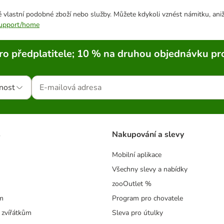
 vlastní podobné zboží nebo služby. Můžete kdykoli vznést námitku, aniž
/support/home
ro předplatitele; 10 % na druhou objednávku pr
nost
s
Nakupování a slevy
Mobilní aplikace
Všechny slevy a nabídky
zooOutlet %
m
Program pro chovatele
 zvířátkům
Sleva pro útulky