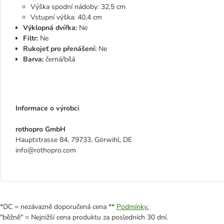
Výška spodní nádoby: 32,5 cm
Vstupní výška: 40,4 cm
Výklopná dvířka:
Ne
Filtr:
Ne
Rukojeť pro přenášení:
Ne
Barva:
černá/bílá
Informace o výrobci
rothopro GmbH
Hauptstrasse 84, 79733, Görwihl, DE
info@rothopro.com
*DC = nezávazně doporučená cena **
Podmínky.
"běžně" = Nejnižší cena produktu za posledních 30 dní.