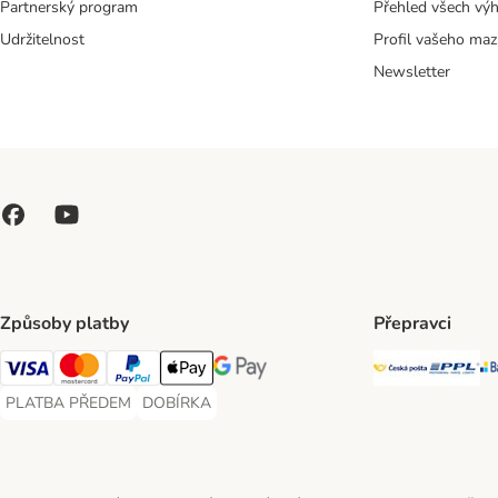
Partnerský program
Přehled všech vý
Udržitelnost
Profil vašeho maz
Newsletter
Způsoby platby
Přepravci
Česká poš
PP
Visa Payment Method
Mastercard Payment Method
PayPal Payment Method
Apple pay Payment Method
GooglePay Payment Method
PLATBA PŘEDEM
DOBÍRKA
PLATBA PŘEDEM Payment Method
DOBÍRKA Payment Method