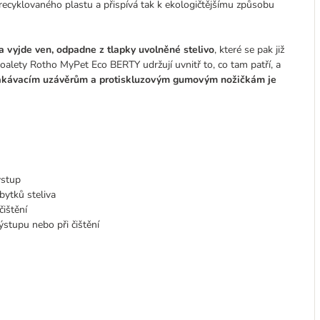
recyklovaného plastu a přispívá tak k ekologičtějšímu způsobu
čka vyjde ven, odpadne z tlapky uvolněné stelivo
, které se pak již
oalety Rotho MyPet Eco BERTY udržují uvnitř to, co tam patří, a
kávacím uzávěrům a protiskluzovým gumovým nožičkám je
vstup
ytků steliva
čištění
ýstupu nebo při čištění