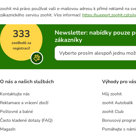
zoohit má právo používat vaši e-mailovou adresu k přímé reklamě na své
zákaznického servisu zoohit. Více informací:
https://support.zoohit.cz/cs
333
Newsletter: nabídky pouze p
zákazníky
zooBodů za
registraci!
Vyberte prosím alespoň jednu mož
O nás a našich službách
Výhody pro vá
Kontaktujte nás
Můj zoohit
Reklamace a vrácení zboží
zoohit Autobalík
Poštovné a balné
zoohit Club
Často kladené dotazy (FAQ)
Bonusový progra
Magazín
Pomáhejte s námi