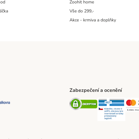
hod
Zoohit home
líčka
Vše do 299,-
Akce - krmiva a doplňky
Zabezpečení a ocenění
ta Shipping Method
L Shipping Method
Balíkovna Shipping Method
Security
Securit