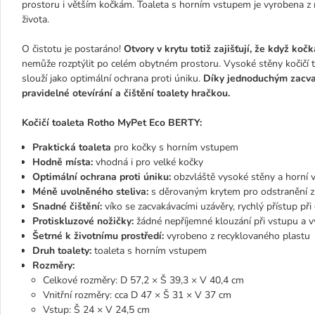
prostoru i větším kočkám. Toaleta s horním vstupem je vyrobena z 
života.
O čistotu je postaráno!
Otvory v krytu totiž zajišťují, že když ko
nemůže rozptýlit po celém obytném prostoru. Vysoké stěny kočičí t
slouží jako optimální ochrana proti úniku.
Díky jednoduchým zacva
pravidelné otevírání a čištění toalety hračkou.
Kočičí toaleta Rotho MyPet Eco BERTY:
Praktická toaleta
pro kočky s horním vstupem
Hodně místa:
vhodná i pro velké kočky
Optimální ochrana proti úniku:
obzvláště vysoké stěny a horní 
Méně uvolněného steliva:
s děrovaným krytem pro odstranění zb
Snadné čištění:
víko se zacvakávacími uzávěry, rychlý přístup při 
Protiskluzové nožičky:
žádné nepříjemné klouzání při vstupu a v
Šetrné k životnímu prostředí:
vyrobeno z recyklovaného plastu
Druh toalety:
toaleta s horním vstupem
Rozměry:
Celkové rozměry: D 57,2 × Š 39,3 × V 40,4 cm
Vnitřní rozměry: cca D 47 × Š 31 × V 37 cm
Vstup: Š 24 × V 24,5 cm