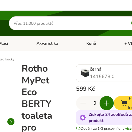
Hledat
produkty
Ptáci
Akvaristika
Koně
+ V
vřít menu: Malá zvířata
Otevřít menu: Ptáci
Otevřít menu: Akvaristika
Otevří
pro kočky
Rotho
černá
1415673.0
MyPet
599 Kč
Eco
P
BERTY
k
toaleta
Získejte 24 zooBodů z
produkt
pro
Dodání za 1-3 pracovní dny
více