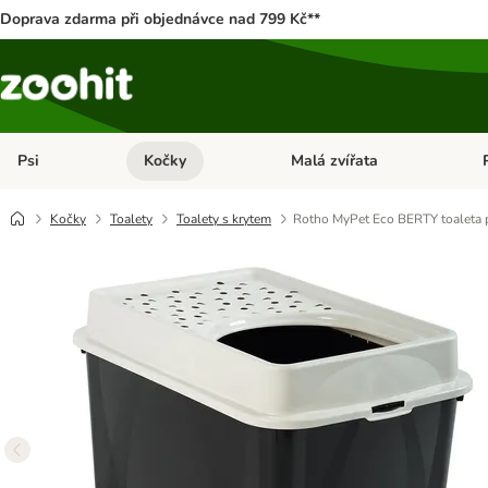
Doprava zdarma při objednávce nad 799 Kč**
Psi
Kočky
Malá zvířata
Otevřít menu: Psi
Otevřít menu: Kočky
Ote
Kočky
Toalety
Toalety s krytem
Rotho MyPet Eco BERTY toaleta 