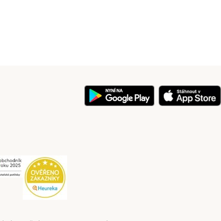
y
Security
Security