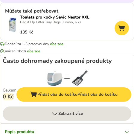
Můžete také potřebovat
Toaleta pro kočky Savic Nestor XXL
Bag it Up Litter Tray Bags, Jumbo, 6 ks
135 Kč
Dodání za 1-3 pracovní dny
více zde
Vrácení zboží
více zde
Často dohromady zakoupené produkty
Celkem
Přidat oba do košíku
Přidat oba do košíku
0 Kč
Zobrazit více
Popis produktu