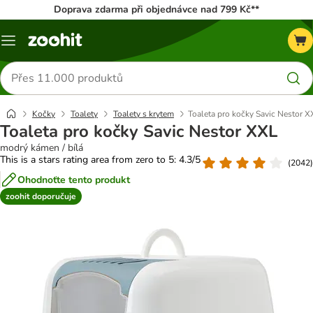
Doprava zdarma při objednávce nad 799 Kč**
Menu
Hledat
produkty
Kočky
Toalety
Toalety s krytem
Toaleta pro kočky Savic Nestor X
Toaleta pro kočky Savic Nestor XXL
modrý kámen / bílá
This is a stars rating area from zero to 5: 4.3/5
(
2042
)
Ohodnoťte tento produkt
zoohit doporučuje