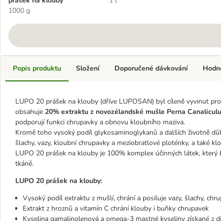
prášek na klouby
1 l
1000 g
Popis produktu
Složení
Doporučené dávkování
Hodn
LUPO 20 prášek na klouby (dříve LUPOSAN) byl cíleně vyvinut pro p
obsahuje
20% extraktu z
novozélandské mušle Perna Canalicul
podporují funkci chrupavky a obnovu kloubního maziva.
Kromě toho vysoký podíl glykosaminoglykanů a dalších životně důlež
šlachy, vazy, kloubní chrupavky a meziobratlové ploténky, a také kl
LUPO 20 prášek na klouby je 100% komplex účinných látek, který by
tkáně.
LUPO 20 prášek na klouby:
Vysoký podíl extraktu z mušlí, chrání a posiluje vazy, šlachy, chr
Extrakt z hroznů a vitamín C chrání klouby i buňky chrupavek
Kyselina gamalinolenová a omega-3 mastné kyseliny získané z di