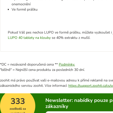
onemocnění
Ve formě prášku
Pokud Váš pes nechce LUPO ve formě prášku, můžete vyzkoušet i j
LUPO 40 tablety na klouby
se 40% extraktu z mušlí.
*DC = nezávazně doporučená cena **
Podmínky.
"běžně" = Nejnižší cena produktu za posledních 30 dní.
zoohit má právo používat vaši e-mailovou adresu k přímé reklamě na své
zákaznického servisu zoohit. Více informací:
https://support.zoohit.cz/cs
333
Newsletter: nabídky pouze p
zákazníky
zooBodů za