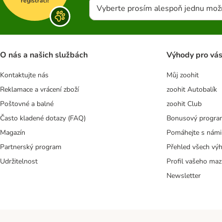
registraci!
Vyberte prosím alespoň jednu mož
O nás a našich službách
Výhody pro vá
Kontaktujte nás
Můj zoohit
Reklamace a vrácení zboží
zoohit Autobalík
Poštovné a balné
zoohit Club
Často kladené dotazy (FAQ)
Bonusový progra
Magazín
Pomáhejte s námi
Partnerský program
Přehled všech vý
Udržitelnost
Profil vašeho maz
Newsletter