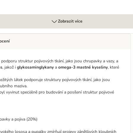
Zobrazit více
ocení
odporu struktur pojivových tkání, jako jsou chrupavky a vazy, a
us
, jakož i
glykosaminglykany
a
omega-3 mastné kyseliny
, které
itých látek podporuje struktury pojivových tkání, jako jsou
oubního maziva.
l vyvinut speciálně pro budování a posílení struktur pojivové
upavky a pojiva (20%)
vokého lososa a pupalky zmírňují projevy zánětlivých kloubních