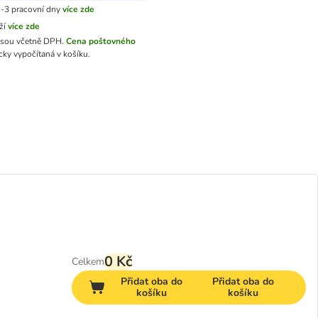
-3 pracovní dny
více zde
ží
více zde
jsou včetně DPH.
Cena poštovného
ky vypočítaná v košíku.
0 Kč
Celkem
Přidat oba do
Přidat oba do
košíku
košíku