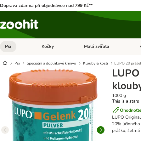
Doprava zdarma při objednávce nad 799 Kč**
Psi
Kočky
Malá zvířata
Otevřít menu: Psi
Otevřít menu: Kočky
Ote
Psi
Speciální a doplňkové krmivo
Klouby & kosti
LUPO 20 prášek
LUPO 
kloub
1000 g
This is a stars
Ohodnoťte
LUPO Original 
20% účinného e
prášku, šetrná