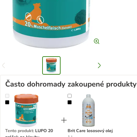
Často dohromady zakoupené produkty
LUPO 20 prášek na klouby
Brit Care lososový olej
Tento produkt
:
LUPO 20
Brit Care lososový olej