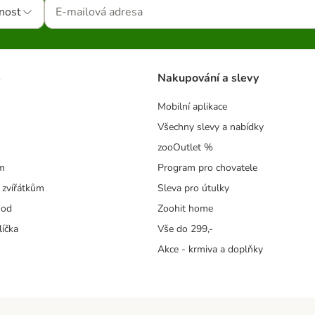
nost
s
Nakupování a slevy
Mobilní aplikace
Všechny slevy a nabídky
zooOutlet %
m
Program pro chovatele
 zvířátkům
Sleva pro útulky
hod
Zoohit home
líčka
Vše do 299,-
Akce - krmiva a doplňky