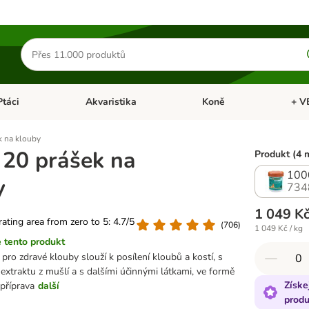
Hledat
produkty
Ptáci
Akvaristika
Koně
+ V
vřít menu: Malá zvířata
Otevřít menu: Ptáci
Otevřít menu: Akvaristika
Otevří
 na klouby
20 prášek na
Produkt (4 
100
y
734
1 049 K
 rating area from zero to 5: 4.7/5
(
706
)
1 049 Kč / kg
 tento produkt
pro zdravé klouby slouží k posílení kloubů a kostí, s
xtraktu z mušlí a s dalšími účinnými látkami, ve formě
Získe
 příprava
další
produ