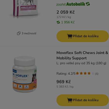
2 059 Kč
172 Kč / kg
1 956 Kč
3 možností
Přidat do košíku
Movoflex Soft Chews Joint &
Mobility Support
L: pro velké psy od 35 kg (180 g)
Rating: 4.2/5
(
6
)
969 Kč
5 383 Kč / kg
Přidat do košíku