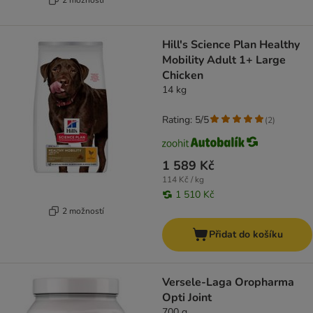
Hill's Science Plan Healthy
Mobility Adult 1+ Large
Chicken
14 kg
Rating: 5/5
(
2
)
1 589 Kč
114 Kč / kg
1 510 Kč
2 možností
Přidat do košíku
Versele-Laga Oropharma
Opti Joint
700 g