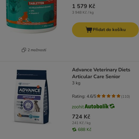
1 579 Kč
3 948 Kč / kg
Přidat do košíku
2 možností
Advance Veterinary Diets
Articular Care Senior
3 kg
Rating: 4.6/5
(
110
)
724 Kč
241 Kč / kg
688 Kč