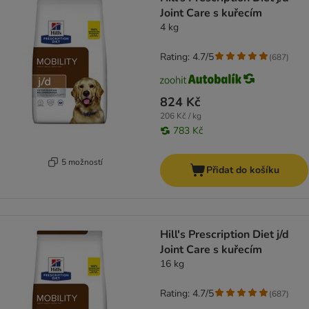
Joint Care s kuřecím
4 kg
Rating: 4.7/5
(
687
)
824 Kč
206 Kč / kg
783 Kč
5 možností
Přidat do košíku
Hill's Prescription Diet j/d
Joint Care s kuřecím
16 kg
Rating: 4.7/5
(
687
)