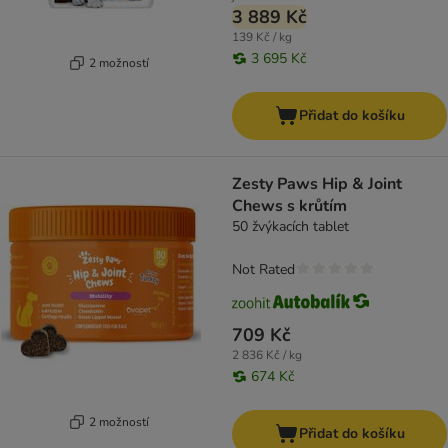
3 889 Kč
139 Kč / kg
3 695 Kč
2 možností
Přidat do košíku
Zesty Paws Hip & Joint
Chews s krůtím
50 žvýkacích tablet
Not Rated
709 Kč
2 836 Kč / kg
674 Kč
2 možností
Přidat do košíku