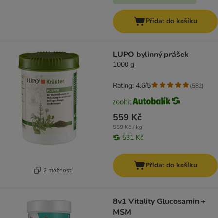
Přidat do košíku
LUPO bylinný prášek
1000 g
Rating: 4.6/5
(
582
)
559 Kč
559 Kč / kg
531 Kč
Přidat do košíku
2 možností
8v1 Vitality Glucosamin +
MSM