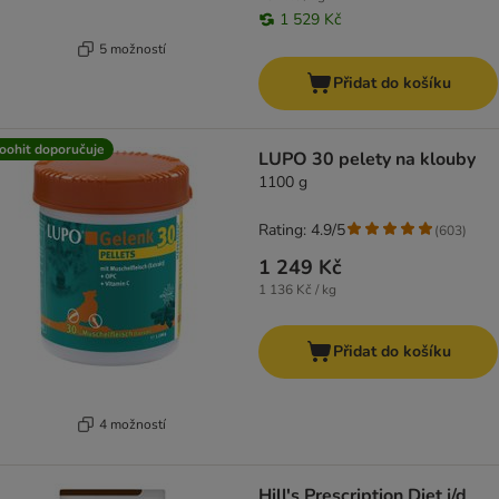
1 529 Kč
5 možností
Přidat do košíku
oohit doporučuje
LUPO 30 pelety na klouby
1100 g
Rating: 4.9/5
(
603
)
1 249 Kč
1 136 Kč / kg
Přidat do košíku
4 možností
Hill's Prescription Diet j/d