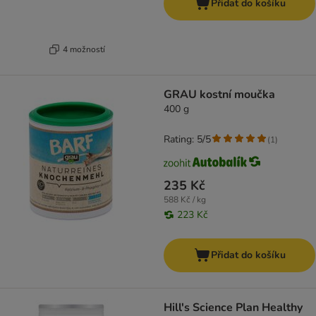
Přidat do košíku
4 možností
GRAU kostní moučka
400 g
Rating: 5/5
(
1
)
235 Kč
588 Kč / kg
223 Kč
Přidat do košíku
Hill's Science Plan Healthy