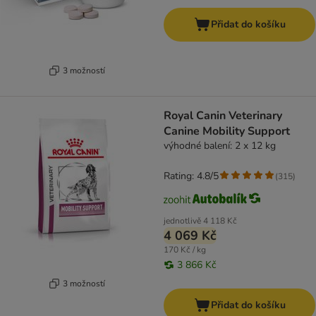
Přidat do košíku
3 možností
Royal Canin Veterinary
Canine Mobility Support
výhodné balení: 2 x 12 kg
Rating: 4.8/5
(
315
)
jednotlivě
4 118 Kč
4 069 Kč
170 Kč / kg
3 866 Kč
3 možností
Přidat do košíku