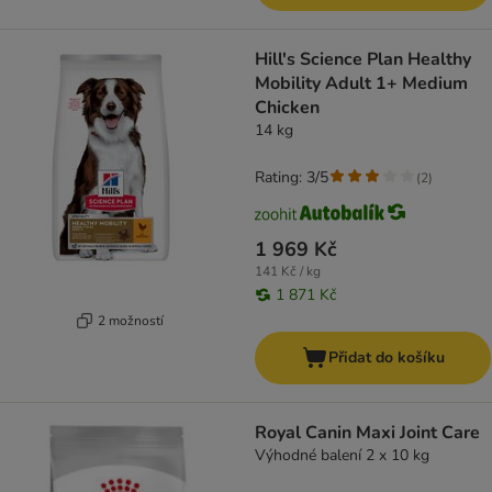
Hill's Science Plan Healthy
Mobility Adult 1+ Medium
Chicken
14 kg
Rating: 3/5
(
2
)
1 969 Kč
141 Kč / kg
1 871 Kč
2 možností
Přidat do košíku
Royal Canin Maxi Joint Care
Výhodné balení 2 x 10 kg