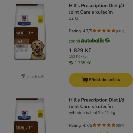
product items have been changed
Hill's Prescription Diet j/d
Joint Care s kuřecím
12 kg
Rating: 4.7/5
(
687
)
1 829 Kč
153 Kč / kg
1 738 Kč
5 možností
Přidat do košíku
Hill's Prescription Diet j/d
Joint Care s kuřecím
výhodné balení 2 x 12 kg
Rating: 4.7/5
(
687
)