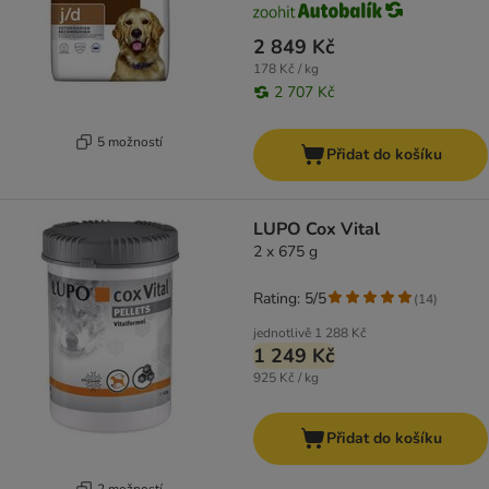
2 849 Kč
178 Kč / kg
2 707 Kč
5 možností
Přidat do košíku
LUPO Cox Vital
2 x 675 g
Rating: 5/5
(
14
)
jednotlivě
1 288 Kč
1 249 Kč
925 Kč / kg
Přidat do košíku
2 možností