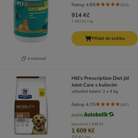
Rating: 4.9/5
(
603
)
914 Kč
1 463 Kč / kg
Přidat do košíku
4 možností
Hill's Prescription Diet j/d
Joint Care s kuřecím
výhodné balení: 2 x 4 kg
Rating: 4.7/5
(
687
)
jednotlivě
1 648 Kč
1 609 Kč
201 Kč / kg