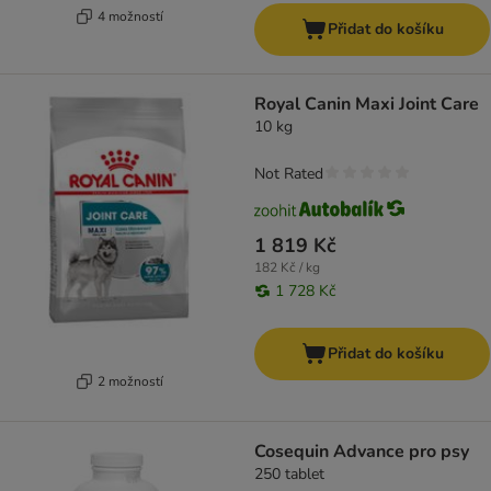
4 možností
Přidat do košíku
Royal Canin Maxi Joint Care
10 kg
Not Rated
1 819 Kč
182 Kč / kg
1 728 Kč
Přidat do košíku
2 možností
Cosequin Advance pro psy
250 tablet