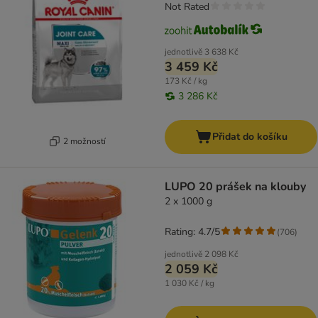
Not Rated
jednotlivě
3 638 Kč
3 459 Kč
173 Kč / kg
3 286 Kč
Přidat do košíku
2 možností
LUPO 20 prášek na klouby
2 x 1000 g
Rating: 4.7/5
(
706
)
jednotlivě
2 098 Kč
2 059 Kč
1 030 Kč / kg