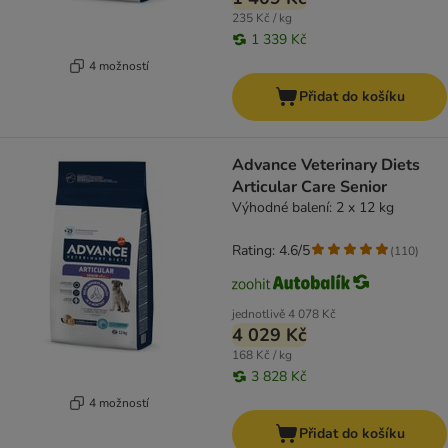
235 Kč / kg
1 339 Kč
4 možností
Přidat do košíku
Advance Veterinary Diets
Articular Care Senior
Výhodné balení: 2 x 12 kg
Rating: 4.6/5
(
110
)
jednotlivě
4 078 Kč
4 029 Kč
168 Kč / kg
3 828 Kč
4 možností
Přidat do košíku