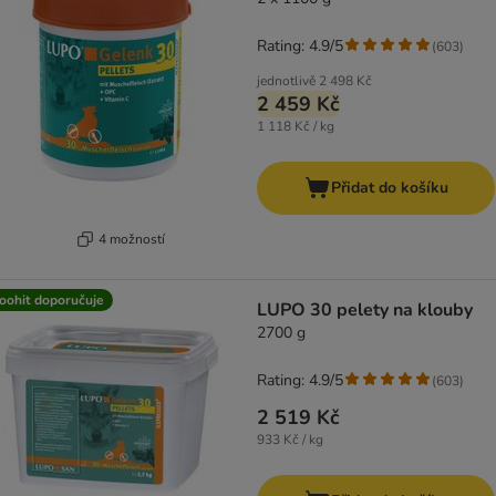
Rating: 4.9/5
(
603
)
jednotlivě
2 498 Kč
2 459 Kč
1 118 Kč / kg
Přidat do košíku
4 možností
oohit doporučuje
LUPO 30 pelety na klouby
2700 g
Rating: 4.9/5
(
603
)
2 519 Kč
933 Kč / kg