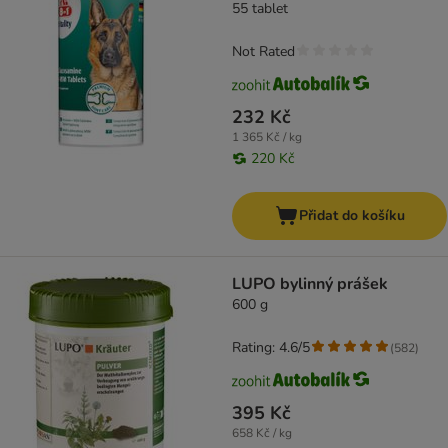
55 tablet
Not Rated
232 Kč
1 365 Kč / kg
220 Kč
Přidat do košíku
LUPO bylinný prášek
600 g
Rating: 4.6/5
(
582
)
395 Kč
658 Kč / kg