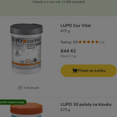
Vyberte si z více než 11 000 produktů
LUPO Cox Vital
675 g
Rating: 5/5
(
14
)
644 Kč
954 Kč / kg
Přidat do košíku
2 možností
oohit doporučuje
LUPO 30 pelety na klouby
675 g