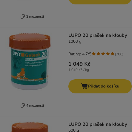
3 možností
LUPO 20 prášek na klouby
1000 g
Rating: 4.7/5
(
706
)
1 049 Kč
1 049 Kč / kg
Přidat do košíku
4 možností
LUPO 20 prášek na klouby
600 g