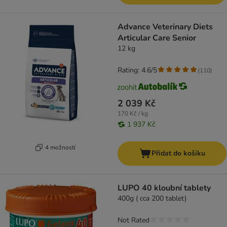
Advance Veterinary Diets
Articular Care Senior
12 kg
Rating: 4.6/5
(
110
)
2 039 Kč
170 Kč / kg
1 937 Kč
4 možností
Přidat do košíku
LUPO 40 kloubní tablety
400g ( cca 200 tablet)
Not Rated