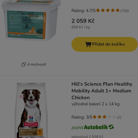
Rating: 4.7/5
(
706
)
2 059 Kč
858 Kč / kg
Přidat do košíku
4 možností
Hill's Science Plan Healthy
Mobility Adult 1+ Medium
Chicken
výhodné balení 2 x 14 kg
Rating: 3/5
(
2
)
jednotlivě
3 938 Kč