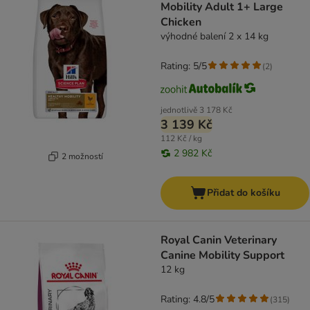
Mobility Adult 1+ Large
Chicken
výhodné balení 2 x 14 kg
Rating: 5/5
(
2
)
jednotlivě
3 178 Kč
3 139 Kč
112 Kč / kg
2 982 Kč
2 možností
Přidat do košíku
Royal Canin Veterinary
Canine Mobility Support
12 kg
Rating: 4.8/5
(
315
)