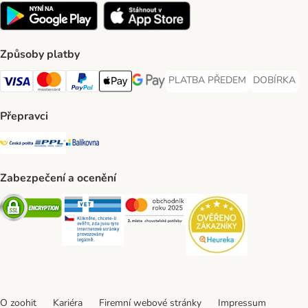
Způsoby platby
PLATBA PŘEDEM
DOBÍRKA
PLATBA PŘEDEM Payment Met
DOBÍRKA Pa
Visa Payment Method
Mastercard Payment Method
PayPal Payment Method
Apple pay Payment Method
GooglePay Payment Method
Přepravci
Česká pošta Shipping Method
PPL Shipping Method
Balíkovna Shipping Method
Zabezpečení a ocenění
Security
Security
Security
Security
O zoohit
Kariéra
Firemní webové stránky
Impressum