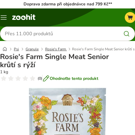
Doprava zdarma při objednávce nad 799 Kč**
Menu
Hledat
produkty
Psi
Granule
Rosie's Farm
Rosie's Farm Single Meat Senior krůtí s
Rosie's Farm Single Meat Senior
krůtí s rýží
1 kg
Ohodnoťte tento produkt
(
0
)