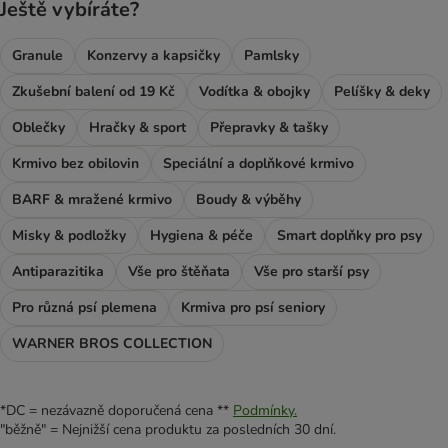
Ještě vybíráte?
Granule
Konzervy a kapsičky
Pamlsky
Zkušební balení od 19 Kč
Vodítka & obojky
Pelíšky & deky
Oblečky
Hračky & sport
Přepravky & tašky
Krmivo bez obilovin
Speciální a doplňkové krmivo
BARF & mražené krmivo
Boudy & výběhy
Misky & podložky
Hygiena & péče
Smart doplňky pro psy
Antiparazitika
Vše pro štěňata
Vše pro starší psy
Pro různá psí plemena
Krmiva pro psí seniory
WARNER BROS COLLECTION
*DC = nezávazně doporučená cena **
Podmínky.
"běžně" = Nejnižší cena produktu za posledních 30 dní.