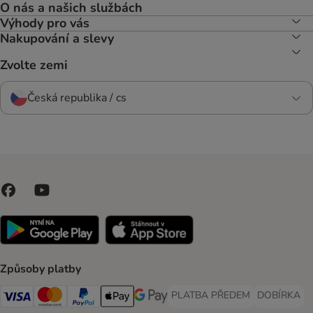
O nás a našich službách
Výhody pro vás
Nakupování a slevy
Zvolte zemi
Česká republika / cs
Způsoby platby
PLATBA PŘEDEM
DOBÍRKA
PLATBA PŘEDEM Payment Met
DOBÍRKA Pa
Visa Payment Method
Mastercard Payment Method
PayPal Payment Method
Apple pay Payment Method
GooglePay Payment Method