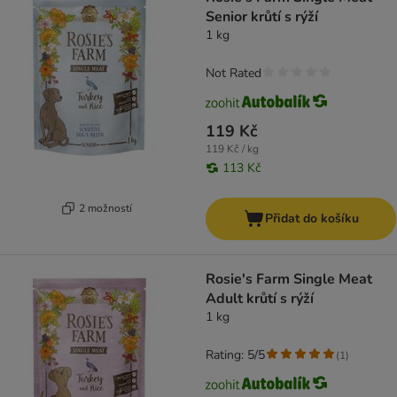
Senior krůtí s rýží
1 kg
Not Rated
119 Kč
119 Kč / kg
113 Kč
2 možností
Přidat do košíku
Rosie's Farm Single Meat
Adult krůtí s rýží
1 kg
Rating: 5/5
(
1
)