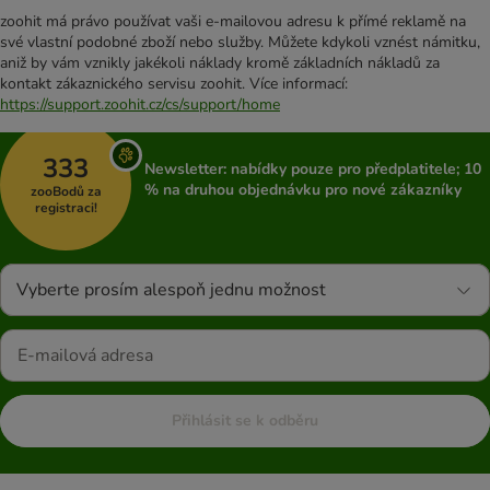
zoohit má právo používat vaši e-mailovou adresu k přímé reklamě na
své vlastní podobné zboží nebo služby. Můžete kdykoli vznést námitku,
aniž by vám vznikly jakékoli náklady kromě základních nákladů za
kontakt zákaznického servisu zoohit. Více informací:
https://support.zoohit.cz/cs/support/home
333
Newsletter: nabídky pouze pro předplatitele; 10
% na druhou objednávku pro nové zákazníky
zooBodů za
registraci!
Vyberte prosím alespoň jednu možnost
Přihlásit se k odběru