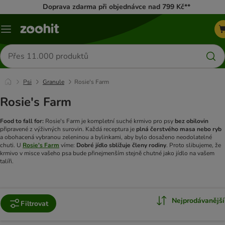
Doprava zdarma při objednávce nad 799 Kč**
Menu
Hledat
produkty
Psi
Granule
Rosie's Farm
Rosie's Farm
Food to fall for:
Rosie's Farm je kompletní suché krmivo pro psy
bez obilovin
připravené z výživných surovin. Každá receptura je
plná čerstvého masa nebo ryb
a obohacená vybranou zeleninou a bylinkami, aby bylo dosaženo neodolatelné
chuti.
U
Rosie's Farm
víme:
Dobré jídlo sbližuje členy rodiny
. Proto slibujeme, že
krmivo v misce vašeho psa bude přinejmenším stejně chutné jako jídlo na vašem
talíři.
Nejprodávanější
Filtrovat