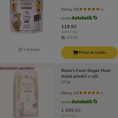
Rating: 5/5
(
1
)
119 Kč
119 Kč / kg
113 Kč
2 možností
Přidat do košíku
omentálně vyprodáno
Rosie's Farm Single Meat
Adult jehněčí s rýží
12 kg
Rating: 5/5
(
2
)
1 099 Kč
92 Kč / kg