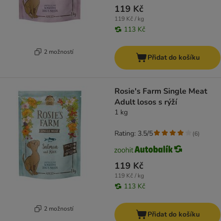
119 Kč
119 Kč / kg
113 Kč
2 možností
Přidat do košíku
Rosie's Farm Single Meat
Adult losos s rýží
1 kg
Rating: 3.5/5
(
6
)
119 Kč
119 Kč / kg
113 Kč
2 možností
Přidat do košíku