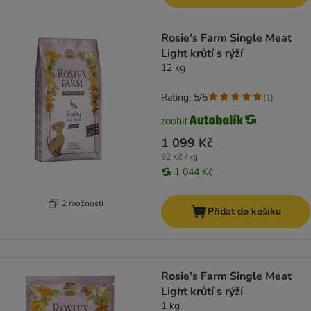
Rosie's Farm Single Meat
Light krůtí s rýží
12 kg
Rating: 5/5
(
1
)
1 099 Kč
92 Kč / kg
1 044 Kč
2 možností
Přidat do košíku
Rosie's Farm Single Meat
Light krůtí s rýží
1 kg