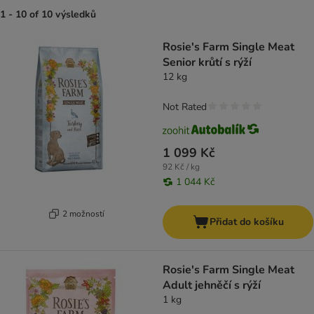
1 - 10 of 10 výsledků
product items have been changed
Rosie's Farm Single Meat
Senior krůtí s rýží
12 kg
Not Rated
1 099 Kč
92 Kč / kg
1 044 Kč
2 možností
Přidat do košíku
Rosie's Farm Single Meat
Adult jehněčí s rýží
1 kg