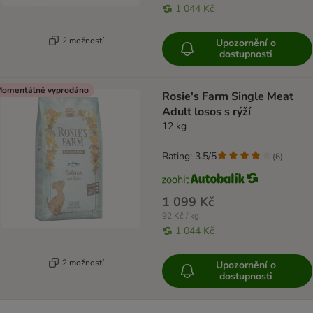
1 044 Kč
2 možností
Upozornění o
dostupnosti
omentálně vyprodáno
Rosie's Farm Single Meat
Adult losos s rýží
12 kg
Rating: 3.5/5
(
6
)
1 099 Kč
92 Kč / kg
1 044 Kč
2 možností
Upozornění o
dostupnosti