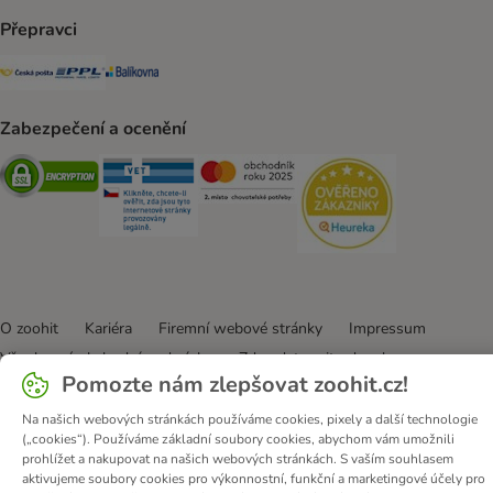
Přepravci
Česká pošta Shipping Method
PPL Shipping Method
Balíkovna Shipping Method
Zabezpečení a ocenění
Security
Security
Security
Security
O zoohit
Kariéra
Firemní webové stránky
Impressum
Všeobecné obchodní podmínky
Zde odstoupit od smlouvy
Pomozte nám zlepšovat zoohit.cz!
Zákon o digitálních službách
Likvidace baterií
Kontakt
Poštovné a dodací termín
Způsoby platby
Na našich webových stránkách používáme cookies, pixely a další technologie
(„cookies“). Používáme základní soubory cookies, abychom vám umožnili
Partnerský program
Ochrana osobních údajů
prohlížet a nakupovat na našich webových stránkách. S vaším souhlasem
Ochrana osobních údajů
Prohlášení o přístupnosti
aktivujeme soubory cookies pro výkonnostní, funkční a marketingové účely pro