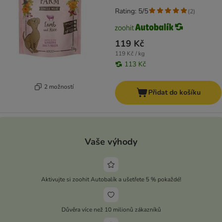
Rating: 5/5
(
2
)
119 Kč
119 Kč / kg
113 Kč
2 možností
Přidat do košíku
Vaše výhody
Aktivujte si zoohit Autobalík a ušetřete 5 % pokaždé!
Důvěra více než 10 milionů zákazníků