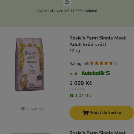
Vyberte si z více než 11 000 produktů
Rosie's Farm Single Meat
Adult krůtí s rýží
12 kg
Rating: 5/5
(
1
)
1 099 Kč
92 Kč / kg
1 044 Kč
2 možností
Přidat do košíku
Rosie's Farm Single Meat