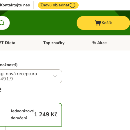
Kontaktujte nás
Znovu objednat
Košík
ET Dieta
Top značky
% Akce
t menu: Koně
Otevřít menu: + VET Dieta
Otevřít menu: Top znač
možností)
kg: nová receptura
491.9
č
Jednorázové
1 249 Kč
doručení