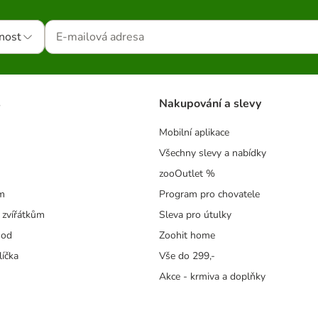
nost
s
Nakupování a slevy
Mobilní aplikace
Všechny slevy a nabídky
zooOutlet %
m
Program pro chovatele
 zvířátkům
Sleva pro útulky
hod
Zoohit home
líčka
Vše do 299,-
Akce - krmiva a doplňky