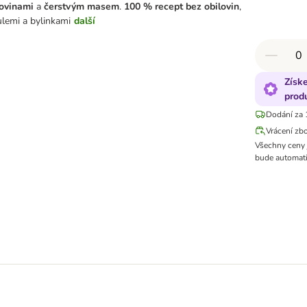
ovinami
a
čerstvým masem
.
100 % recept bez obilovin
,
lemi a bylinkami
další
Získ
prod
Dodání za 
Vrácení zb
Všechny ceny 
bude automati