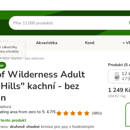
Hledat
produkty
Ptáci
Akvaristika
Koně
+ V
vřít menu: Malá zvířata
Otevřít menu: Ptáci
Otevřít menu: Akvaristika
Otevří
 zákazníky,
eny a kvality.
Hills" kachní - bez obilovin
Produkt (5 
uje
of Wilderness Adult
12 
479
Hills" kachní - bez
1 249 K
in
104 Kč / kg
eptura
rating area from zero to 5: 4.7/5
(
3851
)
tento produkt
ness:
druhově vhodné
krmivo pro psy s hodnotnými