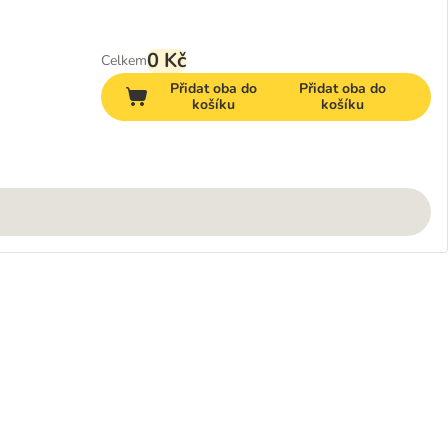
0 Kč
Celkem
Přidat oba do
Přidat oba do
košíku
košíku