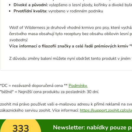
Divoké a původní:
vylepšeno o lesní plody, kořínky a divoké byli
Prvotřídní kvalita:
vyrobeno v rodinném podniku
Wolf of Wilderness je druhově vhodné krmivo pro psy, které vycház
čerstvého masa obsahují tyto receptury bez obsahu obilovin lesní pl
svobodný.
Více informací o filozofii značky a celé řadě prémiových krmiv
Z důvodu změny balení můžete nyní obdržet tento produkt v jiném f
*DC = nezávazně doporučená cena **
Podmínky.
"běžně" = Nejnižší cena produktu za posledních 30 dní.
zoohit má právo používat vaši e-mailovou adresu k přímé reklamě na své
zákaznického servisu zoohit. Více informací:
https://support.zoohit.cz/cs
333
Newsletter: nabídky pouze p