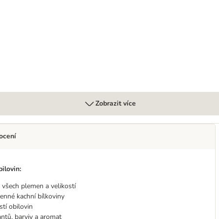
a 1 x 400 g
Zobrazit více
ocení
ilovin:
 všech plemen a velikostí
cenné kachní bílkoviny
tí obilovin
ntů, barviv a aromat