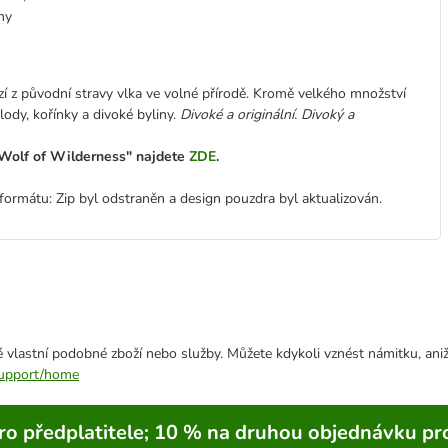
ny
í z původní stravy vlka ve volné přírodě. Kromě velkého množství
ody, kořínky a divoké byliny.
Divoké a originální. Divoký a
 "Wolf of Wilderness" najdete
ZDE
.
ormátu: Zip byl odstraněn a design pouzdra byl aktualizován.
 vlastní podobné zboží nebo služby. Můžete kdykoli vznést námitku, aniž
/support/home
ro předplatitele; 10 % na druhou objednávku pr