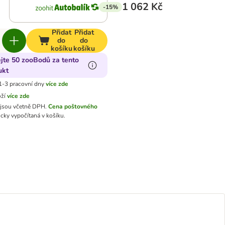
1 062 Kč
-15%
Přidat
Přidat
do
do
košíku
košíku
ejte 50 zooBodů za tento
ukt
1-3 pracovní dny
více zde
oží
více zde
jsou včetně DPH.
Cena poštovného
cky vypočítaná v košíku.