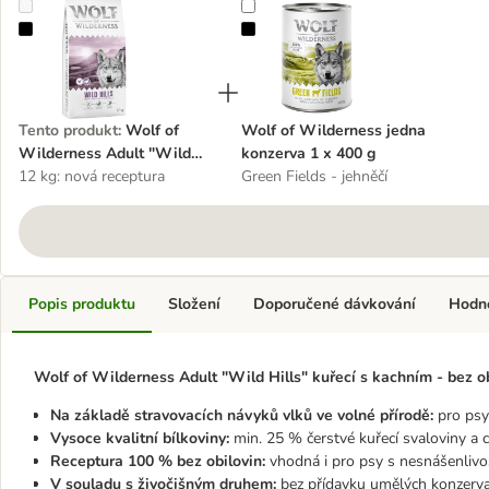
Wolf of Wilderness Adult "Wild Hills" kachní - bez obilovin
Wolf of Wilderness jedna konzerv
Tento produkt
:
Wolf of
Wolf of Wilderness jedna
Wilderness Adult "Wild
konzerva 1 x 400 g
Hills" kachní - bez obilovin
12 kg: nová receptura
Green Fields - jehněčí
Popis produktu
Složení
Doporučené dávkování
Hodn
Wolf of Wilderness Adult "Wild Hills" kuřecí s kachním - bez ob
Na základě stravovacích návyků vlků ve volné přírodě:
pro psy
Vysoce kvalitní bílkoviny:
min. 25 % čerstvé kuřecí svaloviny a 
Receptura 100 % bez obilovin:
vhodná i pro psy s nesnášenlivos
V souladu s živočišným druhem:
bez přídavku umělých konzerva