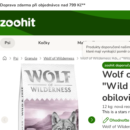
Doprava zdarma při objednávce nad 799 Kč**
Psi
Kočky
Malá zvířata
Otevřít menu: Psi
Otevřít menu: Kočky
Ote
Produkty doporučené našimi
které mají vynikající poměr c
Psi
Granule
Wolf of Wilderness
Wolf of Wilderness Adult "Wild 
zoohit doporuč
Wolf 
"Wild 
obilov
12 kg: nová rec
This is a stars 
Ohodnoťte 
Wolf of Wilder