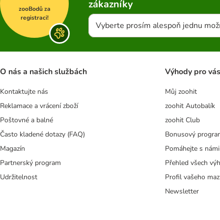
zákazníky
zooBodů za
registraci!
Vyberte prosím alespoň jednu mož
O nás a našich službách
Výhody pro vá
Kontaktujte nás
Můj zoohit
Reklamace a vrácení zboží
zoohit Autobalík
Poštovné a balné
zoohit Club
Často kladené dotazy (FAQ)
Bonusový progra
Magazín
Pomáhejte s námi
Partnerský program
Přehled všech vý
Udržitelnost
Profil vašeho maz
Newsletter