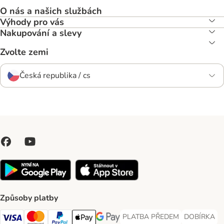
O nás a našich službách
Výhody pro vás
Nakupování a slevy
Zvolte zemi
Česká republika / cs
Způsoby platby
PLATBA PŘEDEM
DOBÍRKA
PLATBA PŘEDEM Payment Met
DOBÍRKA Pa
Visa Payment Method
Mastercard Payment Method
PayPal Payment Method
Apple pay Payment Method
GooglePay Payment Method