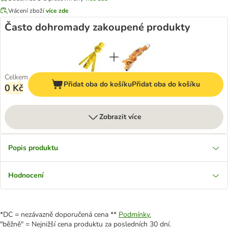
Vrácení zboží
více zde
Často dohromady zakoupené produkty
Celkem
Přidat oba do košíku
Přidat oba do košíku
0 Kč
Zobrazit více
Popis produktu
Hodnocení
*DC = nezávazně doporučená cena **
Podmínky.
"běžně" = Nejnižší cena produktu za posledních 30 dní.