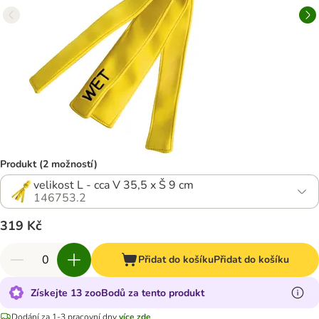
Produkt (2 možností)
velikost L - cca V 35,5 x Š 9 cm
146753.2
319 Kč
Přidat do košíku
Přidat do košíku
Získejte 13 zooBodů za tento produkt
Dodání za 1-3 pracovní dny
více zde