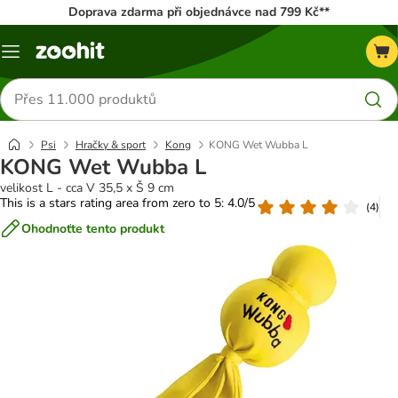
Doprava zdarma při objednávce nad 799 Kč**
Menu
Hledat
produkty
Psi
Hračky & sport
Kong
KONG Wet Wubba L
KONG Wet Wubba L
velikost L - cca V 35,5 x Š 9 cm
This is a stars rating area from zero to 5: 4.0/5
(
4
)
Ohodnoťte tento produkt