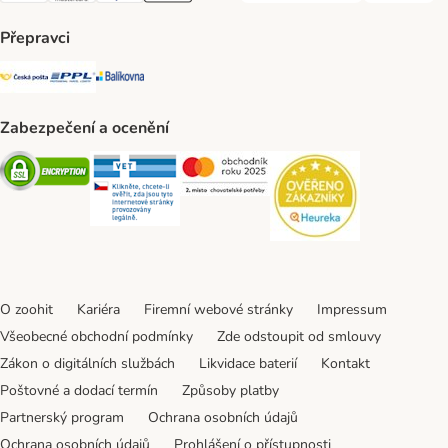
Přepravci
Česká pošta Shipping Method
PPL Shipping Method
Balíkovna Shipping Method
Zabezpečení a ocenění
Security
Security
Security
Security
O zoohit
Kariéra
Firemní webové stránky
Impressum
Všeobecné obchodní podmínky
Zde odstoupit od smlouvy
Zákon o digitálních službách
Likvidace baterií
Kontakt
Poštovné a dodací termín
Způsoby platby
Partnerský program
Ochrana osobních údajů
Ochrana osobních údajů
Prohlášení o přístupnosti