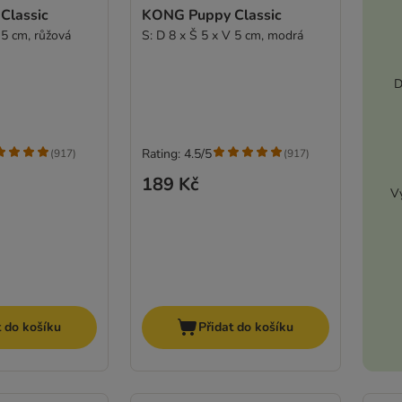
Classic
KONG Puppy Classic
 5 cm, růžová
S: D 8 x Š 5 x V 5 cm, modrá
D
Rating: 4.5/5
(
917
)
(
917
)
189 Kč
Vy
t do košíku
Přidat do košíku