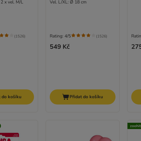
2 x vel. M/L
Vel. L/XL: Ø 18 cm
Rating: 4/5
Ratin
(
1526
)
(
1526
)
549 Kč
27
t do košíku
Přidat do košíku
zoohi