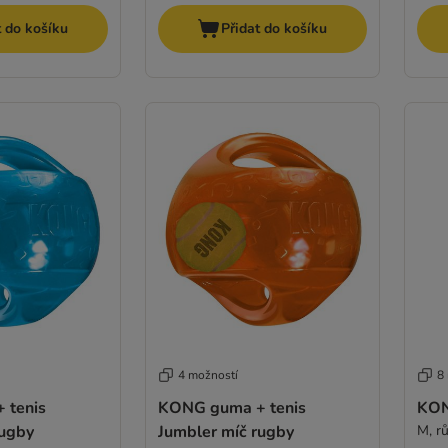
t do košíku
Přidat do košíku
4 možností
8
 tenis
KONG guma + tenis
KON
rugby
Jumbler míč rugby
M, r