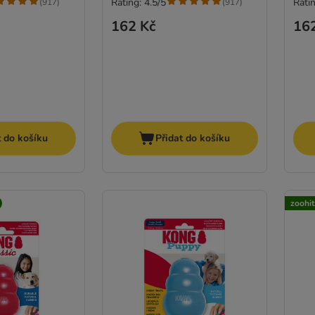
Rating: 4.5/5
Ratin
(
917
)
(
917
)
162 Kč
16
t do košíku
Přidat do košíku
zoohi