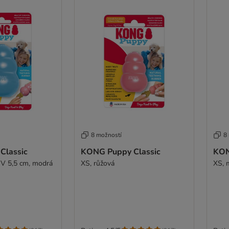
8 možností
8
Classic
KONG Puppy Classic
KON
x V 5,5 cm, modrá
XS, růžová
XS, 