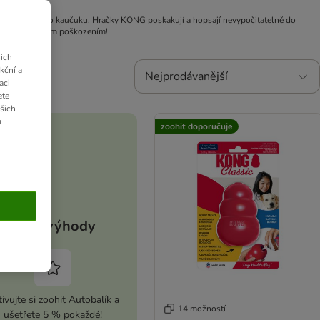
ného přírodního kaučuku. Hračky KONG poskakují a hopsají nevypočitatelně do
žkým zdravotním poškozením!
ich
kční a
Nejprodávanější
aci
ete
ašich
u
zoohit doporučuje
Vaše výhody
ivujte si zoohit Autobalík a
14 možností
ušetřete 5 % pokaždé!