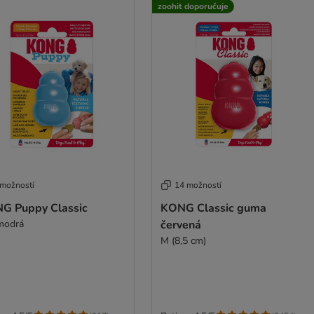
zoohit doporučuje
 možností
14 možností
G Puppy Classic
KONG Classic guma
modrá
červená
M (8,5 cm)