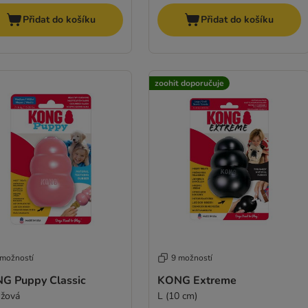
Přidat do košíku
Přidat do košíku
zoohit doporučuje
 možností
9 možností
G Puppy Classic
KONG Extreme
ůžová
L (10 cm)