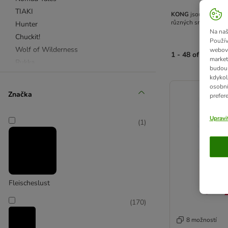
TIAKI
KONG
jsou psí hrač
různých směrů. Tím 
Hunter
Na naš
Chuckit!
Použív
Wolf of Wilderness
webový
1 - 48 of 170 vý
market
Rukka
budou 
Ferplast
kdykol
product items ha
osobní
Karlie
Značka
prefer
Max & Molly
zooplus Basics
Upravi
(
1
)
Pískací hračky
Interaktivní hračky
Aportovací hračky
Míčky, činky & frisbee
Fleischeslust
Plyšové hračky
(
170
)
Žvýkací hračky pro psy
Vodní hry a osvěžení
8 možností