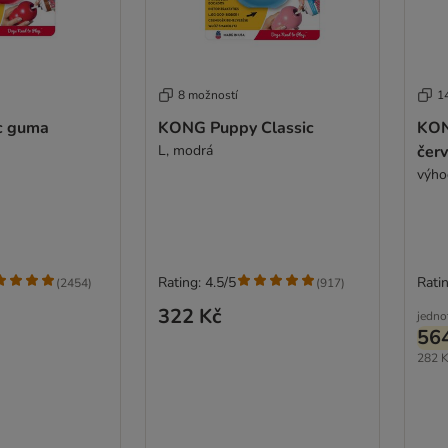
8 možností
1
c guma
KONG Puppy Classic
KON
L, modrá
čer
výho
Rating: 4.5/5
Ratin
(
2454
)
(
917
)
322 Kč
jedno
56
282 K