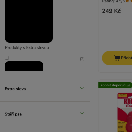
Rating: 4.5/5
249 Kč
Extra velcí > 45 kg
Produkty s Extra slevou
Přida
(
2
)
zoohit doporučuje
Extra sleva
Zlevněné produkty
Stáří psa
(
24
)