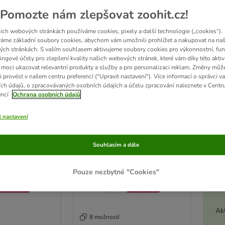
Pomozte nám zlepšovat zoohit.cz!
ky pro všechny rasy a velikosti psů. Hračky KONG jsou vyrobené z takřka nezničitel
nabuzujou lovecký pud psů. Pozor: spolknutí hračky pro psy KONG může vést k tě
ich webových stránkách používáme cookies, pixely a další technologie („cookies“).
áme základní soubory cookies, abychom vám umožnili prohlížet a nakupovat na naš
ch stránkách. S vaším souhlasem aktivujeme soubory cookies pro výkonnostní, fun
sledků
ingové účely pro zlepšení kvality našich webových stránek, které vám díky této aktiv
moci ukazovat relevantní produkty a služby a pro personalizaci reklam. Změny můž
i provést v našem centru preferencí ("Upravit nastavení"). Více informací o správci v
ve been changed
ch údajů, o zpracovávaných osobních údajích a účelu zpracování naleznete v Centr
encí
Ochrana osobních údajů
t nastavení
Souhlasím a dále
Pouze nezbytné "Cookies"
Akt
8 možností