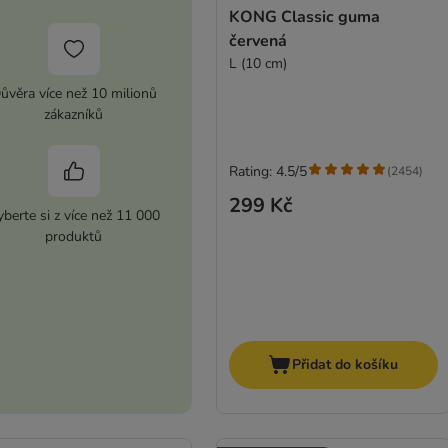
KONG Classic guma
červená
L (10 cm)
ůvěra více než 10 milionů
zákazníků
Rating: 4.5/5
(
2454
)
299 Kč
berte si z více než 11 000
produktů
Přidat do košíku