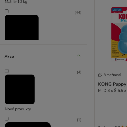
Malí 5-10 kg
(
44
)
Střední 11-25 kg
Akce
(
49
)
(
4
)
8 možností
KONG Puppy 
M: D 8 x Š 5,5 
Velcí 26-45 kg
Nové produkty
(
10
)
(
1
)