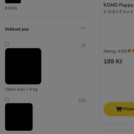
Hračky pro štěňata
KONG Puppy 
KONG
S: D 8 x Š 5 x V
Agility překážky
Jogging & procházky
Velikost psa
Košíky & vodítka na kolo
Vozíky za kolo pro psy
(
7
)
Rating: 4.5/5
Píšťalky na psy
189 Kč
Clicker (klikr) k výcviku
Doplňky k tréninku
GPS Tracking
Antistresové pomůcky
Velmi malí < 4 kg
(
25
)
Přida