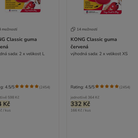
4 možností
14 možností
G Classic guma
KONG Classic guma
vená
červená
dná sada: 2 x velikost L
výhodná sada: 2 x velikost XS
g: 4.5/5
Rating: 4.5/5
(
2454
)
(
2454
)
tlivě
598 Kč
jednotlivě
364 Kč
4 Kč
332 Kč
č / kus
166 Kč / kus