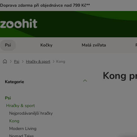
Doprava zdarma při objednávce nad 799 Kč**
Psi
Kočky
Malá zvířata
Otevřít menu: Psi
Otevřít menu: Kočky
Ote
Psi
Hračky & sport
Kong
Kong p
Kategorie
Psi
Hračky & sport
Nejprodávanější hračky
Kong
Modern Living
Nomad Tales