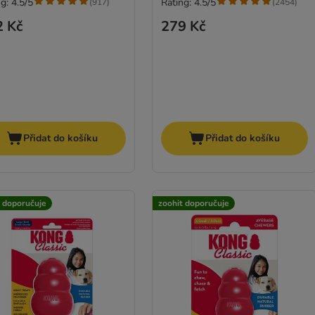
g: 4.5/5
Rating: 4.5/5
(
917
)
(
2454
)
2 Kč
279 Kč
Přidat do košíku
Přidat do košíku
t doporučuje
zoohit doporučuje